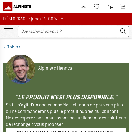
Vers le compte client
Vers 
Vers la liste d'env
Vers le com
DÉSTOCKAGE : jusqu'à -60 %
DÉSTOCKAGE : jusqu'à -60 % »
T-shirts
Alpiniste Hannes
"LE PRODUIT N'EST PLUS DISPONIBLE."
Soit il s'agit d'un ancien modèle, soit nous ne pouvons plus
ou ne commanderons plus le produit auprès du fabricant.
Ne désespérez pas, nous avons naturellement des solutions
de rechange à vous proposer :