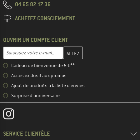
04 65 82 17 36
ACHETEZ CONSCIEMMENT
OUVRIR UN COMPTE CLIENT
Entrez votre adresse e-mail ici et créez votre compte client à la 
Adresse e-mail
Cadeau de bienvenue de 5 €**
Accès exclusif aux promos
Ajout de produits à la liste d'envies
Surprise d'anniversaire
SERVICE CLIENTÈLE