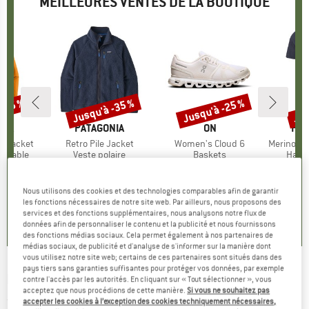
MEILLEURES VENTES DE LA BOUTIQUE
 -35 %
Jusqu'à -35 %
Jusqu'à -25 %
Jus
Remise
Remise
Rem
E
NIA
MARQUE
PATAGONIA
MARQUE
ON
MA
HEB
3L Jacket
Article
Retro Pile Jacket
Article
Women's Cloud 6
Article
MerinoMix150 Pi
up
rméable
Product group
Veste polaire
Product group
Baskets
Produ
Haut 
artir de
ix
ix réduit
149,95 €
à partir de
Prix
Prix réduit
159,95 €
à partir de
Prix
Prix réduit
59,95 
7 €
97,47 €
119,96 €
2
Nous utilisons des cookies et des technologies comparables afin de garantir
+
8
+
1
+
10
les fonctions nécessaires de notre site web. Par ailleurs, nous proposons des
services et des fonctions supplémentaires, nous analysons notre flux de
,7
(
79
)
4,6
(
71
)
4,7
(
48
)
données afin de personnaliser le contenu et la publicité et nous fournissons
des fonctions médias sociaux. Cela permet également à nos partenaires de
médias sociaux, de publicité et d'analyse de s'informer sur la manière dont
vous utilisez notre site web; certains de ces partenaires sont situés dans des
pays tiers sans garanties suffisantes pour protéger vos données, par exemple
MOUNTAIN EQUIPMENT
-
Everest Tee - T-shirt
contre l'accès par les autorités. En cliquant sur « Tout sélectionner », vous
acceptez que nous procédions de cette manière.
Si vous ne souhaitez pas
(0)
accepter les cookies à l’exception des cookies techniquement nécessaires,