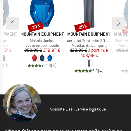
Jus
-30 %
-20 %
Remise
Remise
Rem
MARQUE
MARQUE
MARQUE
QUIPMENT
MOUNTAIN EQUIPMENT
MOUNTAIN EQUIPMENT
MOUNTAI
Article
Article
Article
acket
Makalu Jacket
Aerostat Synthetic 7.0 Mat
Women's 
group
Product group
Product group
Produc
ride
Veste imperméable
Matelas de camping
Veste 
ix
ix réduit
Prix
Prix réduit
Prix
Prix réduit
0,57 €
399,95 €
279,97 €
129,95 €
à partir de
399,95
103,96 €
2
0,0
(
0
)
4,3
(
4
)
5,0
(
4
)
Alpiniste Lisa - Service logistique