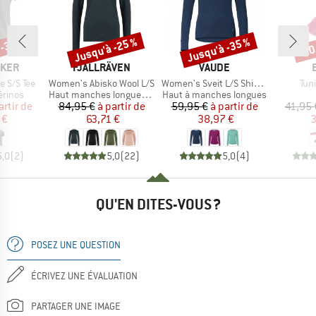
 -35 %
Jusqu'à -25 %
Jusqu'à -35 %
-20
Remise
Remise
Rem
MARQUE
MARQUE
AKER
FJÄLLRÄVEN
VAUDE
Article
Article
Arti
e S/S Tee
Women's Abisko Wool L/S
Women's Sveit L/S Shirt II
Tun
oup
Product group
Product group
érinos
Haut manches longues en mérinos
Haut à manches longues
ix
ix réduit
Prix
Prix réduit
Prix
Prix réduit
artir de
84,95 €
à partir de
59,95 €
à partir de
41,95 
 €
63,71 €
38,97 €
3
5,0
(
2
)
5,0
(
22
)
5,0
(
4
)
QU'EN DITES-VOUS ?
POSEZ UNE QUESTION
ÉCRIVEZ UNE ÉVALUATION
PARTAGER UNE IMAGE