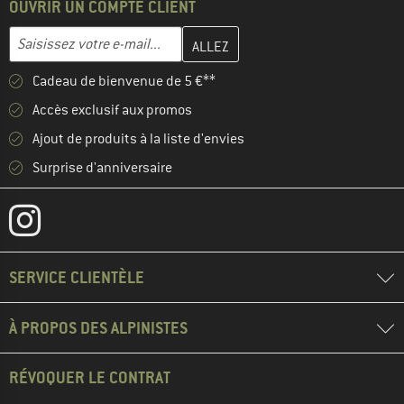
OUVRIR UN COMPTE CLIENT
Entrez votre adresse e-mail ici et créez votre compte client à la 
Adresse e-mail
Cadeau de bienvenue de 5 €**
Accès exclusif aux promos
Ajout de produits à la liste d'envies
Surprise d'anniversaire
SERVICE CLIENTÈLE
À PROPOS DES ALPINISTES
RÉVOQUER LE CONTRAT