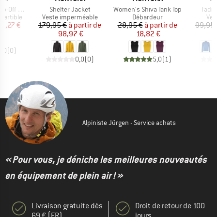
Article
Article
Articl
ff Pants
Shelter Jacket
Women's Shiva Tank Top
Fadis
up
Product group
Product group
Pro
vertible
Veste imperméable
Débardeur
Ves
ix
ix réduit
Prix
Prix réduit
Prix
Prix réduit
11,27 €
179,95 €
à partir de
28,95 €
à partir de
99,95 
98,97 €
18,82 €
5
0,0
(
0
)
0,0
(
0
)
5,0
(
1
)
Alpiniste Jürgen - Service achats
« Pour vous, je déniche les meilleures nouveautés
en équipement de plein air ! »
Livraison gratuite dès
Droit de retour de 100
69 € (FR)
jours