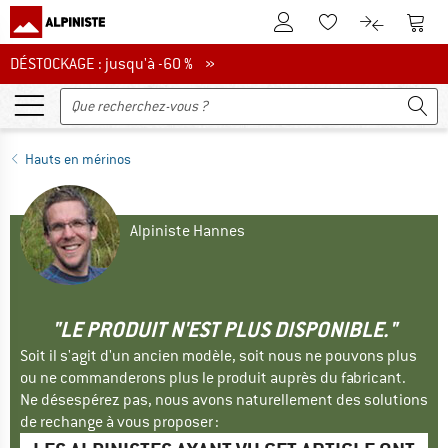
Vers le compte client
Vers 
Vers la liste d'env
Vers le com
DÉSTOCKAGE : jusqu'à -60 %
DÉSTOCKAGE : jusqu'à -60 % »
Hauts en mérinos
Alpiniste Hannes
"LE PRODUIT N'EST PLUS DISPONIBLE."
Soit il s'agit d'un ancien modèle, soit nous ne pouvons plus
ou ne commanderons plus le produit auprès du fabricant.
Ne désespérez pas, nous avons naturellement des solutions
de rechange à vous proposer :