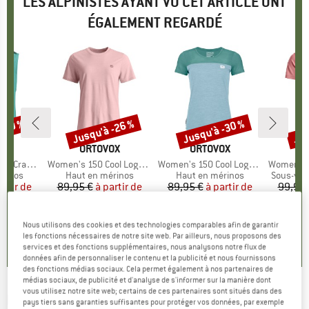
LES ALPINISTES AYANT VU CET ARTICLE ONT
ÉGALEMENT REGARDÉ
 -50 %
Jusqu'à -26 %
Jusqu'à -30 %
Jus
Remise
Remise
Rem
UE
OX
MARQUE
ORTOVOX
MARQUE
ORTOVOX
M
O
rack Top
Article
Women's 150 Cool Logo Staple T-Shirt
Article
Women's 150 Cool Logo T-Shirt
Article
Women's 185 Rock
roup
érinos
Product group
Haut en mérinos
Product group
Haut en mérinos
Product 
Sous-vêt
artir de
ix
ix réduit
89,95 €
à partir de
Prix
Prix réduit
89,95 €
à partir de
Prix
Prix réduit
99,95 
 €
66,56 €
59,37 €
4
Nous utilisons des cookies et des technologies comparables afin de garantir
5,0
(
2
)
5,0
(
1
)
4,7
(
24
)
les fonctions nécessaires de notre site web. Par ailleurs, nous proposons des
services et des fonctions supplémentaires, nous analysons notre flux de
données afin de personnaliser le contenu et la publicité et nous fournissons
des fonctions médias sociaux. Cela permet également à nos partenaires de
médias sociaux, de publicité et d'analyse de s'informer sur la manière dont
vous utilisez notre site web; certains de ces partenaires sont situés dans des
MONTURA
-
Women's Merino Mix T-Shirt -
pays tiers sans garanties suffisantes pour protéger vos données, par exemple