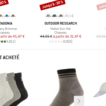
-30 %
Jusqu'à -30 %
Jusq
Remise
Remi
+
1
RQUE
MARQUE
TAGONIA
OUTDOOR RESEARCH
Article
A
ary Brimmer
Helios Sun Hat
V
roduct group
Product group
hapeau
Chapeau
Prix
Prix réduit
Prix
Prix réduit
partir de
45,47 €
44,95 €
à partir de
31,47 €
59,95
5,0
(
1
)
0,0
(
0
)
T ACHETÉ