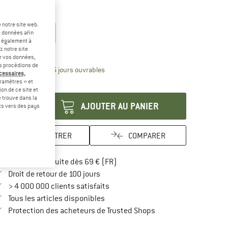
-30 %
ille:
S-M
 notre site web.
S-M
L-XL
e données afin
t également à
z notre site
uide des tailles
er vos données,
us procédions de
Le lien s'ouvre dans une boîte d'inform
lai de livraison: 3-5 jours ouvrables
écessaires,
ramètres » et
antité:
on de ce site et
 trouve dans la
AJOUTER AU PANIER
rts vers des pays
ENREGISTRER
COMPARER
Trouve les infos sur la livraison 
Livraison gratuite dès 69 € (FR)
Trouve les informations de paiement i
Droit de retour de 100 jours
> 4 000 000 clients satisfaits
Tous les articles disponibles
Trouve toutes les infos
Protection des acheteurs de Trusted Shops