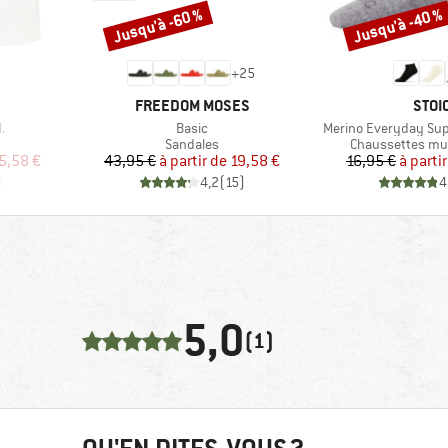
Jusqu'à -60 %
Jusqu'à -40 %
Remise
Remise
+
25
MARQUE
MAR
FREEDOM MOSES
STOI
Article
Article
.
Basic
Merino Everyday Sup
roup
Product group
Product group
Sandales
Chaussettes mul
duit
Prix
Prix réduit
Pr
Pr
5,58 €
43,95 €
à partir de
19,58 €
16,95 €
à parti
)
4,2
(
15
)
4
5,0
(1)