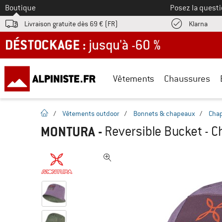
Vers le
Boutique
Posez la questi
Trouv
Livraison gratuite dès 69 € (FR)
Klarna
DÉSTOCKAGE : jusqu'à -60 %
Vêtements
Chaussures
Page d'accueil
/
Vêtements outdoor
/
Bonnets & chapeaux
/
Cha
MONTURA
-
Reversible Bucket - 