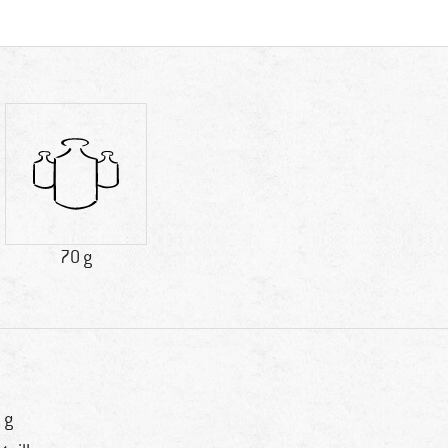
70 g
 g