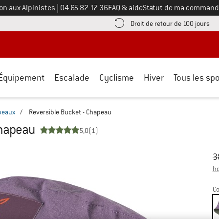
Appelez-nous au
on aux Alpinistes
|
04 65 82 17 36
FAQ & aide
Statut de ma command
e les informations de paiement ici ! Ouvre une boîte d'information
Tro
Droit de retour de 100 jours
Équipement
Escalade
Cyclisme
Hiver
Tous les spo
peaux
/
Reversible Bucket - Chapeau
Chapeau
5,0
(1)
Pr
Pr
3
ho
Co