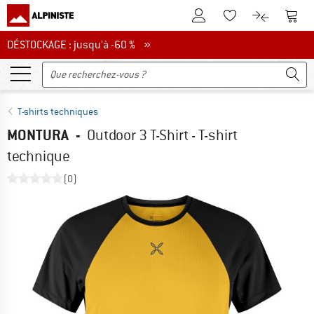
Vers le compte client
Vers 
Vers la liste d'env
Vers le com
DÉSTOCKAGE : jusqu'à -60 %
DÉSTOCKAGE : jusqu'à -60 % »
T-shirts techniques
MONTURA
-
Outdoor 3 T-Shirt - T-shirt
technique
(0)