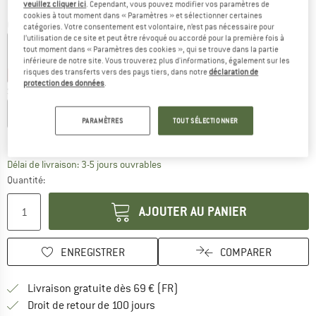
veuillez cliquer ici
. Cependant, vous pouvez modifier vos paramètres de
cookies à tout moment dans « Paramètres » et sélectionner certaines
Couleur:
Mustard
catégories. Votre consentement est volontaire, n’est pas nécessaire pour
l’utilisation de ce site et peut être révoqué ou accordé pour la première fois à
tout moment dans « Paramètres des cookies », qui se trouve dans la partie
inférieure de notre site. Vous trouverez plus d'informations, également sur les
risques des transferts vers des pays tiers, dans notre
déclaration de
-30 %
-30 %
-35 %
-40 %
protection des données
.
Sélectionner taille:
XS
S
M
L
XL
XXL
PARAMÈTRES
TOUT SÉLECTIONNER
Guide des tailles
Le lien s'ouvre dans une boîte d'inf
Délai de livraison: 3-5 jours ouvrables
Quantité:
AJOUTER AU PANIER
ENREGISTRER
COMPARER
Trouve les infos sur la livrais
Livraison gratuite dès 69 € (FR)
Trouve les informations de paiemen
Droit de retour de 100 jours