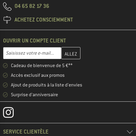
04 65 82 17 36
ACHETEZ CONSCIEMMENT
OUVRIR UN COMPTE CLIENT
Entrez votre adresse e-mail ici et créez votre compte client à la 
Adresse e-mail
Cadeau de bienvenue de 5 €**
Accès exclusif aux promos
Ajout de produits à la liste d'envies
Surprise d'anniversaire
SERVICE CLIENTÈLE