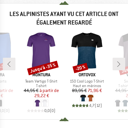
LES ALPINISTES AYANT VU CET ARTICLE ONT
ÉGALEMENT REGARDÉ
 -35 %
Jusqu'à -35 %
Jus
-20 %
Remise
Remise
Rem
E
MARQUE
MARQUE
RA
MONTURA
ORTOVOX
Article
Article
Ar
orts
Team Vertigo T-Shirt
150 Cool Logo T-Shirt
Sv
uct group
Product group
Product group
Produ
T-shirt
Haut en mérinos
T-shi
ix
ix réduit
Prix
Prix réduit
Prix
Prix réduit
artir de
44,95 €
à partir de
89,95 €
71,96 €
44,95 
 €
29,22 €
2
4,7
(
12
)
0,0
(
0
)
0,0
(
0
)