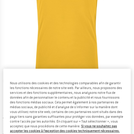
Photos détaillées
Nous utilisons des cookies et des technologies comparables afin de garantir
les fonctions nécessaires de notre site web. Par ailleurs, nous proposons des
services et des fonctions supplémentaires, nous analysons notre flux de
données afin de personnaliser le contenu et la publicité et nous fournissons
des fonctions médias sociaux. Cela permet également à nos partenaires de
médias sociaux, de publicité et d'analyse de s'informer sur la manière dont
vous utilisez notre site web; certains de ces partenaires sont situés dans des
pays tiers sans garanties suffisantes pour protéger vos données, par exemple
Prix initial :
Prix:
58,95
€
contre l'accès par les autorités. En cliquant sur « Tout sélectionner », vous
35,37
€
TVA incl.
acceptez que nous procédions de cette manière.
Si vous ne souhaitez pas
accepter les cookies à l’exception des cookies techniquement nécessaires,
Informations sur les frais de livraison. Ouvre une bo
hors Frais de livraison