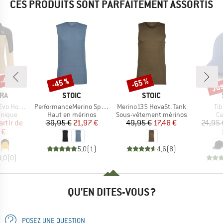
CES PRODUITS SONT PARFAITEMENT ASSORTIS
 -45 %
Jus
-45 %
-65 %
Remise
Remise
Rem
E
MARQUE
MARQUE
RA
STOIC
STOIC
Article
Article
Art
ed Maglia
PerformanceMerino SpikenSt. Tank
Merino135 HovaSt. Tank
Tib
oup
Product group
Product group
Pr
hnique
Haut en mérinos
Sous-vêtement mérinos
Ca
ix
ix réduit
Prix
Prix réduit
Prix
Prix réduit
artir de
39,95 €
21,97 €
49,95 €
17,48 €
24,95 
 €
5,0
(
1
)
4,6
(
8
)
0,0
(
0
)
QU'EN DITES-VOUS ?
POSEZ UNE QUESTION