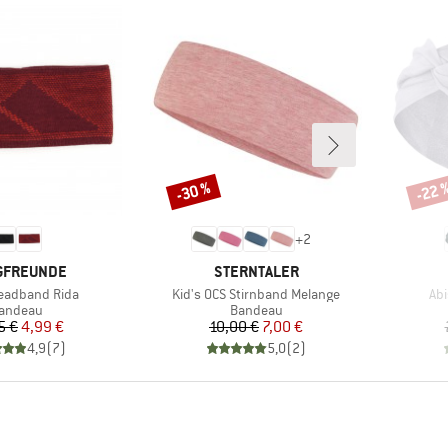
-30 %
-22 
Remise
Remi
+
2
QUE
MARQUE
GFREUNDE
STERNTALER
Article
Art
eadband Rida
Kid's OCS Stirnband Melange
Ab
roduct group
Product group
andeau
Bandeau
Prix
Prix réduit
Prix
Prix réduit
5 €
4,99 €
10,00 €
7,00 €
4,9
(
7
)
5,0
(
2
)