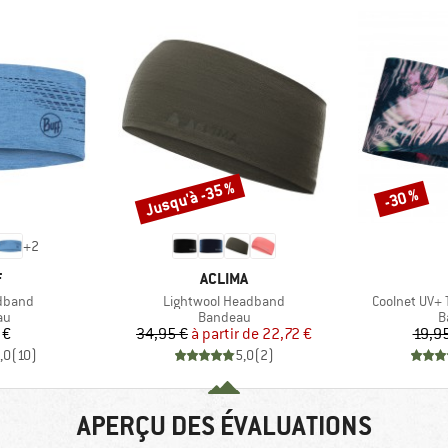
Jusqu'à -35 %
-30 %
Remise
Remise
+
2
QUE
MARQUE
F
ACLIMA
Article
Article
adband
Lightwool Headband
Coolnet UV+
t group
Product group
P
au
Bandeau
B
ix
Prix
Prix réduit
 €
34,95 €
à partir de
22,72 €
19,9
,0
(
10
)
5,0
(
2
)
APERÇU DES ÉVALUATIONS