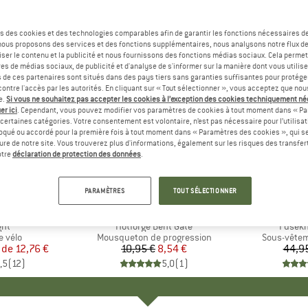
s des cookies et des technologies comparables afin de garantir les fonctions nécessaires de
, nous proposons des services et des fonctions supplémentaires, nous analysons notre flux d
ser le contenu et la publicité et nous fournissons des fonctions médias sociaux. Cela perme
es de médias sociaux, de publicité et d'analyse de s'informer sur la manière dont vous utilise
s de ces partenaires sont situés dans des pays tiers sans garanties suffisantes pour protég
ontre l'accès par les autorités. En cliquant sur « Tout sélectionner », vous acceptez que no
e.
Si vous ne souhaitez pas accepter les cookies à l’exception des cookies techniquement n
er ici
. Cependant, vous pouvez modifier vos paramètres de cookies à tout moment dans « Pa
certaines catégories. Votre consentement est volontaire, n’est pas nécessaire pour l’utilisati
oqué ou accordé pour la première fois à tout moment dans « Paramètres des cookies », qui se
eure de notre site. Vous trouverez plus d'informations, également sur les risques des transfe
-22 %
-25 %
Remise
Remise
otre
déclaration de protection des données
.
PARAMÈTRES
TOUT SÉLECTIONNER
UE
E
MARQUE
BLACK DIAMOND
ght
Article
Hotforge Bent Gate
Article
Fusekn
roup
 vélo
Product group
Mousqueton de progression
Product gr
Sous-vêtem
 de
ix
ix réduit
12,76 €
10,95 €
Prix
Prix réduit
8,54 €
44,9
,5
(
12
)
5,0
(
1
)