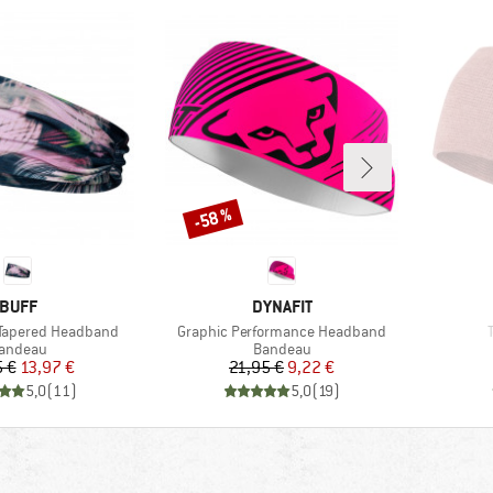
-58 %
Remise
MARQUE
MARQUE
BUFF
DYNAFIT
Article
A
 Tapered Headband
Graphic Performance Headband
roduct group
Product group
andeau
Bandeau
Prix
Prix réduit
Prix
Prix réduit
5 €
13,97 €
21,95 €
9,22 €
5,0
(
11
)
5,0
(
19
)