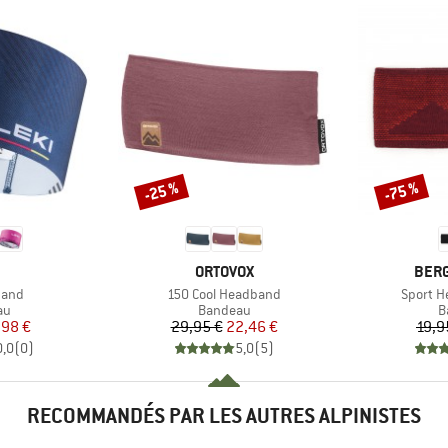
-25 %
-75 %
Remise
Remise
QUE
MARQUE
MAR
ORTOVOX
BER
Article
Article
band
150 Cool Headband
Sport H
t group
Product group
P
au
Bandeau
B
ix
ix réduit
Prix
Prix réduit
,98 €
29,95 €
22,46 €
19,9
0,0
(
0
)
5,0
(
5
)
RECOMMANDÉS PAR LES AUTRES ALPINISTES