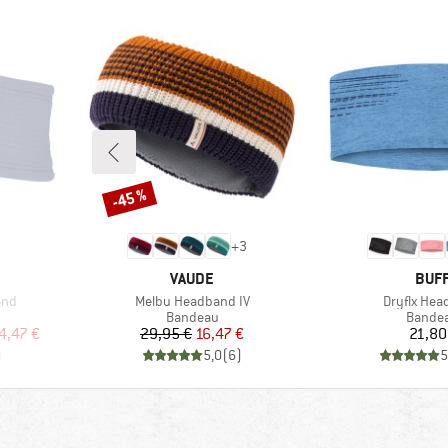
-45 %
Remise
+
3
MARQUE
MAR
VAUDE
BUF
Article
Article
and
Melbu Headband IV
Dryflx He
up
Product group
Produc
Bandeau
Bande
duit
Prix
Prix réduit
Pr
4,47 €
29,95 €
16,47 €
21,80
)
5,0
(
6
)
5