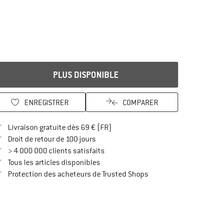
PLUS DISPONIBLE
ENREGISTRER
COMPARER
Trouve les infos sur la livraison 
Livraison gratuite dès 69 € (FR)
Trouve les informations de paiement i
Droit de retour de 100 jours
> 4 000 000 clients satisfaits
Tous les articles disponibles
Trouve toutes les infos
Protection des acheteurs de Trusted Shops