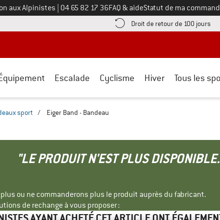
Appelez-nous au
on aux Alpinistes
|
04 65 82 17 36
FAQ & aide
Statut de ma command
e les informations de paiement ici ! Ouvre une boîte d'information
Tro
Droit de retour de 100 jours
Équipement
Escalade
Cyclisme
Hiver
Tous les spo
eaux sport
/
Eiger Band - Bandeau
"LE PRODUIT N'EST PLUS DISPONIBLE.
s plus ou ne commanderons plus le produit auprès du fabricant.
tions de rechange à vous proposer :
INISTES AYANT ACHETÉ CET ARTICLE ONT ÉGALEMEN