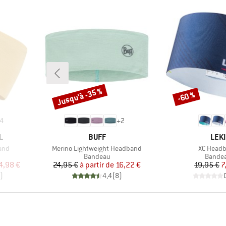
Jusqu'à -35 %
-60 %
Remise
Remise
4
+
2
MARQUE
MAR
L
BUFF
LEKI
Article
Article
and
Merino Lightweight Headband
XC Head
up
Product group
Produc
Bandeau
Bande
duit
Prix
Prix réduit
Pr
Pr
4,98 €
24,95 €
à partir de
16,22 €
19,95 €
7
)
4,4
(
8
)