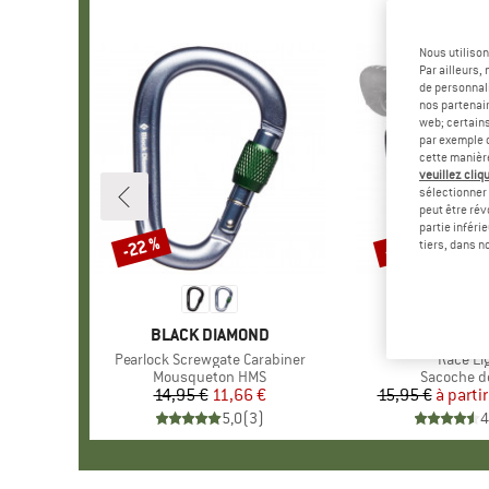
Nous utilison
Par ailleurs
de personnali
nos partenair
web; certain
par exemple c
cette manièr
veuillez cliqu
sélectionner 
peut être rév
partie inféri
-22 %
-20 %
Remise
Remise
tiers, dans n
MARQUE
BLACK DIAMOND
MARQ
VAUD
Article
Pearlock Screwgate Carabiner
Article
Race Li
Product group
Mousqueton HMS
Product g
Sacoche de
14,95 €
Prix
Prix réduit
11,66 €
15,95 €
à partir
Pr
Pr
5,0
(
3
)
4