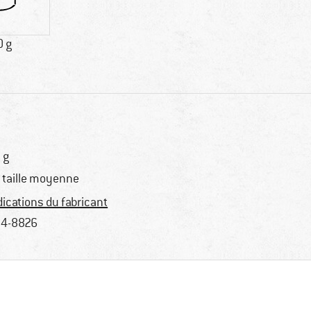
0 g
 g
 taille moyenne
dications du fabricant
4-8826