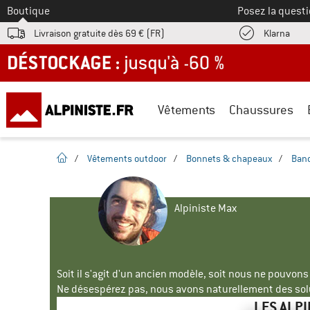
Vers le
Boutique
Posez la questi
Trouv
Livraison gratuite dès 69 € (FR)
Klarna
DÉSTOCKAGE : jusqu'à -60 %
Vêtements
Chaussures
Page d'accueil
/
Vêtements outdoor
/
Bonnets & chapeaux
/
Band
Alpiniste Max
Soit il s'agit d'un ancien modèle, soit nous ne pouvon
Ne désespérez pas, nous avons naturellement des solu
LES ALP