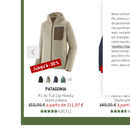
Nous utilison
Par ailleurs
de personnali
nos partenair
web; certain
par exemple c
cette manièr
veuillez cliqu
sélectionner 
peut être rév
partie inféri
Jusqu'à -30 %
Jusqu'à -35 %
Remise
Remise
tiers, dans n
+
5
MARQUE
PATAGONIA
MARQU
PATAGO
Article
R1 Air Full-Zip Hoody
Article
Retro Pile 
Product group
Veste polaire
Product 
Veste pol
159,95 €
à partir de
Prix
Prix réduit
111,97 €
149,95 €
à parti
Pr
Pr
4,8
(
31
)
4