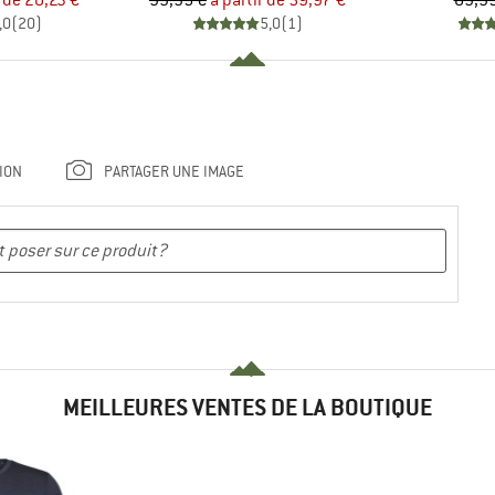
r de
20,23 €
99,95 €
à partir de
59,97 €
89,95
,0
(
20
)
5,0
(
1
)
ION
PARTAGER UNE IMAGE
MEILLEURES VENTES DE LA BOUTIQUE