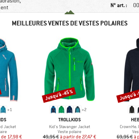
'abrasion,
N° art. :
00
ment
MEILLEURES VENTES DE VESTES POLAIRES
Jusqu'à -45 %
Jusqu'à 
Remise
Remise
+
1
+
2
E
MARQUE
MAR
IDS
TROLLKIDS
HEB
Article
Article
rd Jacket
Kid's Stavanger Jacket
CrownHe. I
group
Product group
Pro
aire
Veste polaire
Ves
ix
ix réduit
Prix
Prix réduit
r de
17,98 €
49,95 €
à partir de
27,47 €
69,95 €
à 