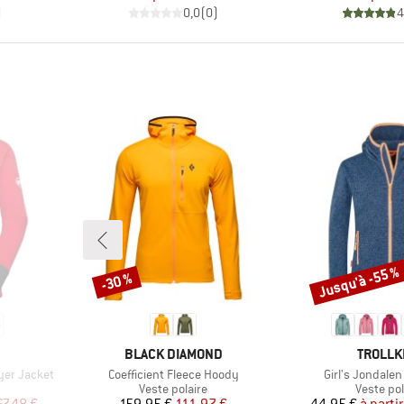
)
0,0
(
0
)
4
Jusqu'à -55 %
-30 %
Remise
Remise
MARQUE
MARQU
BLACK DIAMOND
TROLLK
Article
Article
yer Jacket
Coefficient Fleece Hoody
Girl's Jondalen
Product group
Product 
Veste polaire
Veste pol
duit
Prix
Prix réduit
Pr
Pr