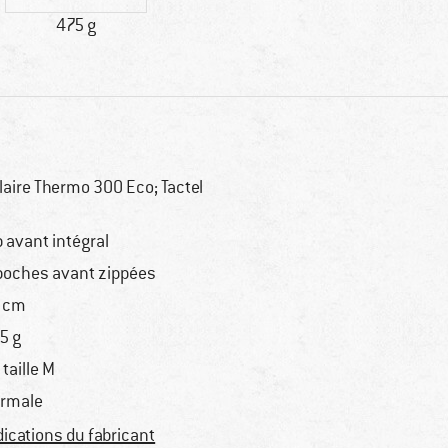
475 g
laire Thermo 300 Eco; Tactel
p avant intégral
poches avant zippées
 cm
5 g
 taille M
rmale
dications du fabricant