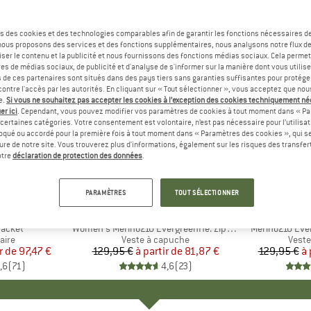
s des cookies et des technologies comparables afin de garantir les fonctions nécessaires de
, nous proposons des services et des fonctions supplémentaires, nous analysons notre flux d
ser le contenu et la publicité et nous fournissons des fonctions médias sociaux. Cela perme
es de médias sociaux, de publicité et d'analyse de s'informer sur la manière dont vous utilise
s de ces partenaires sont situés dans des pays tiers sans garanties suffisantes pour protég
ontre l'accès par les autorités. En cliquant sur « Tout sélectionner », vous acceptez que no
e.
Si vous ne souhaitez pas accepter les cookies à l’exception des cookies techniquement n
er ici
. Cependant, vous pouvez modifier vos paramètres de cookies à tout moment dans « Pa
certaines catégories. Votre consentement est volontaire, n’est pas nécessaire pour l’utilisati
oqué ou accordé pour la première fois à tout moment dans « Paramètres des cookies », qui se
eure de notre site. Vous trouverez plus d'informations, également sur les risques des transfe
Jusqu'à -37 %
Jusqu'à 
Remise
Remise
otre
déclaration de protection des données
.
+
1
+
2
PARAMÈTRES
TOUT SÉLECTIONNER
E
NIA
MARQUE
HEBER PEAK
MA
HEB
Jacket
Article
Women's Merino210 EvergreenHe. Zip Hoody
Article
Merino210 Eve
group
aire
Product group
Veste à capuche
Prod
Veste
r de
ix
ix réduit
97,47 €
129,95 €
à partir de
Prix
Prix réduit
81,87 €
129,95 €
à 
,6
(
71
)
4,6
(
23
)