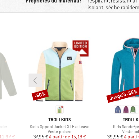
Propriétés du matériau :
respirant, résistant à l
isolant, sèche rapide
Jusqu'à -55 %
-60 %
Remise
Remise
MARQUE
MARQU
TROLLKIDS
TROLLK
Article
Article
odie
Kid's Oppdal Jacket XT Exclusive
Girls Sandefjo
Product group
Product 
Veste polaire
Veste pol
duit
Prix
Prix réduit
Pr
Pr
11,97 €
37,95 €
à partir de
15,18 €
39,95 €
à parti