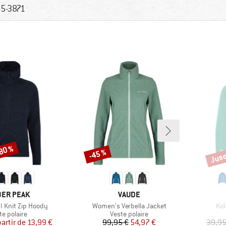
5-3871
-80 %
Jusq
-45 %
Remise
Remi
QUE
MARQUE
ER PEAK
VAUDE
Article
Art
I Knit Zip Hoody
Women's Verbella Jacket
Kid
duct group
Product group
te polaire
Veste polaire
Prix
Prix réduit
Prix
Prix réduit
partir de
13,99 €
99,95 €
54,97 €
39,95