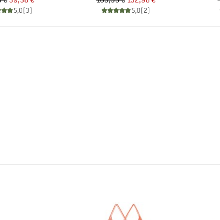
 €
39,58 €
169,95 €
152,96 €
5,0
(
3
)
5,0
(
2
)