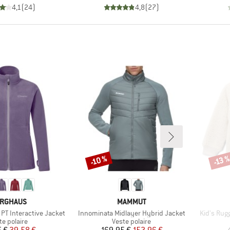
4,1
(
24
)
4,8
(
27
)
-10 %
-13 
Remise
Remi
RQUE
MARQUE
RGHAUS
MAMMUT
Article
Article
PT Interactive Jacket
Innominata Midlayer Hybrid Jacket
Kid's Rugg
duct group
Product group
te polaire
Veste polaire
Prix
Prix réduit
Prix
Prix réduit