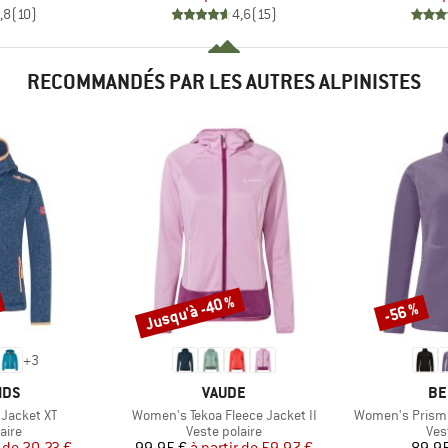
,8
(
10
)
4,6
(
15
)
RECOMMANDÉS PAR LES AUTRES ALPINISTES
Jusqu'à -40 %
-56 %
Remise
Remise
+
3
E
MARQUE
MA
IDS
VAUDE
BE
Article
Article
 Jacket XT
Women's Tekoa Fleece Jacket II
Women's Prism 
group
Product group
Pro
aire
Veste polaire
Ves
ix
ix réduit
Prix
Prix réduit