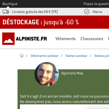
Vers le
Boutique
Posez la questi
Trouv
Livraison gratuite dès 69 € (FR)
Klarna
DÉSTOCKAGE : jusqu'à -60 %
Vêtements
Chaussures
Page d'accueil
/
Vêtements outdoor
/
Vestes outdoor
/
Vestes pol
Alpiniste Max
Soit il s'agit d'un ancien modèle, soit nous ne pouvon
Ne désespérez pas, nous avons naturellement des solu