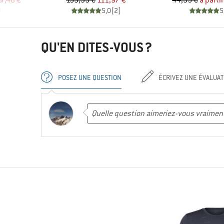
67,48 €
159,95 €
111,97 €
44,95 €
à parti
)
5,0
(
2
)
5
QU'EN DITES-VOUS ?
POSEZ UNE QUESTION
ÉCRIVEZ UNE ÉVALUAT