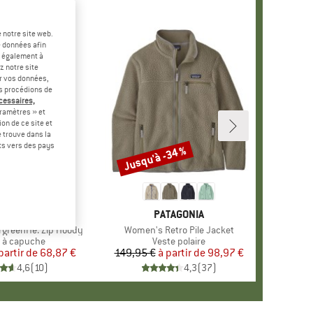
 notre site web.
e données afin
t également à
z notre site
er vos données,
us procédions de
écessaires,
ramètres » et
on de ce site et
 trouve dans la
rts vers des pays
-47 %
Jusqu'à -34 %
Remise
+
2
RQUE
ER PEAK
MARQUE
PATAGONIA
rgreenHe. Zip Hoody
Article
Women's Retro Pile Jacket
uct group
 à capuche
Product group
Veste polaire
partir de
Prix
Prix réduit
68,87 €
149,95 €
à partir de
Prix
Prix réduit
98,97 €
4,6
(
10
)
4,3
(
37
)