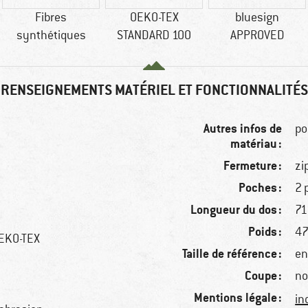
Fibres
OEKO-TEX
bluesign
synthétiques
STANDARD 100
APPROVED
RENSEIGNEMENTS MATÉRIEL ET FONCTIONNALITÉS
Autres infos de
po
matériau :
Fermeture :
zi
Poches :
2 
Longueur du dos :
71
Poids :
47
OEKO-TEX
Taille de référence :
en
Coupe :
no
Mentions légale :
in