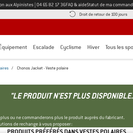
Appelez-nous au
on aux Alpinistes
|
04 65 82 17 36
FAQ & aide
Statut de ma command
e les informations de paiement ici ! Ouvre une boîte d'information
Tro
Droit de retour de 100 jours
Équipement
Escalade
Cyclisme
Hiver
Tous les spo
aires
/
Chonos Jacket - Veste polaire
"LE PRODUIT N'EST PLUS DISPONIBLE.
s plus ou ne commanderons plus le produit auprès du fabricant.
tions de rechange à vous proposer :
PRODUITS PRÉFÉRÉS DANS VESTES POLAIRES