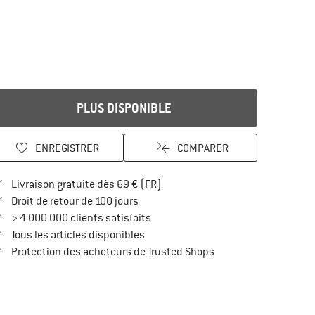
PLUS DISPONIBLE
ENREGISTRER
COMPARER
Trouve les infos sur la livraison 
Livraison gratuite dès 69 € (FR)
Trouve les informations de paiement i
Droit de retour de 100 jours
> 4 000 000 clients satisfaits
Tous les articles disponibles
Trouve toutes les infos
Protection des acheteurs de Trusted Shops