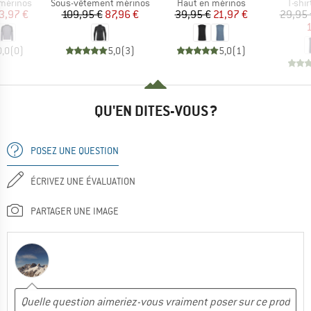
up
Product group
Product group
Produ
 mérinos
Sous-vêtement mérinos
Haut en mérinos
T-shi
ix
ix réduit
Prix
Prix réduit
Prix
Prix réduit
3,97 €
109,95 €
87,96 €
39,95 €
21,97 €
29,95 
1
0,0
(
0
)
5,0
(
3
)
5,0
(
1
)
QU'EN DITES-VOUS ?
POSEZ UNE QUESTION
ÉCRIVEZ UNE ÉVALUATION
PARTAGER UNE IMAGE