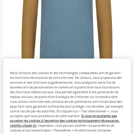
Nous utilisons des cookies et des technologies comparables afin de garantir
les fonctions nécessaires de notre site web. Par ailleurs, nous proposons des
Photos détaillées
services et des fonctions supplémentaires, nous analysons notre flux de
données afin de personnaliser le contenu et la publicité et nous fournissons
des fonctions médias sociaux. Cela permet également à nos partenaires de
médias sociaux, de publicité et d'analyse de s'informer sur la manière dont
vous utilisez notre site web; certains de ces partenaires sont situés dans des
pays tiers sans garanties suffisantes pour protéger vos données, par exemple
contre l'accès par les autorités. En cliquant sur « Tout sélectionner », vous
acceptez que nous procédions de cette manière.
Si vous ne souhaitez pas
Prix:
119,95
€
TVA incl.
accepter les cookies à l’exception des cookies techniquement nécessaires,
France. Informations sur les frais de l
Livraison gratuite
(FR)
veuillez cliquer ici
. Cependant, vous pouvez modifier vos paramètres de
cookies à tout moment dans « Paramètres » et sélectionner certaines