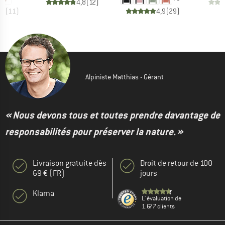
4,8
(
12
)
,0
(
11
)
4,9
(
29
)
Alpiniste Matthias - Gérant
« Nous devons tous et toutes prendre davantage de
responsabilités pour préserver la nature. »
Livraison gratuite dès
Droit de retour de 100
69 € (FR)
jours
Klarna
L' évaluation de
1.677 clients