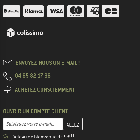
ENVOYEZ-NOUS UN E-MAIL !
04 65 82 17 36
ACHETEZ CONSCIEMMENT
OUVRIR UN COMPTE CLIENT
Entrez votre adresse e-mail ici et créez votre compte client à la 
Adresse e-mail
Cadeau de bienvenue de 5 €**