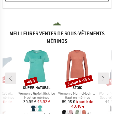
MEILLEURES VENTES DE SOUS-VÊTEMENTS
MÉRINOS
 -30 %
Jusqu'à -55 %
-45 %
-25
Remise
Remise
Rem
QUE
MARQUE
MARQUE
C
SUPER.NATURAL
STOIC
Article
Article
Article
enSt. Thong
Women's Gipfelglück Tee
Women's MerinoMesh150 SadjemSt. L/S
Women's Merino
Product group
Product group
Product 
t mérinos
Haut en mérinos
Haut en mérinos
Sous-vêt
ix
ix réduit
Prix
Prix réduit
Prix
Prix réduit
artir de
79,95 €
43,97 €
89,95 €
à partir de
44,9
 €
40,48 €
+
3