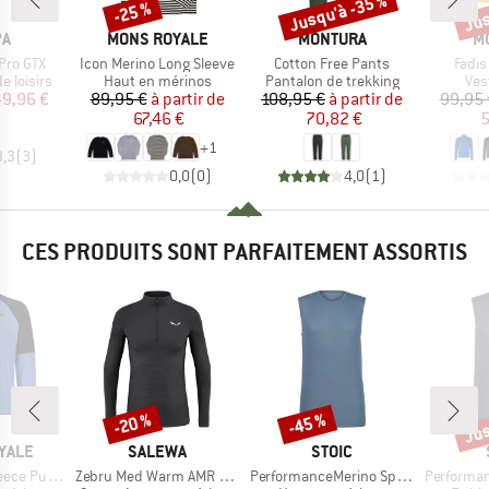
Jusqu'à -35 %
Jus
-25 %
Remise
Remise
Rem
UE
MARQUE
MARQUE
M
PA
MONS ROYALE
MONTURA
M
Article
Article
Articl
Pro GTX
Icon Merino Long Sleeve
Cotton Free Pants
Fadis
p
Product group
Product group
Pro
 loisirs
Haut en mérinos
Pantalon de trekking
Ves
ix
ix réduit
Prix
Prix réduit
Prix
Prix réduit
49,96 €
89,95 €
à partir de
108,95 €
à partir de
99,95 
67,46 €
70,82 €
5
+
1
3,3
(
3
)
0,0
(
0
)
4,0
(
1
)
CES PRODUITS SONT PARFAITEMENT ASSORTIS
Jus
-20 %
-45 %
Remise
Remise
Rem
MARQUE
MARQUE
YALE
SALEWA
STOIC
Article
Article
Article
 Pullover
Zebru Med Warm AMR Half Zip Tee
PerformanceMerino SpikenSt. Tank
PerformanceMer