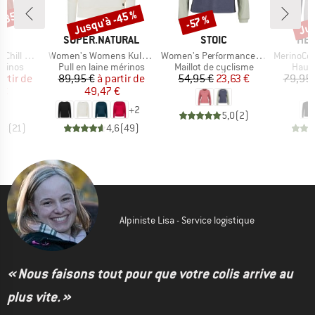
 -35 %
Jusqu'à -45 %
Jus
-57 %
Remise
Remise
Rem
QUE
MARQUE
MARQUE
MAR
C
SUPER.NATURAL
STOIC
HEB
Article
Article
Article
org 3/4 Crew
Women's Womens Kula Top
Women's PerformanceMerino LofsdalenSt. MTB L/S
MerinoCool165
oup
Product group
Product group
Produ
érinos
Pull en laine mérinos
Maillot de cyclisme
Haut 
ix
ix réduit
Prix
Prix réduit
Prix
Prix réduit
artir de
89,95 €
à partir de
54,95 €
23,63 €
79,95 
 €
49,47 €
4
+
2
5,0
(
2
)
,8
(
21
)
4,6
(
49
)
Alpiniste Lisa - Service logistique
« Nous faisons tout pour que votre colis arrive au
plus vite. »