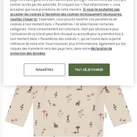
Haut à manches longues
contre l'accès par les autorités. En cliquant sur « Tout sélectionner », vous
acceptez que nous procédions de cette manière.
Si vous ne souhaitez pas
accepter les cookies à l’exception des cookies techniquement nécessaires,
(0)
veuillez cliquer ici
. Cependant, vous pouvez modifier vos paramètres de
cookies à tout moment dans « Paramètres » et sélectionner certaines
catégories. Votre consentement est volontaire, n’est pas nécessaire pour
l’utilisation de ce site et peut être révoqué ou accordé pour la première fois à
tout moment dans « Paramètres des cookies », qui se trouve dans la partie
inférieure de notre site. Vous trouverez plus d'informations, également sur les
risques des transferts vers des pays tiers, dans notre
déclaration de
protection des données
.
PARAMÈTRES
TOUT SÉLECTIONNER