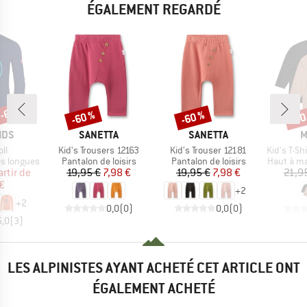
ÉGALEMENT REGARDÉ
 -60 %
-60 %
-60 %
-40
Remise
Remise
Rem
E
MARQUE
MARQUE
M
IDS
SANETTA
SANETTA
M
Article
Article
Article
oll
Kid's Trousers 12163
Kid's Trouser 12181
Kid's T-Shirt L/
Product group
Product group
Product 
s longues
Pantalon de loisirs
Pantalon de loisirs
Haut à m
ix
ix réduit
Prix
Prix réduit
Prix
Prix réduit
artir de
19,95 €
7,98 €
19,95 €
7,98 €
21,9
€
+
2
+
2
0,0
(
0
)
0,0
(
0
)
5,0
(
3
)
LES ALPINISTES AYANT ACHETÉ CET ARTICLE ONT
ÉGALEMENT ACHETÉ