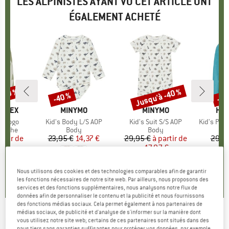
LES ALPINISTES AYANT VU CET ARTICLE ONT
ÉGALEMENT ACHETÉ
 -40 %
Jusqu'à -40 %
-40 %
-65
Remise
Remise
Rem
ERREX
MARQUE
MINYMO
MARQUE
MINYMO
MA
HEB
P Logo
Article
Kid's Body L/S AOP
Article
Kid's Suit S/S AOP
Article
Kid's Pepperbush
oup
apuche
Product group
Body
Product group
Body
Pr
Pul
artir de
ix
ix réduit
23,95 €
Prix
Prix réduit
14,37 €
29,95 €
à partir de
Prix
Prix réduit
29,9
 €
17,97 €
0,0
(
0
)
Nous utilisons des cookies et des technologies comparables afin de garantir
0,0
(
0
)
0,0
(
0
)
les fonctions nécessaires de notre site web. Par ailleurs, nous proposons des
services et des fonctions supplémentaires, nous analysons notre flux de
données afin de personnaliser le contenu et la publicité et nous fournissons
des fonctions médias sociaux. Cela permet également à nos partenaires de
médias sociaux, de publicité et d'analyse de s'informer sur la manière dont
MINYMO
-
Kid's T-Shirt L/S AOP No. 114065 -
vous utilisez notre site web; certains de ces partenaires sont situés dans des
pays tiers sans garanties suffisantes pour protéger vos données, par exemple