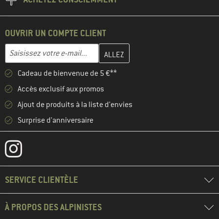
OUVRIR UN COMPTE CLIENT
Entrez votre adresse e-mail ici et créez votre compte client à la 
Adresse e-mail
Cadeau de bienvenue de 5 €**
Accès exclusif aux promos
Ajout de produits à la liste d'envies
Surprise d'anniversaire
SERVICE CLIENTÈLE
À PROPOS DES ALPINISTES