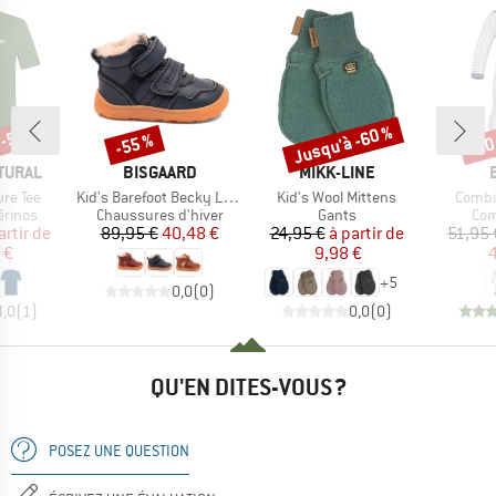
 -50 %
Jusqu'à -60 %
-55 %
-20
Remise
Remise
Rem
MARQUE
MARQUE
TURAL
BISGAARD
MIKK-LINE
Article
Article
Article
ure Tee
Kid's Barefoot Becky Lamb
Kid's Wool Mittens
Combi
oup
Product group
Product group
Pro
érinos
Chaussures d'hiver
Gants
Com
ix
ix réduit
Prix
Prix réduit
Prix
Prix réduit
artir de
89,95 €
40,48 €
24,95 €
à partir de
51,95 
 €
9,98 €
4
+
5
0,0
(
0
)
4,0
(
1
)
0,0
(
0
)
QU'EN DITES-VOUS ?
POSEZ UNE QUESTION