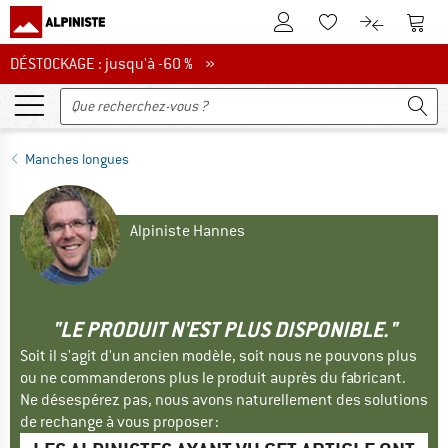
Vers le compte client
Vers 
Vers la liste d'env
Vers le com
DÉSTOCKAGE : jusqu'à -60 %
DÉSTOCKAGE : jusqu'à -60 % »
Manches longues
Alpiniste Hannes
"LE PRODUIT N'EST PLUS DISPONIBLE."
Soit il s'agit d'un ancien modèle, soit nous ne pouvons plus
ou ne commanderons plus le produit auprès du fabricant.
Ne désespérez pas, nous avons naturellement des solutions
de rechange à vous proposer :