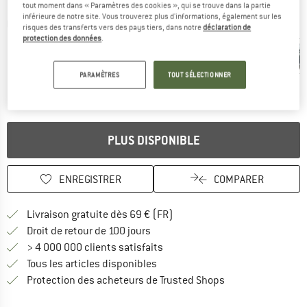
tout moment dans « Paramètres des cookies », qui se trouve dans la partie
inférieure de notre site. Vous trouverez plus d'informations, également sur les
Photos détaillées
risques des transferts vers des pays tiers, dans notre
déclaration de
protection des données
.
PARAMÈTRES
TOUT SÉLECTIONNER
PLUS DISPONIBLE
ENREGISTRER
COMPARER
Trouve les infos sur la livrais
Livraison gratuite dès 69 € (FR)
Trouve les informations de paiemen
Droit de retour de 100 jours
> 4 000 000 clients satisfaits
Tous les articles disponibles
Trouve toutes les i
Protection des acheteurs de Trusted Shops