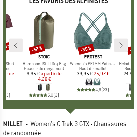
LES FAVORIS DES ALPINISTES
 -30 %
-35 %
-85
-57 %
Remise
Remise
Rem
UE
OX
MARQUE
STOIC
MARQUE
PROTEST
k T-Shirt
Article
HarnosandSt. II Dry Bag
Article
Women's PRTMM Patio Triangle
Article
HeladagenSt. Insulated
roup
érinos
Product group
Housse de rangement
Product group
Haut de maillot
Produc
Boutei
artir de
ix
ix réduit
9,95 €
à partir de
Prix
Prix réduit
39,95 €
Prix
Prix réduit
25,97 €
24,95 
 €
4,28 €
4,9
(
23
)
4,3
(
3
)
5,0
(
2
)
MILLET
-
Women's G Trek 3 GTX - Chaussures
de randonnée