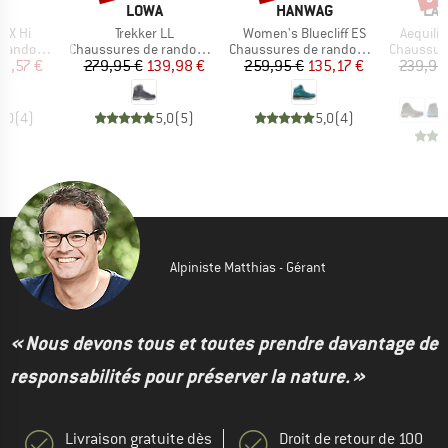
QUE
MARQUE
MARQUE
MA
A
LOWA
HANWAG
LA 
Article
Article
Article
GTX Hi
Trekker LL
Women's Bluecliff ES
Aequili
Product group
Product group
Product g
ndonnée
Chaussures de randonnée
Chaussures de randonnée
Chaussures
ix
ix réduit
Prix
Prix réduit
Prix
Prix réduit
19,57 €
279,95 €
139,98 €
259,95 €
135,17 €
239,95
1
5,0
(
4
)
5,0
(
5
)
5,0
(
4
)
Alpiniste Matthias - Gérant
« Nous devons tous et toutes prendre davantage de
responsabilités pour préserver la nature. »
Livraison gratuite dès
Droit de retour de 100