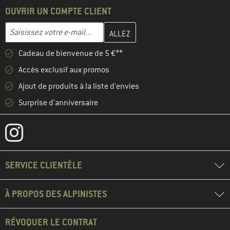
OUVRIR UN COMPTE CLIENT
Entrez votre adresse e-mail ici et créez votre compte client à la 
Adresse e-mail
Cadeau de bienvenue de 5 €**
Accès exclusif aux promos
Ajout de produits à la liste d'envies
Surprise d'anniversaire
SERVICE CLIENTÈLE
À PROPOS DES ALPINISTES
RÉVOQUER LE CONTRAT