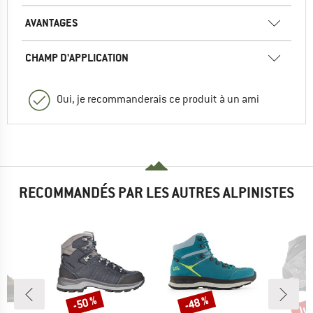
AVANTAGES
CHAMP D'APPLICATION
Oui, je recommanderais ce produit à un ami
RECOMMANDÉS PAR LES AUTRES ALPINISTES
Jus
-50 %
-48 %
Remise
Remise
Rem