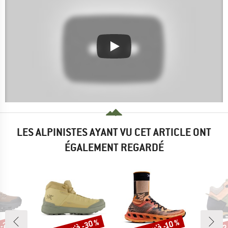
LES ALPINISTES AYANT VU CET ARTICLE ONT
ÉGALEMENT REGARDÉ
 -28 %
Jusqu'à -30 %
Jusqu'à -10 %
-22
Remise
Remise
Rem