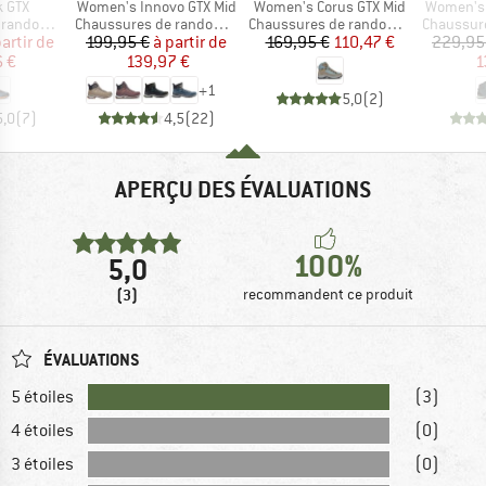
Article
Article
Article
k GTX
Women's Innovo GTX Mid
Women's Corus GTX Mid
Women's 
Product group
Product group
Product g
ndonnée
Chaussures de randonnée
Chaussures de randonnée
Chaussures
ix
ix réduit
Prix
Prix réduit
Prix
Prix réduit
partir de
199,95 €
à partir de
169,95 €
110,47 €
229,95
6 €
139,97 €
1
+
1
5,0
(
2
)
5,0
(
7
)
4,5
(
22
)
APERÇU DES ÉVALUATIONS
100%
5,0
(3)
recommandent ce produit
ÉVALUATIONS
5 étoiles
(3)
4 étoiles
(0)
3 étoiles
(0)