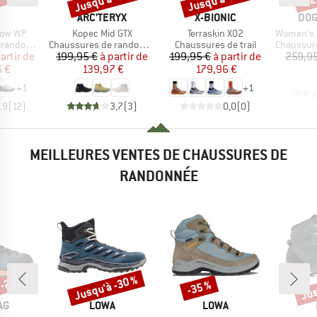
RQUE
MARQUE
MARQUE
MAR
ARC'TERYX
X-BIONIC
DO
Article
Article
Article
Low WP
Kopec Mid GTX
Terraskin X02
Women's App
Product group
Product group
Product g
ndonnée
Chaussures de randonnée
Chaussures de trail
Chaussures
ix
ix réduit
Prix
Prix réduit
Prix
Prix réduit
artir de
199,95 €
à partir de
199,95 €
à partir de
259,95
 €
139,97 €
179,96 €
+
1
+
1
,9
(
12
)
3,7
(
3
)
0,0
(
0
)
MEILLEURES VENTES DE CHAUSSURES DE
RANDONNÉE
 -25 %
Jusqu'à -30 %
Jus
-35 %
Remise
Remise
Rem
UE
MARQUE
MARQUE
AG
LOWA
LOWA