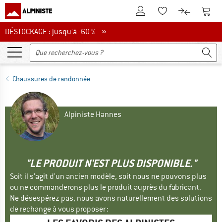
Vers le compte client
Vers 
Vers la liste d'env
Vers le com
DÉSTOCKAGE : jusqu'à -60 %
DÉSTOCKAGE : jusqu'à -60 % »
Chaussures de randonnée
Alpiniste Hannes
"LE PRODUIT N'EST PLUS DISPONIBLE."
Soit il s'agit d'un ancien modèle, soit nous ne pouvons plus
ou ne commanderons plus le produit auprès du fabricant.
Ne désespérez pas, nous avons naturellement des solutions
de rechange à vous proposer :