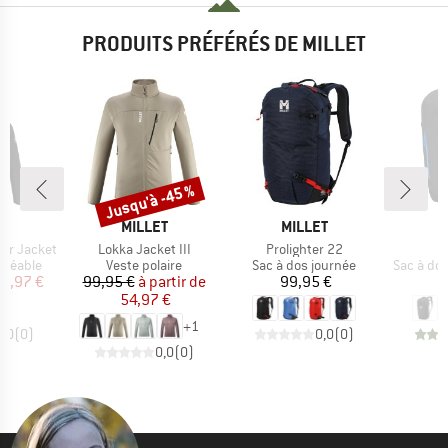
PRODUITS PRÉFÉRÉS DE MILLET
Jusqu'à -45 %
Remise
UE
MARQUE
MARQUE
T
MILLET
MILLET
Article
Article
A
er Jacket
Lokka Jacket III
Prolighter 22
U
up
Product group
Product group
Product 
rméable
Veste polaire
Sac à dos journée
Sac à do
ix
ix réduit
Prix
Prix réduit
Prix
16,97 €
99,95 €
à partir de
99,95 €
1
54,97 €
+
1
0,0
(
0
)
0,0
(
0
)
0,0
(
0
)