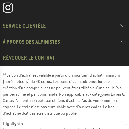
SERVICE CLIENTÈLE
À PROPOS DES ALPINISTES
RÉVOQUER LE CONTRAT
**Le bon d'achat est valable à partir d'un montant d'achat minimum
(après retours) de 40 euros. Les bons d'achat obtenus lors de la
création d'un compte client ne peuvent être utilisés qu'une seule fois
par personne et par commande. Non applicable aux catégories Livres &
Cartes, Alimentation outdoor et Bons d'achat. Pas de versement en
espèce. Le code n'est pas cumulable avec d'autres codes. Le bon
d'achat ne doit pas être distribué ou publié.
Highlights