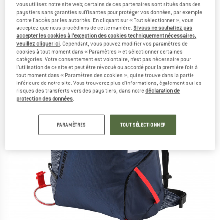
vous utilisez notre site web; certains de ces partenaires sont situés dans des
(0)
pays tiers sans garanties suffisantes pour protéger vos données, par exemple
contre l'accès par les autorités. En cliquant sur « Tout sélectionner », vous
acceptez que nous procédions de cette manière.
Si vous ne souhaitez pas
accepter les cookies à l’exception des cookies techniquement nécessaires,
veuillez cliquer ici
. Cependant, vous pouvez modifier vos paramètres de
cookies à tout moment dans « Paramètres » et sélectionner certaines
catégories. Votre consentement est volontaire, n’est pas nécessaire pour
l’utilisation de ce site et peut être révoqué ou accordé pour la première fois à
tout moment dans « Paramètres des cookies », qui se trouve dans la partie
inférieure de notre site. Vous trouverez plus d'informations, également sur les
risques des transferts vers des pays tiers, dans notre
déclaration de
protection des données
.
PARAMÈTRES
TOUT SÉLECTIONNER