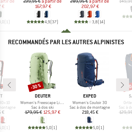
ix
ix réduit
Prix
Prix réduit
Prix
Prix réduit
artir de
239,95 €
à partir de
289,95 €
à partir de
149,9
7 €
167,97 €
202,97 €
3,0
(
1
)
4,9
(
37
)
3,8
(
14
)
RECOMMANDÉS PAR LES AUTRES ALPINISTES
-30 %
-20
Remise
Rem
UE
MARQUE
MARQUE
M
T
DEUTER
EXPED
S
Article
Article
Artic
 30+10
Women's Freescape Lite 24 SL
Women's Couloir 30
Ortl
p
Product group
Product group
Product
 montagne
Sac à dos ski
Sac à dos de montagne
Sac à d
ix
Prix
Prix réduit
Prix
5 €
179,95 €
125,97 €
218,45 €
129,95
5,0
(
1
)
5,0
(
1
)
5,0
(
1
)