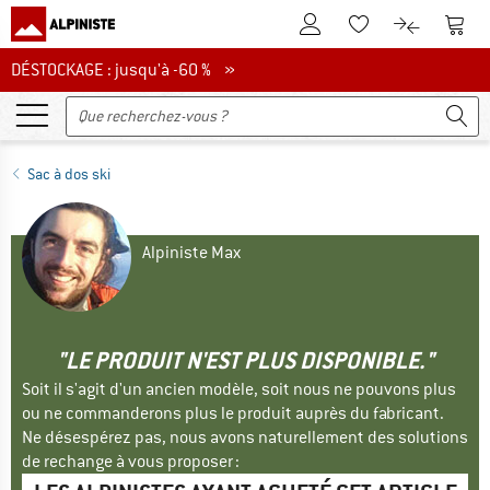
Vers le compte client
Vers 
Vers la liste d'env
Vers le com
DÉSTOCKAGE : jusqu'à -60 %
DÉSTOCKAGE : jusqu'à -60 % »
Sac à dos ski
Alpiniste Max
"LE PRODUIT N'EST PLUS DISPONIBLE."
Soit il s'agit d'un ancien modèle, soit nous ne pouvons plus
ou ne commanderons plus le produit auprès du fabricant.
Ne désespérez pas, nous avons naturellement des solutions
de rechange à vous proposer :