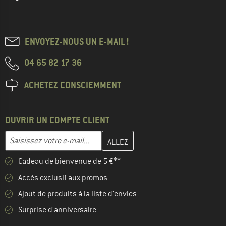
ENVOYEZ-NOUS UN E-MAIL !
04 65 82 17 36
ACHETEZ CONSCIEMMENT
OUVRIR UN COMPTE CLIENT
Entrez votre adresse e-mail ici et créez votre compte client à la 
Adresse e-mail
Cadeau de bienvenue de 5 €**
Accès exclusif aux promos
Ajout de produits à la liste d'envies
Surprise d'anniversaire