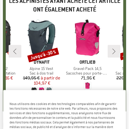
LES ALPINISTES AYANT ACHETÉ CET ARTICLE
ONT ÉGALEMENT ACHETÉ
Jusqu'à -30 %
-24
Remise
Rem
E
BAK
MARQUE
DYNAFIT
MARQUE
ORTLIEB
M
G
er 32
Article
Alpine 15 Vest
Article
Gravel-Pack 14,5
Arti
Sto
p
dratation
Product group
Sac à dos trail
Product group
Sacoches pour porte-bagages
Product
Sac à d
ix
ix réduit
70,16 €
149,95 €
à partir de
Prix
Prix réduit
71,96 €
Prix
229,9
104,97 €
0,0
(
0
)
4,7
(
13
)
2,5
(
2
)
Nous utilisons des cookies et des technologies comparables afin de garantir
les fonctions nécessaires de notre site web. Par ailleurs, nous proposons des
services et des fonctions supplémentaires, nous analysons notre flux de
données afin de personnaliser le contenu et la publicité et nous fournissons
des fonctions médias sociaux. Cela permet également à nos partenaires de
MILLET
-
Pierra Ment 20 - Sac à dos ski
médias sociaux, de publicité et d'analyse de s'informer sur la manière dont