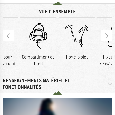
VUE D'ENSEMBLE
on pour
Compartiment de
Porte-piolet
Fixati
owboard
fond
skis/s
RENSEIGNEMENTS MATÉRIEL ET
FONCTIONNALITÉS