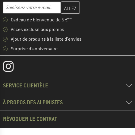
Entrez votre adresse e-mail ici et créez votre compte client à la 
Adresse e-mail
Cadeau de bienvenue de 5 €**
Accès exclusif aux promos
Ajout de produits à la liste d'envies
Surprise d'anniversaire
SERVICE CLIENTÈLE
À PROPOS DES ALPINISTES
RÉVOQUER LE CONTRAT