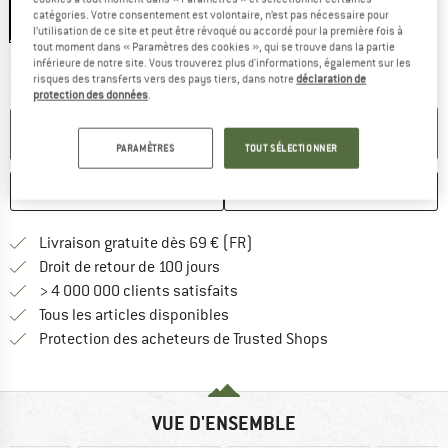
catégories. Votre consentement est volontaire, n’est pas nécessaire pour
l’utilisation de ce site et peut être révoqué ou accordé pour la première fois à
tout moment dans « Paramètres des cookies », qui se trouve dans la partie
inférieure de notre site. Vous trouverez plus d'informations, également sur les
Le lien s'ouvre dans une boîte
Délai de livraison: 3-5 jours ouvrables
risques des transferts vers des pays tiers, dans notre
déclaration de
Quantité:
protection des données
.
AJOUTER AU PANIER
PARAMÈTRES
TOUT SÉLECTIONNER
ENREGISTRER
COMPARER
Trouve les infos sur la livrais
Livraison gratuite dès 69 € (FR)
Trouve les informations de paiemen
Droit de retour de 100 jours
> 4 000 000 clients satisfaits
Tous les articles disponibles
Trouve toutes les i
Protection des acheteurs de Trusted Shops
VUE D'ENSEMBLE