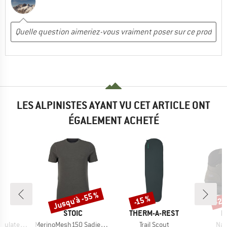
LES ALPINISTES AYANT VU CET ARTICLE ONT
ÉGALEMENT ACHETÉ
Jusqu'à -55 %
-22
-15 %
Remise
Remise
Rem
QUE
MARQUE
MARQUE
M
C
STOIC
THERM-A-REST
H
Article
Article
Arti
Steel Bottle 1L
MerinoMesh150 SadjemSt. T-Shirt
Trail Scout
Naz