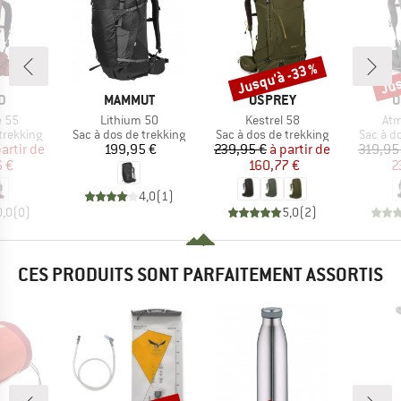
Jusqu'à -33 %
Jus
Remise
Rem
UE
MARQUE
MARQUE
M
D
MAMMUT
OSPREY
O
Article
Article
Arti
e 55
Lithium 50
Kestrel 58
Atm
p
Product group
Product group
Product
trekking
Sac à dos de trekking
Sac à dos de trekking
Sac à d
ix
ix réduit
Prix
Prix
Prix réduit
partir de
199,95 €
239,95 €
à partir de
319,95
6 €
160,77 €
2
4,0
(
1
)
0,0
(
0
)
5,0
(
2
)
CES PRODUITS SONT PARFAITEMENT ASSORTIS