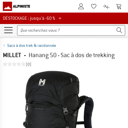
Vers le compte client
Vers 
Vers la liste d'env
Vers le com
DÉSTOCKAGE : jusqu'à -60 %
DÉSTOCKAGE : jusqu'à -60 % »
Sacs à dos trek & randonnée
MILLET
-
Hanang 50 - Sac à dos de trekking
(0)