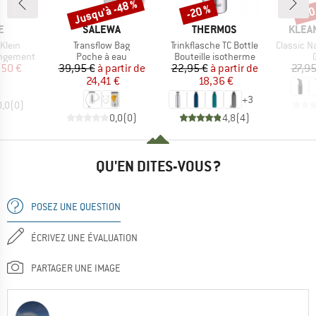
Jusqu'à -48 %
-20 %
-20
Remise
Remise
Rem
UE
MARQUE
MARQUE
MARQ
E
SALEWA
THERMOS
KLEA
Article
Article
Article
Klein
Transflow Bag
Trinkflasche TC Bottle
Classic N
p
Product group
Product group
angement
Poche à eau
Bouteille isotherme
ix
ix réduit
Prix
Prix réduit
Prix
Prix réduit
,50 €
39,95 €
à partir de
22,95 €
à partir de
27,95
24,41 €
18,36 €
+
3
0,0
(
0
)
0,0
(
0
)
4,8
(
4
)
QU'EN DITES-VOUS ?
POSEZ UNE QUESTION
ÉCRIVEZ UNE ÉVALUATION
PARTAGER UNE IMAGE