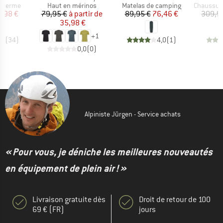
up
Product group
Product group
Product g
otherme
Haut en mérinos
Matelas de camping
Chaussures
ix
ix réduit
Prix
Prix réduit
Prix
Prix réduit
3,98 €
79,95 €
à partir de
89,95 €
76,46 €
309,9
35,98 €
+
1
,5
(
34
)
4,0
(
1
)
0,0
(
0
)
Alpiniste Jürgen - Service achats
« Pour vous, je déniche les meilleures nouveautés
en équipement de plein air ! »
Livraison gratuite dès
Droit de retour de 100
69 € (FR)
jours