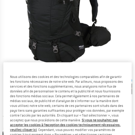
Photos détaillées
Nous utilisons des cookies et des technologies comparables afin de garantir
les fonctions nécessaires de notre site web. Par ailleurs, nous proposons des
services et des fonctions supplémentaires, nous analysons notre flux de
données afin de personnaliser le contenu et la publicité et nous fournissons
des fonctions médias sociaux. Cela permet également à nos partenaires de
médias sociaux, de publicité et d'analyse de s'informer sur la manière dont
vous utilisez notre site web; certains de ces partenaires sont situés dans des
Prix:
259,95
€
TVA incl.
pays tiers sans garanties suffisantes pour protéger vos données, par exemple
France. Informations sur les frais de l
contre l'accès par les autorités. En cliquant sur « Tout sélectionner », vous
Livraison gratuite
(FR)
acceptez que nous procédions de cette manière.
Si vous ne souhaitez pas
accepter les cookies à l’exception des cookies techniquement nécessaires,
Couleur:
Black
veuillez cliquer ici
. Cependant, vous pouvez modifier vos paramètres de
cookies à tout moment dans « Paramètres » et sélectionner certaines