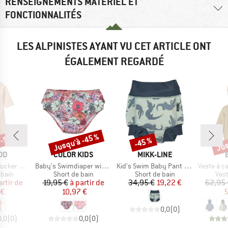
RENSEIGNEMENTS MATÉRIEL ET
FONCTIONNALITÉS
LES ALPINISTES AYANT VU CET ARTICLE ONT
ÉGALEMENT REGARDÉ
 -56 %
Jusqu'à -45 %
Jus
-45 %
Remise
Remise
Rem
E
MARQUE
MARQUE
OD
COLOR KIDS
MIKK-LINE
Article
Article
Article
 Swim Jumpsuit
Baby's Swimdiaper with Frills AOP
Kid's Swim Baby Pant AOP
Veste à capuche ave
group
Product group
Product group
Pro
 bain
Short de bain
Short de bain
Vest
ix
ix réduit
Prix
Prix réduit
Prix
Prix réduit
artir de
19,95 €
à partir de
34,95 €
19,22 €
62,95 
 €
10,97 €
5
0,0
(
0
)
0,0
(
0
)
0,0
(
0
)