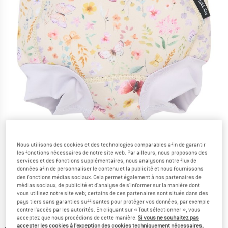
Photos détaillées
Nous utilisons des cookies et des technologies comparables afin de garantir
les fonctions nécessaires de notre site web. Par ailleurs, nous proposons des
services et des fonctions supplémentaires, nous analysons notre flux de
données afin de personnaliser le contenu et la publicité et nous fournissons
des fonctions médias sociaux. Cela permet également à nos partenaires de
médias sociaux, de publicité et d'analyse de s'informer sur la manière dont
vous utilisez notre site web; certains de ces partenaires sont situés dans des
Prix initial :
Prix:
34,95
€
pays tiers sans garanties suffisantes pour protéger vos données, par exemple
contre l'accès par les autorités. En cliquant sur « Tout sélectionner », vous
17,48
€
TVA incl.
acceptez que nous procédions de cette manière.
Si vous ne souhaitez pas
Informations sur les frais de livraison. Ouvre une bo
hors Frais de livraison
accepter les cookies à l’exception des cookies techniquement nécessaires,