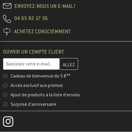
ENVOYEZ-NOUS UN E-MAIL !
04 65 82 17 36
ACHETEZ CONSCIEMMENT
OUVRIR UN COMPTE CLIENT
Entrez votre adresse e-mail ici et créez votre compte client à la 
Adresse e-mail
Cadeau de bienvenue de 5 €**
Accès exclusif aux promos
Ajout de produits à la liste d'envies
Surprise d'anniversaire