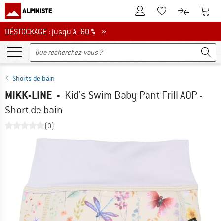
Vers le compte client
Vers 
Vers la liste d'env
Vers le com
DÉSTOCKAGE : jusqu'à -60 %
DÉSTOCKAGE : jusqu'à -60 % »
Shorts de bain
MIKK-LINE
-
Kid's Swim Baby Pant Frill AOP -
Short de bain
(0)