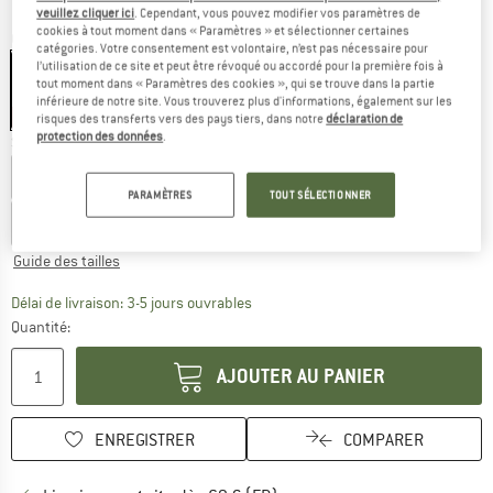
veuillez cliquer ici
. Cependant, vous pouvez modifier vos paramètres de
cookies à tout moment dans « Paramètres » et sélectionner certaines
Couleur:
Butterfly AOP
catégories. Votre consentement est volontaire, n’est pas nécessaire pour
l’utilisation de ce site et peut être révoqué ou accordé pour la première fois à
tout moment dans « Paramètres des cookies », qui se trouve dans la partie
inférieure de notre site. Vous trouverez plus d'informations, également sur les
-50 %
risques des transferts vers des pays tiers, dans notre
déclaration de
protection des données
.
Sélectionner taille:
1-2 Years
2-3 Years
3-4 Years
3-6 Months
PARAMÈTRES
TOUT SÉLECTIONNER
6-12 Months
Guide des tailles
Le lien s'ouvre dans une boîte d'inf
Délai de livraison: 3-5 jours ouvrables
Quantité:
AJOUTER AU PANIER
ENREGISTRER
COMPARER