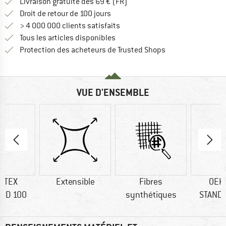
Trouve les infos sur la livrais
Livraison gratuite dès 69 € (FR)
Trouve les informations de paiemen
Droit de retour de 100 jours
> 4 000 000 clients satisfaits
Tous les articles disponibles
Trouve toutes les i
Protection des acheteurs de Trusted Shops
VUE D'ENSEMBLE
-TEX
Extensible
Fibres
OEK
RD 100
synthétiques
STAND