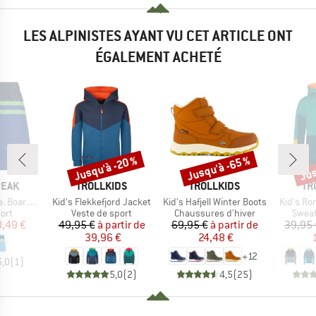
LES ALPINISTES AYANT VU CET ARTICLE ONT
ÉGALEMENT ACHETÉ
Jusqu'à -20 %
Jusqu'à -65 %
Jus
Remise
Remise
Rem
MARQUE
MARQUE
MA
PEAK
TROLLKIDS
TROLLKIDS
TR
Article
Article
Article
short Boys
Kid's Flekkefjord Jacket
Kid's Hafjell Winter Boots
Kid's Ro
 group
Product group
Product group
Produ
ort
Veste de sport
Chaussures d'hiver
Sweat
ix
ix réduit
Prix
Prix réduit
Prix
Prix réduit
0,49 €
49,95 €
à partir de
69,95 €
à partir de
39,95 
39,96 €
24,48 €
+
12
5,0
(
1
)
5,0
(
2
)
4,5
(
25
)