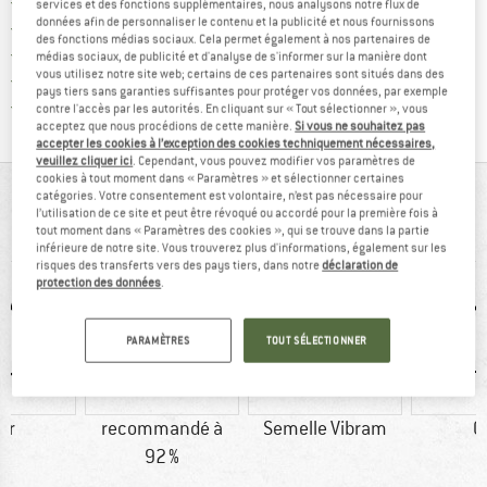
Trouve les infos sur la livrais
Livraison gratuite dès 69 € (FR)
services et des fonctions supplémentaires, nous analysons notre flux de
données afin de personnaliser le contenu et la publicité et nous fournissons
Trouve les informations de paiemen
Droit de retour de 100 jours
des fonctions médias sociaux. Cela permet également à nos partenaires de
> 4 000 000 clients satisfaits
médias sociaux, de publicité et d'analyse de s'informer sur la manière dont
vous utilisez notre site web; certains de ces partenaires sont situés dans des
Tous les articles disponibles
pays tiers sans garanties suffisantes pour protéger vos données, par exemple
Trouve toutes les i
Protection des acheteurs de Trusted Shops
contre l'accès par les autorités. En cliquant sur « Tout sélectionner », vous
acceptez que nous procédions de cette manière.
Si vous ne souhaitez pas
accepter les cookies à l’exception des cookies techniquement nécessaires,
veuillez cliquer ici
. Cependant, vous pouvez modifier vos paramètres de
cookies à tout moment dans « Paramètres » et sélectionner certaines
VUE D'ENSEMBLE
catégories. Votre consentement est volontaire, n’est pas nécessaire pour
l’utilisation de ce site et peut être révoqué ou accordé pour la première fois à
tout moment dans « Paramètres des cookies », qui se trouve dans la partie
Chaussures minimalistes légères pour le trail et le fitness
inférieure de notre site. Vous trouverez plus d'informations, également sur les
risques des transferts vers des pays tiers, dans notre
déclaration de
protection des données
.
PARAMÈTRES
TOUT SÉLECTIONNER
ir
recommandé à
Semelle Vibram
C
92 %