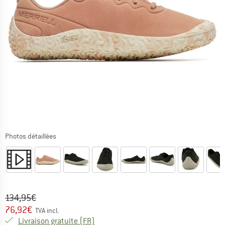
Photos détaillées
Prix initial :
Prix:
134,95
€
76,92
€
TVA incl.
France. Informations sur les frais de l
Livraison gratuite
(FR)