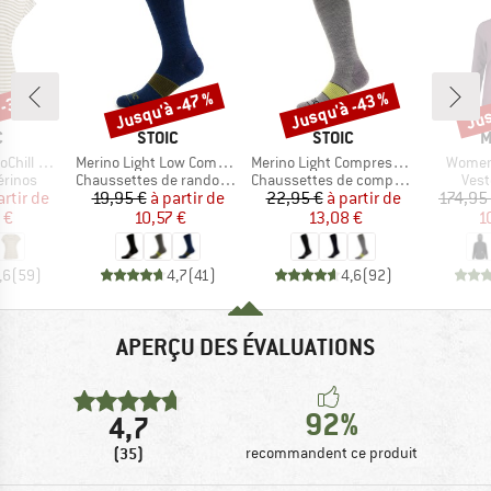
 -37 %
Jusqu'à -47 %
Jusqu'à -43 %
Jus
Remise
Remise
Rem
QUE
MARQUE
MARQUE
M
C
STOIC
STOIC
M
Article
Article
Article
 Loose Tee St
Merino Light Low Compression Socks
Merino Light Compression Socks
Women
oup
Product group
Product group
Prod
érinos
Chaussettes de randonnée
Chaussettes de compression
Vest
ix
ix réduit
Prix
Prix réduit
Prix
Prix réduit
artir de
19,95 €
à partir de
22,95 €
à partir de
174,95
 €
10,57 €
13,08 €
1
,6
(
59
)
4,7
(
41
)
4,6
(
92
)
APERÇU DES ÉVALUATIONS
92%
4,7
(35)
recommandent ce produit