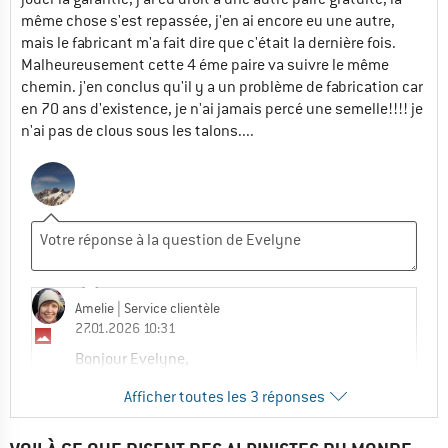
même chose s'est repassée, j'en ai encore eu une autre,
mais le fabricant m'a fait dire que c'était la dernière fois.
Malheureusement cette 4 éme paire va suivre le même
chemin. j'en conclus qu'il y a un problème de fabrication car
en 70 ans d'existence, je n'ai jamais percé une semelle!!!! je
n'ai pas de clous sous les talons....
Amelie
| Service clientèle
27.01.2026 10:31
Bonjour Evelyne,
Afficher toutes les 3 réponses
Merci pour votre retour d'expérience ! Je
suis néanmoins désolée d'apprendre qu'elle
ne soit pas totalement concluante avec ce