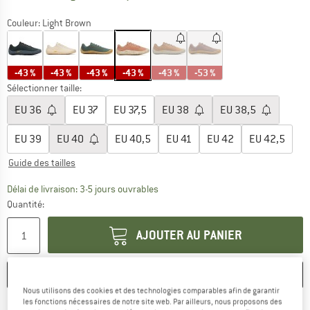
Couleur:
Light Brown
-43 %
-43 %
-43 %
-43 %
-43 %
-53 %
Sélectionner taille:
EU
36
EU
37
EU
37,5
EU
38
EU
38,5
EU
39
EU
40
EU
40,5
EU
41
EU
42
EU
42,5
Guide des tailles
Le lien s'ouvre dans une boîte d'inf
Délai de livraison: 3-5 jours ouvrables
Quantité:
AJOUTER AU PANIER
ENREGISTRER
COMPARER
Nous utilisons des cookies et des technologies comparables afin de garantir
les fonctions nécessaires de notre site web. Par ailleurs, nous proposons des