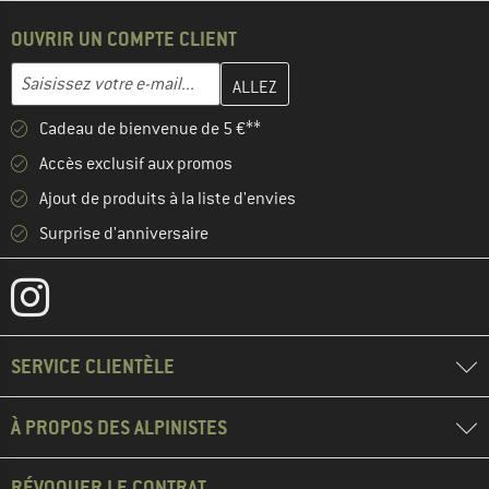
OUVRIR UN COMPTE CLIENT
Entrez votre adresse e-mail ici et créez votre compte client à la 
Adresse e-mail
Cadeau de bienvenue de 5 €**
Accès exclusif aux promos
Ajout de produits à la liste d'envies
Surprise d'anniversaire
SERVICE CLIENTÈLE
À PROPOS DES ALPINISTES
RÉVOQUER LE CONTRAT