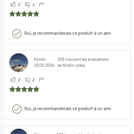
2
1
Merci encore d'avoir partagé votre
experience sur les Vapor Glove 6
0
0
Oui, je recommanderais ce produit à un ami
Kirstin
50% trouvent les évaluations
23.02.2026
de Kirstin utiles
2
2
Oui, je recommanderais ce produit à un ami