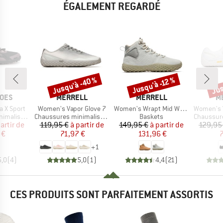
ÉGALEMENT REGARDÉ
Jusqu'à -40 %
Jus
Jusqu'à -12 %
Remise
Remise
Rem
MARQUE
MARQUE
M
HOES
MERRELL
MERRELL
M
Article
Article
Article
 X Sport
Women's Vapor Glove 7
Women's Wrapt Mid Waterproof
Women's Vap
Product group
Product group
Product g
malistes
Chaussures minimalistes
Baskets
Chaussures
ix
ix réduit
Prix
Prix réduit
Prix
Prix réduit
artir de
119,95 €
à partir de
149,95 €
à partir de
129,95
 €
71,97 €
131,96 €
7
+
1
5,0
(
4
)
5,0
(
1
)
4,4
(
21
)
CES PRODUITS SONT PARFAITEMENT ASSORTIS