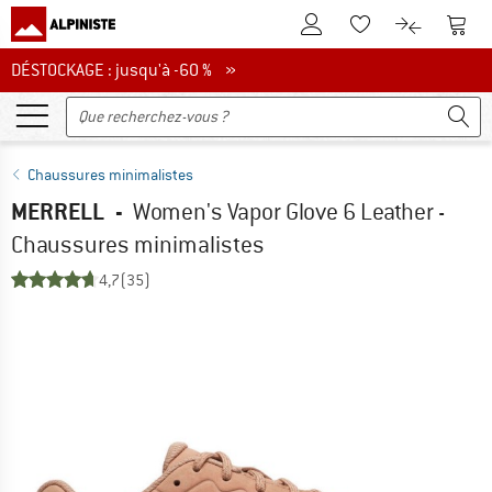
Vers le compte client
Vers 
Vers la liste d'env
Vers le com
DÉSTOCKAGE : jusqu'à -60 %
DÉSTOCKAGE : jusqu'à -60 % »
Chaussures minimalistes
MERRELL
-
Women's Vapor Glove 6 Leather -
Chaussures minimalistes
4,7
(35)