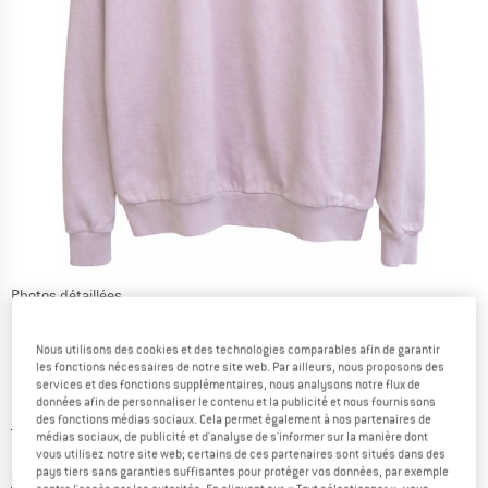
Photos détaillées
Nous utilisons des cookies et des technologies comparables afin de garantir
les fonctions nécessaires de notre site web. Par ailleurs, nous proposons des
services et des fonctions supplémentaires, nous analysons notre flux de
données afin de personnaliser le contenu et la publicité et nous fournissons
des fonctions médias sociaux. Cela permet également à nos partenaires de
Prix initial :
Prix:
79,95
€
médias sociaux, de publicité et d'analyse de s'informer sur la manière dont
55,97
€
vous utilisez notre site web; certains de ces partenaires sont situés dans des
TVA incl.
pays tiers sans garanties suffisantes pour protéger vos données, par exemple
Informations sur les frais de livraison. Ouvre une bo
hors Frais de livraison