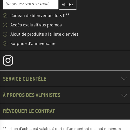
Entrez votre adresse e-mail ici et créez votre compte client à la 
Adresse e-mail
Cadeau de bienvenue de 5 €**
Accès exclusif aux promos
Ajout de produits à la liste d'envies
Surprise d'anniversaire
SERVICE CLIENTÈLE
À PROPOS DES ALPINISTES
RÉVOQUER LE CONTRAT
**Le bon d'achat est valable à partir d'un montant d'achat minimum