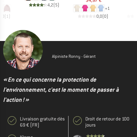
 €
34,97 €
4
4,2
(
5
)
+
1
5,0
(
1
)
0,0
(
0
)
Alpiniste Ronny - Gérant
« En ce qui concerne la protection de
l'environnement, c'est le moment de passer à
l'action ! »
Livraison gratuite dès
Droit de retour de 100
69 € (FR)
jours