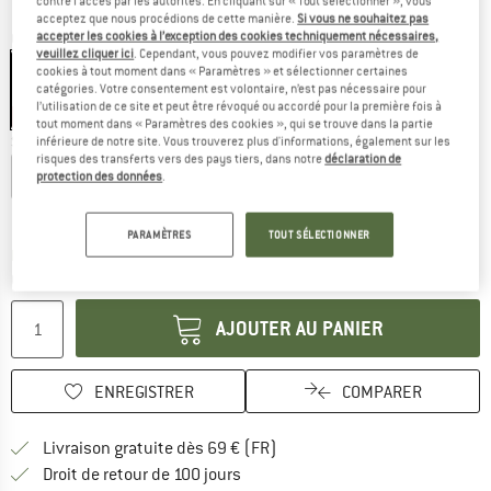
contre l'accès par les autorités. En cliquant sur « Tout sélectionner », vous
acceptez que nous procédions de cette manière.
Si vous ne souhaitez pas
accepter les cookies à l’exception des cookies techniquement nécessaires,
Couleur:
Pastel Lilac
veuillez cliquer ici
. Cependant, vous pouvez modifier vos paramètres de
cookies à tout moment dans « Paramètres » et sélectionner certaines
catégories. Votre consentement est volontaire, n’est pas nécessaire pour
l’utilisation de ce site et peut être révoqué ou accordé pour la première fois à
-30 %
tout moment dans « Paramètres des cookies », qui se trouve dans la partie
Sélectionner taille:
inférieure de notre site. Vous trouverez plus d'informations, également sur les
risques des transferts vers des pays tiers, dans notre
déclaration de
XS
S
M
L
XL
protection des données
.
Guide des tailles
PARAMÈTRES
TOUT SÉLECTIONNER
Le lien s'ouvre dans une boîte d'inf
Délai de livraison: 3-5 jours ouvrables
Quantité:
AJOUTER AU PANIER
ENREGISTRER
COMPARER
Trouve les infos sur la livrais
Livraison gratuite dès 69 € (FR)
Trouve les informations de paiemen
Droit de retour de 100 jours