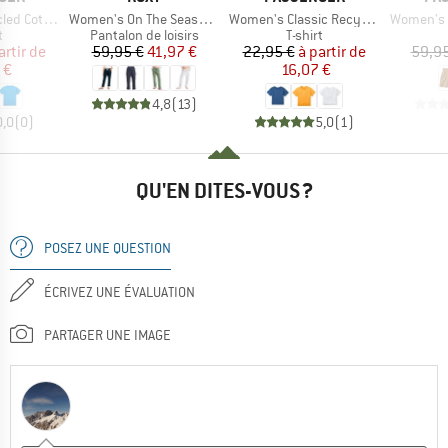
Article
Article
Article
laxed T-Shirt
Women's On The Seashore Linen Cargo Trousers
Women's Classic Recycled Cotton T-Shirt
Women's 
ct group
Product group
Product group
t
Pantalon de loisirs
T-shirt
ix
ix réduit
Prix
Prix réduit
Prix
Prix réduit
artir de
59,95 €
41,97 €
22,95 €
à partir de
59,95
 €
16,07 €
4,8
(
13
)
0,0
(
0
)
5,0
(
1
)
QU'EN DITES-VOUS ?
POSEZ UNE QUESTION
ÉCRIVEZ UNE ÉVALUATION
PARTAGER UNE IMAGE