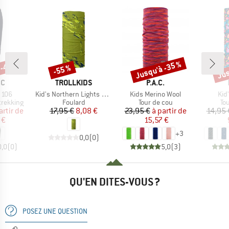
 -40 %
Jusqu'à -35 %
Jus
-55 %
Remise
Remise
Rem
UE
MARQUE
MARQUE
EC
TROLLKIDS
P.A.C.
Article
Article
Arti
 106
Kid's Northern Lights Multitube
Kids Merino Wool
Kid'
up
Product group
Product group
Pr
trekking
Foulard
Tour de cou
To
ix
ix réduit
Prix
Prix réduit
Prix
Prix réduit
artir de
17,95 €
8,08 €
23,95 €
à partir de
14,95 
 €
15,57 €
+
3
0,0
(
0
)
0,0
(
0
)
5,0
(
3
)
QU'EN DITES-VOUS ?
POSEZ UNE QUESTION