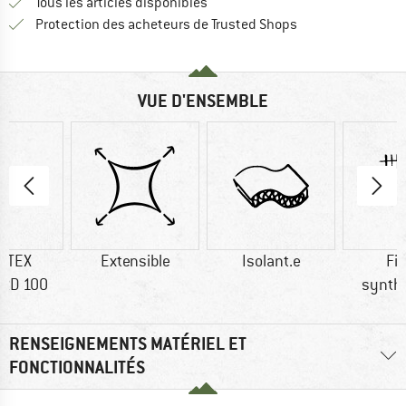
Tous les articles disponibles
Trouve toutes les i
Protection des acheteurs de Trusted Shops
VUE D'ENSEMBLE
-TEX
Extensible
Isolant.e
Fi
RD 100
synth
RENSEIGNEMENTS MATÉRIEL ET
FONCTIONNALITÉS