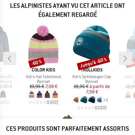
LES ALPINISTES AYANT VU CET ARTICLE ONT
ÉGALEMENT REGARDÉ
Jusqu'à -60 %
-60 %
-60
Remise
Remise
Rem
QUE
MARQUE
MARQUE
C
COLOR KIDS
TROLLKIDS
Article
Article
Articl
trobo Hoody
Kid's Hat Colorblock
Kid's Spitsbergen Cap
Kid's
oup
Product group
Product group
hétique
Bonnet
Bonnet
ix
ix réduit
Prix
Prix réduit
Prix
Prix réduit
0,99 €
19,95 €
7,98 €
19,95 €
à partir de
15,9
7,98 €
+
1
5,0
(
2
)
0,0
(
0
)
0,0
(
0
)
CES PRODUITS SONT PARFAITEMENT ASSORTIS