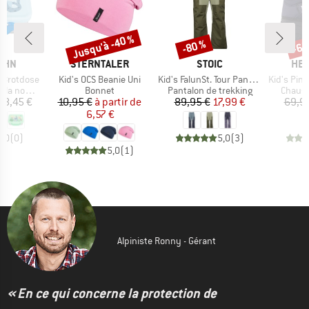
Jusqu'à -40 %
-80 %
-65
Remise
Remise
Rem
MARQUE
MARQUE
MAR
AHN
STERNTALER
STOIC
HEB
Article
Article
Article
l Brotdose
Kid's OCS Beanie Uni
Kid's FalunSt. Tour Pants Light
Kid's PinusHe. 
Product group
Product group
Produc
ourriture
Bonnet
Pantalon de trekking
Chauss
ix
Prix
Prix réduit
Prix
Prix réduit
28,45 €
10,95 €
à partir de
89,95 €
17,99 €
69,9
6,57 €
0,0
(
0
)
5,0
(
3
)
5,0
(
1
)
Alpiniste Ronny - Gérant
« En ce qui concerne la protection de