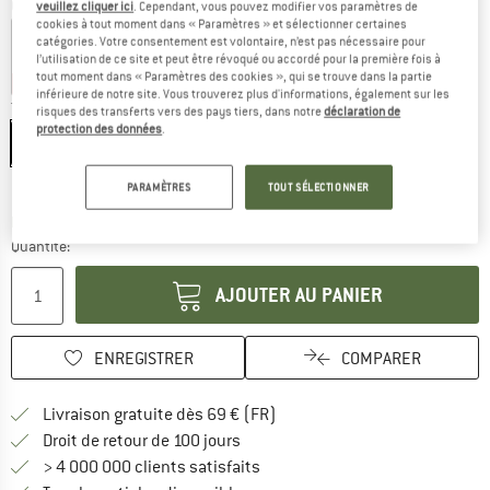
Couleur:
Navy / Multicolor
veuillez cliquer ici
. Cependant, vous pouvez modifier vos paramètres de
cookies à tout moment dans « Paramètres » et sélectionner certaines
catégories. Votre consentement est volontaire, n’est pas nécessaire pour
l’utilisation de ce site et peut être révoqué ou accordé pour la première fois à
tout moment dans « Paramètres des cookies », qui se trouve dans la partie
-60 %
-60 %
inférieure de notre site. Vous trouverez plus d'informations, également sur les
Taille:
47-49 cm
risques des transferts vers des pays tiers, dans notre
déclaration de
protection des données
.
47-49 cm
51-53 cm
55-57 cm
Guide des tailles
PARAMÈTRES
TOUT SÉLECTIONNER
Le lien s'ouvre dans une boîte d'inf
Délai de livraison: 3-5 jours ouvrables
Quantité:
AJOUTER AU PANIER
ENREGISTRER
COMPARER
Trouve les infos sur la livrais
Livraison gratuite dès 69 € (FR)
Trouve les informations de paiemen
Droit de retour de 100 jours
> 4 000 000 clients satisfaits