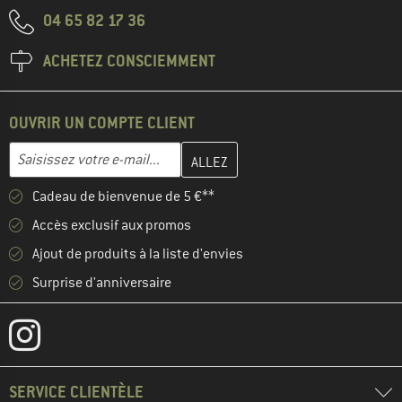
04 65 82 17 36
ACHETEZ CONSCIEMMENT
OUVRIR UN COMPTE CLIENT
Entrez votre adresse e-mail ici et créez votre compte client à la 
Adresse e-mail
Cadeau de bienvenue de 5 €**
Accès exclusif aux promos
Ajout de produits à la liste d'envies
Surprise d'anniversaire
SERVICE CLIENTÈLE