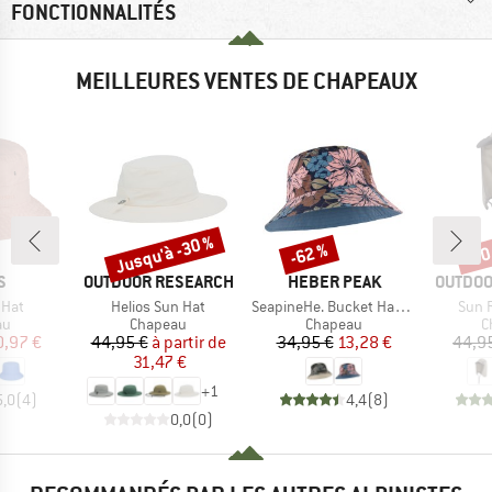
FONCTIONNALITÉS
MEILLEURES VENTES DE CHAPEAUX
Jusqu'à -30 %
-62 %
-30
Remise
Remise
Rem
UE
MARQUE
MARQUE
MARQU
S
OUTDOOR RESEARCH
HEBER PEAK
OUTDOO
Article
Article
Articl
 Hat
Helios Sun Hat
SeapineHe. Bucket Hat Reversible
Sun 
t group
Product group
Product group
P
au
Chapeau
Chapeau
C
ix
ix réduit
Prix
Prix réduit
Prix
Prix réduit
0,97 €
44,95 €
à partir de
34,95 €
13,28 €
44,9
31,47 €
+
1
5,0
(
4
)
4,4
(
8
)
0,0
(
0
)