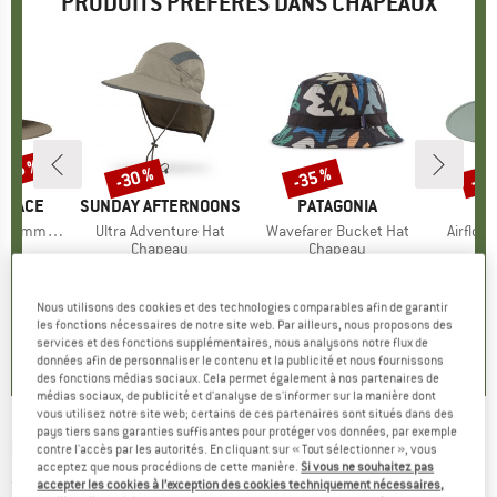
PRODUITS PRÉFÉRÉS DANS CHAPEAUX
 -35 %
-30 %
-35 %
-30
Remise
Remise
Rem
 FACE
MARQUE
SUNDAY AFTERNOONS
MARQUE
PATAGONIA
immer Hat
Article
Ultra Adventure Hat
Article
Wavefarer Bucket Hat
Article
Airflo 
t group
au
Product group
Chapeau
Product group
Chapeau
P
C
artir de
ix
ix réduit
59,95 €
Prix
Prix réduit
41,97 €
44,95 €
Prix
Prix réduit
29,22 €
84,9
 €
+
4
Nous utilisons des cookies et des technologies comparables afin de garantir
4,8
(
79
)
4,6
(
16
)
les fonctions nécessaires de notre site web. Par ailleurs, nous proposons des
services et des fonctions supplémentaires, nous analysons notre flux de
4,3
(
3
)
données afin de personnaliser le contenu et la publicité et nous fournissons
des fonctions médias sociaux. Cela permet également à nos partenaires de
médias sociaux, de publicité et d'analyse de s'informer sur la manière dont
vous utilisez notre site web; certains de ces partenaires sont situés dans des
pays tiers sans garanties suffisantes pour protéger vos données, par exemple
MAXIMO
-
Boy's Hut Dino AO Print - Chapeau
contre l'accès par les autorités. En cliquant sur « Tout sélectionner », vous
acceptez que nous procédions de cette manière.
Si vous ne souhaitez pas
(0)
accepter les cookies à l’exception des cookies techniquement nécessaires,