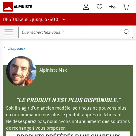
Vers le compte client
Vers 
Vers la liste d'env
Vers le com
DÉSTOCKAGE : jusqu'à -60 %
DÉSTOCKAGE : jusqu'à -60 % »
Chapeaux
Alpiniste Max
"LE PRODUIT N'EST PLUS DISPONIBLE."
Soit il s'agit d'un ancien modèle, soit nous ne pouvons plus
ou ne commanderons plus le produit auprès du fabricant.
Ne désespérez pas, nous avons naturellement des solutions
de rechange à vous proposer :