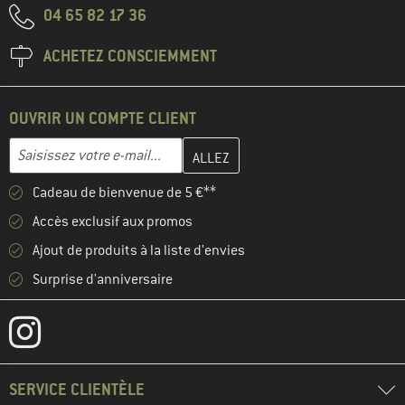
04 65 82 17 36
ACHETEZ CONSCIEMMENT
OUVRIR UN COMPTE CLIENT
Entrez votre adresse e-mail ici et créez votre compte client à la 
Adresse e-mail
Cadeau de bienvenue de 5 €**
Accès exclusif aux promos
Ajout de produits à la liste d'envies
Surprise d'anniversaire
SERVICE CLIENTÈLE