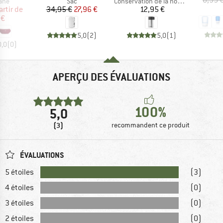
 group
Product group
Product group
ane
Sac
Conservation de la nourriture
ix
ix réduit
Prix
Prix réduit
Prix
artir de
34,95 €
27,96 €
12,95 €
 €
5,0
(
2
)
5,0
(
1
)
0,0
(
0
)
APERÇU DES ÉVALUATIONS
100%
5,0
(3)
recommandent ce produit
ÉVALUATIONS
5 étoiles
(3)
4 étoiles
(0)
3 étoiles
(0)
2 étoiles
(0)