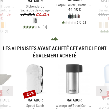
UE
MARQUE
MAR
ON
MATADOR
SEA 
Article
Flatpak Toiletry Bottle 3Pk
Article
Art
yperlight
Globerider35
Air
Prix
44,95 €
up
Product group
Produc
crofibre
Sac à dos de voyage
Serviet
ix
ix réduit
Prix
Prix réduit
artir de
334,95 €
251,21 €
14,95 
 €
1
1,0
(
1
)
4,0
(
3
)
3,7
(
3
)
LES ALPINISTES AYANT ACHETÉ CET ARTICLE ONT
ÉGALEMENT ACHETÉ
 -20 %
-20 %
-20
Remise
Rem
MA
HU
MARQUE
MARQUE
 FACE
MATADOR
MATADOR
A
G
Article
Article
ar Pack
Speed Stash
Waterproof Travel Canister
8,95 