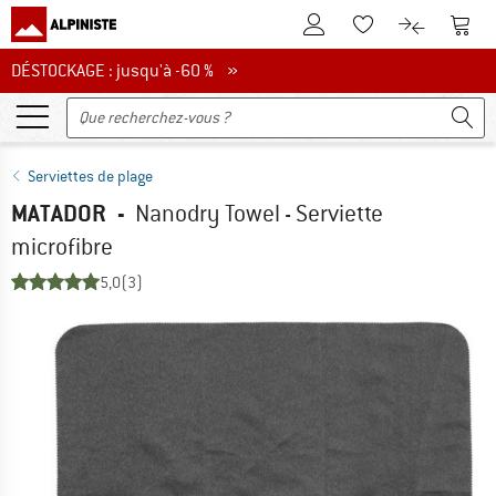
Vers le compte client
Vers 
Vers la liste d'env
Vers le com
DÉSTOCKAGE : jusqu'à -60 %
DÉSTOCKAGE : jusqu'à -60 % »
Serviettes de plage
MATADOR
-
Nanodry Towel - Serviette
microfibre
5,0
(3)