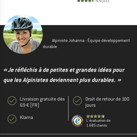
4,4
(
21
)
Alpiniste Johanna - Équipe développement
durable
« Je réfléchis à de petites et grandes idées pour
que les Alpinistes deviennent plus durables. »
Livraison gratuite dès
Droit de retour de 100
69 € (FR)
jours
Klarna
L' évaluation de
1.685 clients