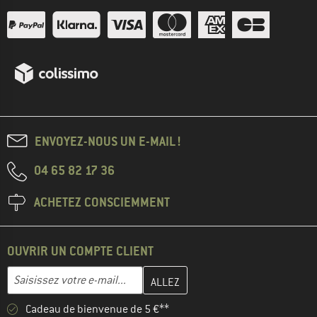
ENVOYEZ-NOUS UN E-MAIL !
04 65 82 17 36
ACHETEZ CONSCIEMMENT
OUVRIR UN COMPTE CLIENT
Entrez votre adresse e-mail ici et créez votre compte client à la 
Adresse e-mail
Cadeau de bienvenue de 5 €**