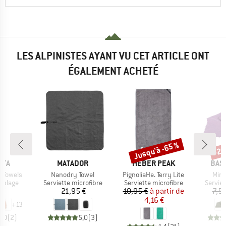
LES ALPINISTES AYANT VU CET ARTICLE ONT
ÉGALEMENT ACHETÉ
Jusqu'à -65 %
-20
Remise
Rem
E
MARQUE
MARQUE
MAR
STA
MATADOR
HEBER PEAK
BAS
Article
Article
Artic
 Towels
Nanodry Towel
PignoliaHe. Terry Lite
Mini
oup
Product group
Product group
Produc
e plage
Serviette microfibre
Serviette microfibre
Serviet
ix
Prix
Prix
Prix réduit
 €
21,95 €
10,95 €
à partir de
7,50
4,16 €
+
13
5,0
(
2
)
5,0
(
3
)