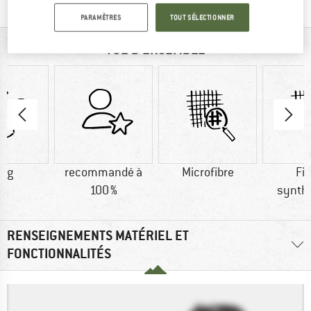
PARAMÈTRES
TOUT SÉLECTIONNER
VUE D'ENSEMBLE
0 g
recommandé à
Microfibre
Fi
100 %
synth
RENSEIGNEMENTS MATÉRIEL ET
FONCTIONNALITÉS