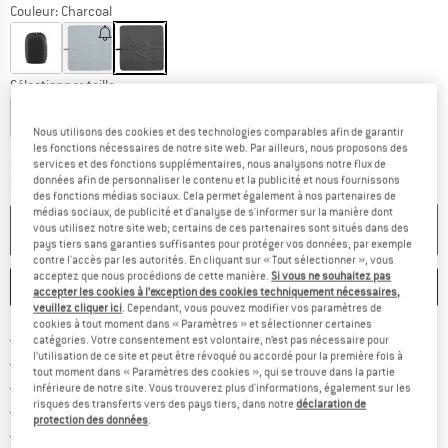
Couleur:
Charcoal
Sélectionner taille:
39 x 39 cm
132 x 60 cm
Nous utilisons des cookies et des technologies comparables afin de garantir
les fonctions nécessaires de notre site web. Par ailleurs, nous proposons des
Le lien s'ouvre dans une boîte d'inf
Délai de livraison: 3-5 jours ouvrables
services et des fonctions supplémentaires, nous analysons notre flux de
données afin de personnaliser le contenu et la publicité et nous fournissons
Quantité:
des fonctions médias sociaux. Cela permet également à nos partenaires de
médias sociaux, de publicité et d'analyse de s'informer sur la manière dont
AJOUTER AU PANIER
vous utilisez notre site web; certains de ces partenaires sont situés dans des
pays tiers sans garanties suffisantes pour protéger vos données, par exemple
contre l'accès par les autorités. En cliquant sur « Tout sélectionner », vous
acceptez que nous procédions de cette manière.
Si vous ne souhaitez pas
ENREGISTRER
COMPARER
accepter les cookies à l’exception des cookies techniquement nécessaires,
veuillez cliquer ici
. Cependant, vous pouvez modifier vos paramètres de
cookies à tout moment dans « Paramètres » et sélectionner certaines
Trouve les infos sur la livrais
Livraison gratuite dès 69 € (FR)
catégories. Votre consentement est volontaire, n’est pas nécessaire pour
l’utilisation de ce site et peut être révoqué ou accordé pour la première fois à
Trouve les informations de paiemen
Droit de retour de 100 jours
tout moment dans « Paramètres des cookies », qui se trouve dans la partie
> 4 000 000 clients satisfaits
inférieure de notre site. Vous trouverez plus d'informations, également sur les
risques des transferts vers des pays tiers, dans notre
déclaration de
Tous les articles disponibles
protection des données
.
Trouve toutes les i
Protection des acheteurs de Trusted Shops