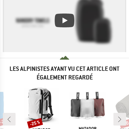
LES ALPINISTES AYANT VU CET ARTICLE ONT
ÉGALEMENT REGARDÉ
 -20 %
-25 %
-20
Remise
Rem
MARQUE
MATADOR