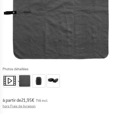
Photos détaillées
Prix:
à partir de
21,95
€
TVA incl.
Informations sur les frais de livraison. Ouvre une bo
hors Frais de livraison