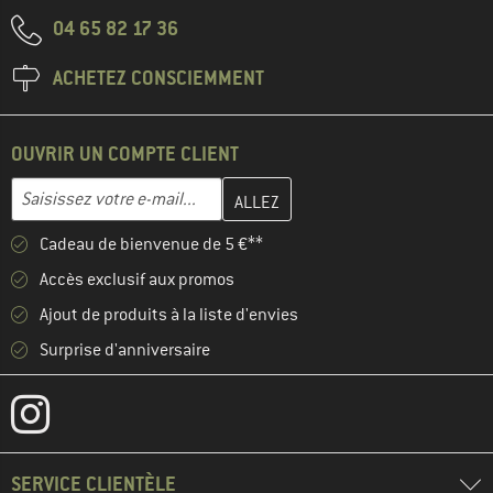
04 65 82 17 36
ACHETEZ CONSCIEMMENT
OUVRIR UN COMPTE CLIENT
Entrez votre adresse e-mail ici et créez votre compte client à la 
Adresse e-mail
Cadeau de bienvenue de 5 €**
Accès exclusif aux promos
Ajout de produits à la liste d'envies
Surprise d'anniversaire
SERVICE CLIENTÈLE