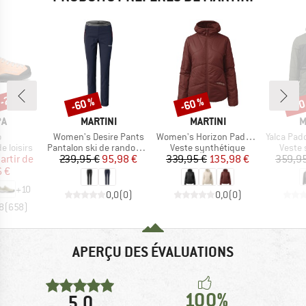
 -25 %
-60 %
-60 %
-60
Remise
Remise
Rem
UE
MARQUE
MARQUE
M
PA
MARTINI
MARTINI
M
e
Article
Article
Article
o
Women's Desire Pants
Women's Horizon Padded Jacket Primaloft
Yalca Padded
p
Product group
Product group
Produc
 loisirs
Pantalon ski de randonnée
Veste synthétique
Veste 
ix
ix réduit
Prix
Prix réduit
Prix
Prix réduit
artir de
239,95 €
95,98 €
339,95 €
135,98 €
359,95
 €
+
10
0,0
(
0
)
0,0
(
0
)
8
(
658
)
APERÇU DES ÉVALUATIONS
100%
5,0