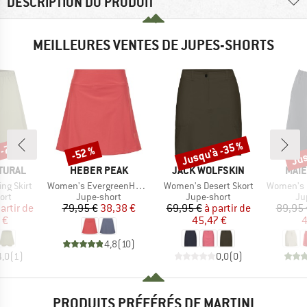
DESCRIPTION DU PRODUIT
MEILLEURES VENTES DE JUPES-SHORTS
 -70 %
Jusqu'à -35 %
Jus
-52 %
Remise
Remise
Rem
MARQUE
MARQUE
MAR
TURAL
HEBER PEAK
JACK WOLFSKIN
MAIE
Article
Article
Article
ng Skirt
Women's EvergreenHe. Skort
Women's Desert Skort
Women's Fo
 group
Product group
Product group
Pr
ort
Jupe-short
Jupe-short
Ju
ix
ix réduit
Prix
Prix réduit
Prix
Prix réduit
artir de
79,95 €
38,38 €
69,95 €
à partir de
89,95 
 €
45,47 €
4
4,8
(
10
)
4,0
(
1
)
0,0
(
0
)
PRODUITS PRÉFÉRÉS DE MARTINI