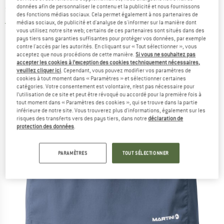
short
données afin de personnaliser le contenu et la publicité et nous fournissons
des fonctions médias sociaux. Cela permet également à nos partenaires de
médias sociaux, de publicité et d'analyse de s'informer sur la manière dont
5,0
(1)
vous utilisez notre site web; certains de ces partenaires sont situés dans des
pays tiers sans garanties suffisantes pour protéger vos données, par exemple
contre l'accès par les autorités. En cliquant sur « Tout sélectionner », vous
acceptez que nous procédions de cette manière.
Si vous ne souhaitez pas
accepter les cookies à l’exception des cookies techniquement nécessaires,
veuillez cliquer ici
. Cependant, vous pouvez modifier vos paramètres de
cookies à tout moment dans « Paramètres » et sélectionner certaines
catégories. Votre consentement est volontaire, n’est pas nécessaire pour
l’utilisation de ce site et peut être révoqué ou accordé pour la première fois à
tout moment dans « Paramètres des cookies », qui se trouve dans la partie
inférieure de notre site. Vous trouverez plus d'informations, également sur les
risques des transferts vers des pays tiers, dans notre
déclaration de
protection des données
.
PARAMÈTRES
TOUT SÉLECTIONNER