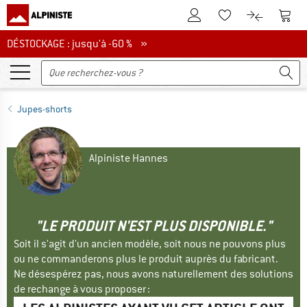
Vers le compte client
Vers 
Vers la liste d'env
Vers le com
DÉSTOCKAGE : jusqu'à -60 %
DÉSTOCKAGE : jusqu'à -60 % »
Jupes-shorts
Alpiniste Hannes
"LE PRODUIT N'EST PLUS DISPONIBLE."
Soit il s'agit d'un ancien modèle, soit nous ne pouvons plus
ou ne commanderons plus le produit auprès du fabricant.
Ne désespérez pas, nous avons naturellement des solutions
de rechange à vous proposer :