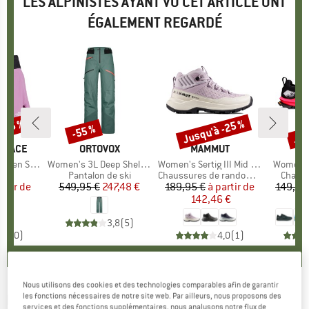
LES ALPINISTES AYANT VU CET ARTICLE ONT
ÉGALEMENT REGARDÉ
 -35 %
Jusqu'à -25 %
Jus
-55 %
Remise
Remise
Rem
 FACE
MARQUE
ORTOVOX
MARQUE
MAMMUT
en Skort
Article
Women's 3L Deep Shell Pants
Article
Women's Sertig III Mid GTX
Article
Women's
uct group
Product group
Pantalon de ski
Product group
Chaussures de randonnée
Produc
Chauss
artir de
ix
ix réduit
549,95 €
Prix
Prix réduit
247,48 €
189,95 €
à partir de
Prix
Prix réduit
149,95
 €
142,46 €
1
3,8
(
5
)
0,0
(
0
)
4,0
(
1
)
Nous utilisons des cookies et des technologies comparables afin de garantir
MARTINI
-
les fonctions nécessaires de notre site web. Par ailleurs, nous proposons des
Women's Alpmate Skirt - Jupe-
services et des fonctions supplémentaires, nous analysons notre flux de