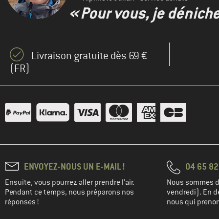
« Pour vous, je dénich
(1)
Mamalila
(8)
Mammut
(1)
Mini A Ture
Livraison gratuite dès 69 €
(1)
Montura
(FR)
(6)
Mountain Equipment
(2)
Ortovox
(8)
Patagonia
(1)
Peak Performance
(1)
Picture
(1)
Regatta
ENVOYEZ-NOUS UN E-MAIL !
04 65 82
(4)
Reima
Ensuite, vous pourrez aller prendre l'air.
Nous sommes di
(7)
Schöffel
Pendant ce temps, nous préparons nos
vendredi). En de
(1)
Stoic
réponses !
nous qui prenons
(7)
The North Face