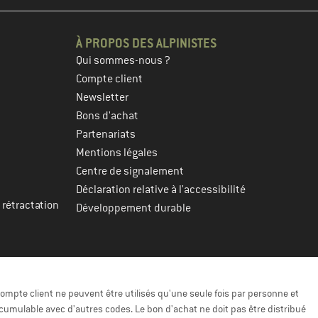
À PROPOS DES ALPINISTES
Qui sommes-nous ?
Compte client
Newsletter
Bons d'achat
Partenariats
Mentions légales
Centre de signalement
Déclaration relative à l'accessibilité
 rétractation
Développement durable
ompte client ne peuvent être utilisés qu'une seule fois par personne et
cumulable avec d'autres codes. Le bon d'achat ne doit pas être distribué