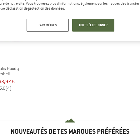
eure de notre site. Vous trouverez plus d'informations, également sur les risques des transfe
otre
déclaration de protection des données
.
PARAMÈTRES
TOUT SÉLECTIONNER
B
alis Hoody
tshell
83,97 €
5,0
(4)
NOUVEAUTÉS DE TES MARQUES PRÉFÉRÉES