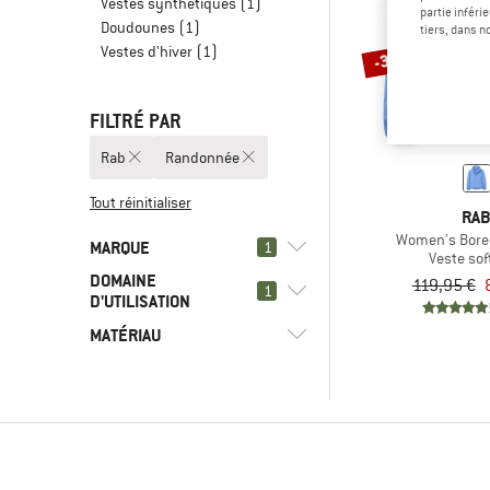
Vestes synthétiques
(1)
partie inféri
Doudounes
(1)
tiers, dans n
Vestes d'hiver
(1)
-30 %
FILTRÉ PAR
Rab
Randonnée
Tout réinitialiser
RA
Women's Bore
MARQUE
1
Veste sof
DOMAINE
119,95 €
1
D'UTILISATION
MATÉRIAU
(0)
Randonnée
(2)
Alpinisme
(1)
Rab
(1)
Fibres synthétiques
(2)
adidas Terrex
(1)
Softshell
(4)
Arc'teryx
(1)
Berghaus