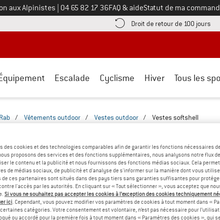
Appelez-nous au
on aux Alpinistes
|
04 65 82 17 36
FAQ & aide
Statut de ma command
e les informations de paiement ici ! Ouvre une boîte d'information
Tro
Droit de retour de 100 jours
Équipement
Escalade
Cyclisme
Hiver
Tous les spo
Rab
/
Vêtements outdoor
/
Vestes outdoor
/
Vestes softshell
FTSHELL RAB - RANDONNÉE
(1)
s des cookies et des technologies comparables afin de garantir les fonctions nécessaires de
, nous proposons des services et des fonctions supplémentaires, nous analysons notre flux d
ser le contenu et la publicité et nous fournissons des fonctions médias sociaux. Cela perme
es de médias sociaux, de publicité et d'analyse de s'informer sur la manière dont vous utilise
s de ces partenaires sont situés dans des pays tiers sans garanties suffisantes pour protég
ontre l'accès par les autorités. En cliquant sur « Tout sélectionner », vous acceptez que no
e.
Si vous ne souhaitez pas accepter les cookies à l’exception des cookies techniquement n
er ici
. Cependant, vous pouvez modifier vos paramètres de cookies à tout moment dans « Pa
certaines catégories. Votre consentement est volontaire, n’est pas nécessaire pour l’utilisati
oqué ou accordé pour la première fois à tout moment dans « Paramètres des cookies », qui se