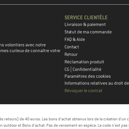
SERVICE CLIENTÈLE
Livraison & paiement
prochaine étape
Statut de ma commande
FAQ & Aide
s volontiers avec notre
Contact
mmes curieux de connaître votre
Retour
Réclamation produit
|
CG
Confidentialité
Paramètres des cookies
Informations relatives au droit de
Révoquer le contrat
 retours) de 40 euros. Les bons d'achat obtenus lors de la création d'un c
n outdoor et Bons d'achat. Pas de versement en espèce. Le code n'est pas 