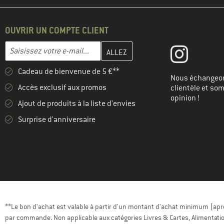
(11)
Trollkids
(13)
Vaude
OUVRIR UN COMPTE CLIENT
(2)
Whistler
Entrez votre adresse e-mail ici et créez votre compte client à la 
Adresse e-mail
(2)
ZIG ZAG
Cadeau de bienvenue de 5 €**
Nous échangeon
Accès exclusif aux promos
clientèle et so
opinion !
Ajout de produits à la liste d'envies
Surprise d'anniversaire
**Le bon d'achat est valable à partir d'un montant d'achat minimum (après
par commande. Non applicable aux catégories Livres & Cartes, Alimentatio