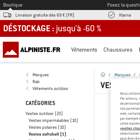
Vers le
Boutique
Posez la questi
Trouv
Livraison gratuite dès 69 € (FR)
Klarna
DÉSTOCKAGE : jusqu'à -60 %
Vêtements
Chaussures
Page d'accueil
Marques
/
Marques
/
Rab
VESTES SO
Vêtements outdoor
Nous utilison
Par ailleurs
CATÉGORIES
de personnali
nos partenair
Vestes outdoor
(23)
web; certain
par exemple c
Vestes imperméables
(10)
cette manièr
Vestes polaires
(10)
veuillez cliqu
Vestes softshell
(1)
sélectionner 
peut être rév