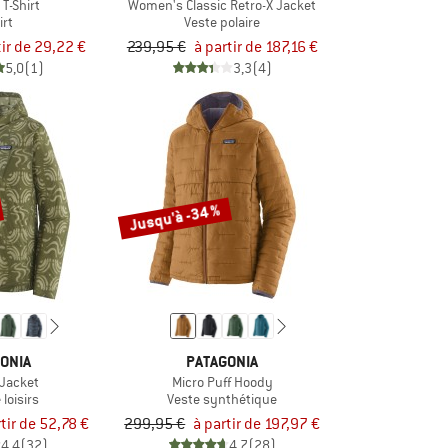
 T-Shirt
Women's Classic Retro-X Jacket
irt
Veste polaire
tir de 29,22 €
239,95 €
à partir de 187,16 €
5,0
(1)
3,3
(4)
Jusqu'à -34 %
ONIA
PATAGONIA
 Jacket
Micro Puff Hoody
 loisirs
Veste synthétique
tir de 52,78 €
299,95 €
à partir de 197,97 €
4,4
(32)
4,7
(28)