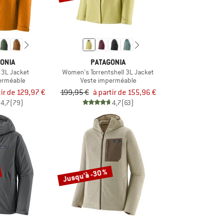
ONIA
PATAGONIA
l 3L Jacket
Women's Torrentshell 3L Jacket
erméable
Veste imperméable
tir de 129,97 €
199,95 €
à partir de 155,96 €
4,7
(79)
4,7
(63)
Jusqu'à -30 %