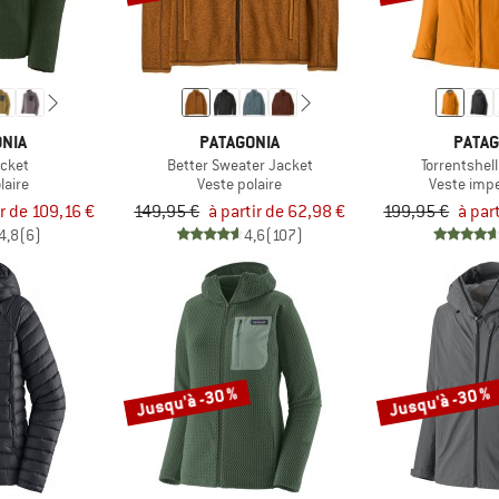
NIA
PATAGONIA
PATAG
acket
Better Sweater Jacket
Torrentshel
laire
Veste polaire
Veste imp
ir de 109,16 €
149,95 €
à partir de 62,98 €
199,95 €
à par
4,8
(6)
4,6
(107)
Jusqu'à -30 %
Jusqu'à -30 %