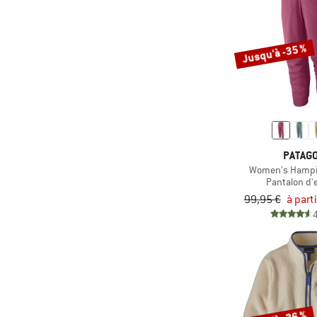
(8)
Chevalier
(138)
Chillaz
(47)
Chillouts
Jusqu'à -35 %
(54)
CHPO
(31)
Ciele Athletics
(291)
CMP
(2)
Coghlans
PATAGO
(15)
Colmar Active
Women's Hampi
Pantalon d'
(93)
Color Kids
99,95 €
à part
(240)
Columbia
(71)
Compressport
(31)
Cotopaxi
(125)
Craft
(63)
Craghoppers