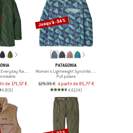
Jusqu'à -34 %
ONIA
PATAGONIA
Everyday Rain Jacket
Women's Lightweight Synchilla Snap-T Fleece Pullover
erméable
Pull polaire
tir de 171,57 €
129,95 €
à partir de 85,77 €
4,8
(6)
4,6
(24)