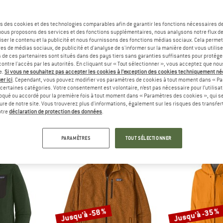
Jusqu'à -30 %
Jusqu'à -30 %
s des cookies et des technologies comparables afin de garantir les fonctions nécessaires de
, nous proposons des services et des fonctions supplémentaires, nous analysons notre flux d
ser le contenu et la publicité et nous fournissons des fonctions médias sociaux. Cela perme
es de médias sociaux, de publicité et d'analyse de s'informer sur la manière dont vous utilise
s de ces partenaires sont situés dans des pays tiers sans garanties suffisantes pour protég
ontre l'accès par les autorités. En cliquant sur « Tout sélectionner », vous acceptez que no
e.
Si vous ne souhaitez pas accepter les cookies à l’exception des cookies techniquement n
er ici
. Cependant, vous pouvez modifier vos paramètres de cookies à tout moment dans « Pa
certaines catégories. Votre consentement est volontaire, n’est pas nécessaire pour l’utilisati
oqué ou accordé pour la première fois à tout moment dans « Paramètres des cookies », qui se
NIA
PATAGONIA
PATAG
eure de notre site. Vous trouverez plus d'informations, également sur les risques des transfe
cker Hat
Better Sweater Vest
Women's Nano
otre
déclaration de protection des données
.
tte
Polaire sans manches
Veste syn
 €
119,95 €
à partir de 83,97 €
229,95 €
à par
PARAMÈTRES
TOUT SÉLECTIONNER
4,8
(44)
4,8
(40)
Jusqu'à -58 %
Jusqu'à -35 %