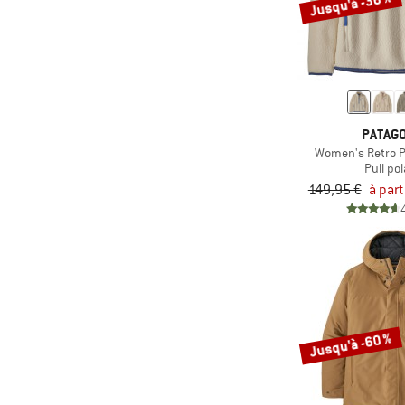
Jusqu'à -36 %
(25)
Daehlie
(2)
Dakine
(10)
Dale of Norway
(93)
DEDICATED
(3)
Deerhunter
PATAGO
(14)
Descente
Women's Retro P
Pull pol
(112)
Devold
149,95 €
à part
(117)
Didriksons
(16)
dirtlej
(37)
disana
(249)
Dynafit
(114)
E9
Jusqu'à -60 %
(58)
Ecoalf
(31)
Edelrid