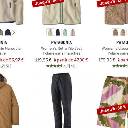
Jusqu'à -60 %
Jusqu'à -22 %
NIA
PATAGONIA
PATAG
ile Marsupial
Women's Retro Pile Vest
Women's Classi
aire
Polaire sans manches
Polaire sa
ir de 95,97 €
119,95 €
à partir de 47,98 €
179,95 €
à par
4,7
(51)
4,7
(46)
Jusqu'à -30 %