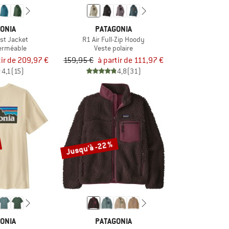
ONIA
PATAGONIA
est Jacket
R1 Air Full-Zip Hoody
erméable
Veste polaire
tir de 209,97 €
159,95 €
à partir de 111,97 €
4,1
(15)
4,8
(31)
Jusqu'à -22 %
ONIA
PATAGONIA