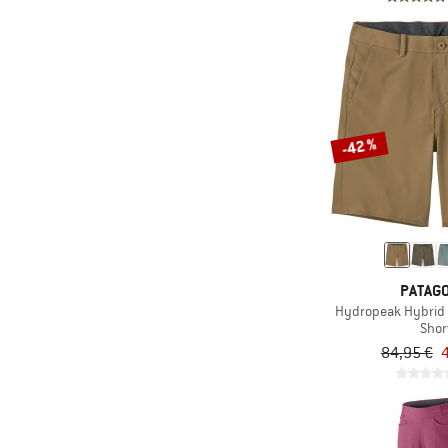
(89)
Black Diamond
(66)
Bliz
(50)
Bogner Fire+Ice
(44)
Bollé
(6)
Bongusta
-42 %
(7)
boochen
(65)
Brixton
(120)
Buff
(5)
C.A.M.P.
PATAGO
(32)
CAFÉ DU CYCLISTE
Hydropeak Hybrid 
(52)
Carhartt
Shor
84,95 €
4
(131)
Castelli
(39)
CEP
(22)
Chaskee