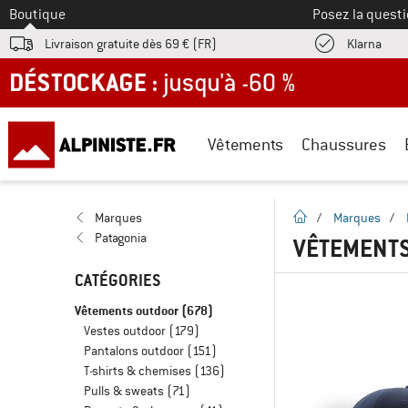
Vers le
Boutique
Posez la questi
Trouv
Livraison gratuite dès 69 € (FR)
Klarna
DÉSTOCKAGE : jusqu'à -60 %
Vêtements
Chaussures
Page d'accueil
Marques
/
Marques
/
Patagonia
VÊTEMENTS
CATÉGORIES
Vêtements outdoor
(678)
Vestes outdoor
(179)
Pantalons outdoor
(151)
T-shirts & chemises
(136)
Pulls & sweats
(71)