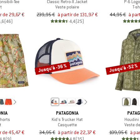
nsibili-Tee
Classic Retro-X Jacket
P-6 Logo
rt
Veste polaire
T-sh
ir de 29,67 €
239,95 €
à partir de 131,97 €
44,95 €
à par
4,6
(46)
4,4
(25)
Jusqu'à -36 %
Jusqu'à -52 %
NIA
PATAGONIA
PATAG
Shorts
Kid's Trucker Hat
Houdini
t
Casquette
Veste de
ir de 45,47 €
34,95 €
à partir de 22,37 €
109,95 €
à par
4,8
(9)
4,8
(35)