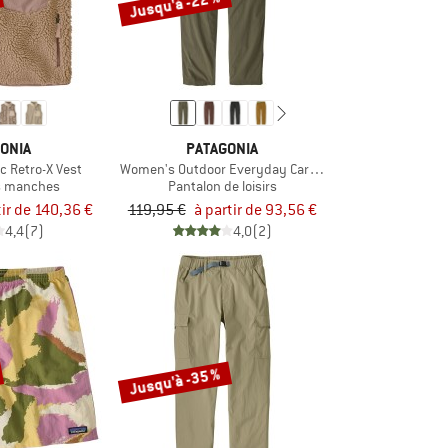
Jusqu'à -22 %
ONIA
PATAGONIA
c Retro-X Vest
Women's Outdoor Everyday Cargo Pants
ns manches
Pantalon de loisirs
tir de 140,36 €
119,95 €
à partir de 93,56 €
4,4
(7)
4,0
(2)
Jusqu'à -35 %