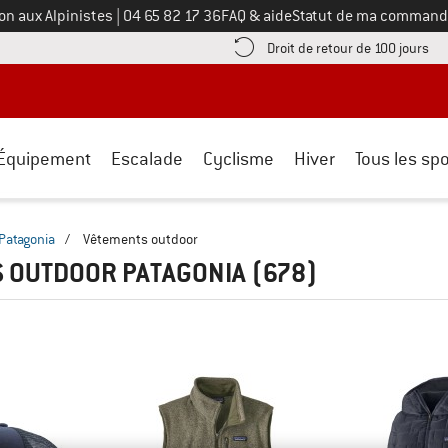
Appelez-nous au
on aux Alpinistes
|
04 65 82 17 36
FAQ & aide
Statut de ma command
e les informations de paiement ici ! Ouvre une boîte d'information
Tro
Droit de retour de 100 jours
Équipement
Escalade
Cyclisme
Hiver
Tous les spo
Patagonia
/
Vêtements outdoor
 OUTDOOR PATAGONIA
(678)