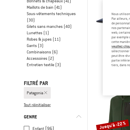
Bonnets & chapeaux
(41)
Maillots de bain
(41)
Sous-vêtements techniques
Nous utilison
Par ailleurs
(30)
de personnali
Gilets sans manches
(40)
nos partenair
Lunettes
(1)
web; certain
par exemple c
Robes & jupes
(11)
cette manièr
Gants
(3)
veuillez cliqu
sélectionner 
Combinaisons
(6)
peut être rév
PATAGO
Accessoires
(2)
partie inféri
P-6 Logo Tru
Entretien textile
(3)
tiers, dans n
Casque
39,95
FILTRÉ PAR
Patagonia
Tout réinitialiser
GENRE
Jusqu'à -22 %
(96)
Enfant