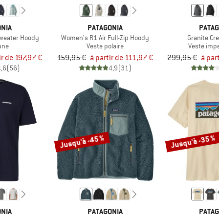
NIA
PATAGONIA
PATAG
weater Hoody
Women's R1 Air Full-Zip Hoody
Granite Cr
une
Veste polaire
Veste imp
ir de 197,97 €
159,95 €
à partir de 111,97 €
299,95 €
à par
4,6
(56)
4,9
(31)
Jusqu'à -45 %
Jusqu'à -35 %
NIA
PATAGONIA
PATAG