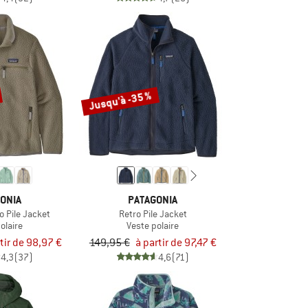
Jusqu'à -35 %
ONIA
PATAGONIA
 Pile Jacket
Retro Pile Jacket
olaire
Veste polaire
tir de 98,97 €
149,95 €
à partir de 97,47 €
4,3
(37)
4,6
(71)