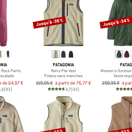
Jusqu'à -36 %
Jusqu'à -34 %
NIA
PATAGONIA
PATAG
 Rock Pants
Retro Pile Vest
Women's Outdoor 
escalade
Polaire sans manches
Veste imp
ir de 64,97 €
119,95 €
à partir de 76,77 €
259,95 €
à par
4,6
(93)
4,7
(43)