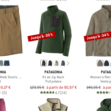
Jusqu'à -30 %
Jusqu'à -34 %
NIA
PATAGONIA
PATAG
Walk Shorts 18''
R1 Air Zip Neck
Women's Retro
t
Pull polaire
Veste p
9,27 €
129,95 €
à partir de 90,97 €
149,95 €
à par
(0)
4,7
(24)