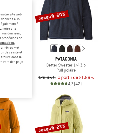
Jusqu'à -60 %
 notre site web.
e données afin
t également à
z notre site
er vos données,
us procédions de
écessaires,
ramètres » et
on de ce site et
 trouve dans la
ONIA
PATAGONIA
rts vers des pays
 Puff Hoody
Better Sweater 1/4 Zip
thétique
Pull polaire
tir de 160,97 €
129,95 €
à partir de 51,98 €
4,8
(33)
4,7
(47)
Jusqu'à -22 %