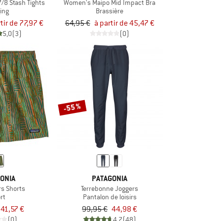
/8 Stash Tights
Women's Maipo Mid Impact Bra
ing
Brassière
tir de 77,97 €
64,95 €
à partir de 45,47 €
5,0
(3)
(0)
-55 %
ONIA
PATAGONIA
s Shorts
Terrebonne Joggers
rt
Pantalon de loisirs
41,57 €
99,95 €
44,98 €
(0)
4,7
(48)