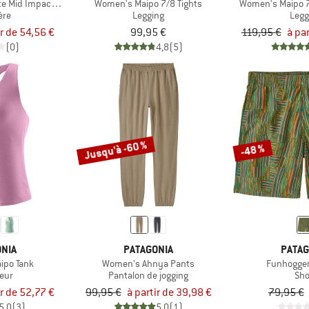
e Mid Impact Adjustable Bra
Women's Maipo 7/8 Tights
Women's Maipo 7
ère
Legging
Legg
ir de 54,56 €
99,95 €
119,95 €
à par
(0)
4,8
(5)
Jusqu'à -60 %
-48 %
NIA
PATAGONIA
PATAG
ipo Tank
Women's Ahnya Pants
Funhogger
eur
Pantalon de jogging
Sho
ir de 52,77 €
99,95 €
à partir de 39,98 €
79,95 €
5,0
(3)
5,0
(1)