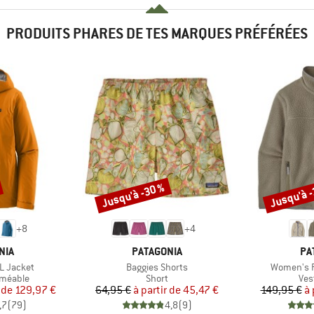
PRODUITS PHARES DE TES MARQUES PRÉFÉRÉES
Jusqu'à -30 %
Jusqu'à 
Remise
Remise
+
8
+
4
E
MARQUE
MA
NIA
PATAGONIA
PA
Article
Article
3L Jacket
Baggies Shorts
Women's R
up
Product group
Pro
rméable
Short
Ves
ix
ix réduit
Prix
Prix réduit
 de
129,97 €
64,95 €
à partir de
45,47 €
149,95 €
à 
,7
(
79
)
4,8
(
9
)