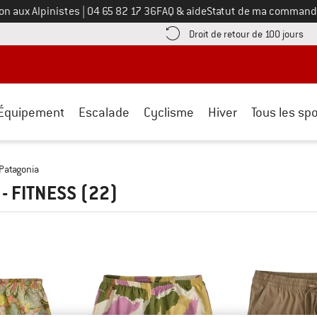
Appelez-nous au
on aux Alpinistes
|
04 65 82 17 36
FAQ & aide
Statut de ma command
e les informations de paiement ici ! Ouvre une boîte d'information
Tro
Droit de retour de 100 jours
Équipement
Escalade
Cyclisme
Hiver
Tous les spo
Patagonia
- FITNESS
(22)