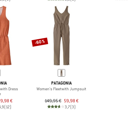
-60 %
NIA
PATAGONIA
with Dress
Women's Fleetwith Jumpsuit
e
9,98 €
149,95 €
59,98 €
4,9
(12)
3,7
(3)