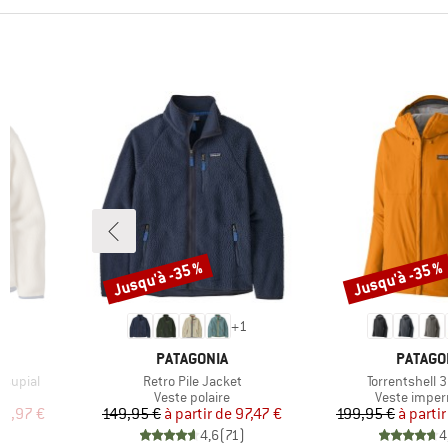
Jusqu'à -35 %
Jusqu'à -35 %
Remise
Remise
1
+
1
MARQUE
MARQU
PATAGONIA
PATAGO
Article
Article
rsupial
Retro Pile Jacket
Torrentshell 
p
Product group
Product gro
Veste polaire
Veste impe
duit
Prix
Prix réduit
Pr
Pr
5,97 €
149,95 €
à partir de
97,47 €
199,95 €
à partir
)
4,6
(
71
)
4