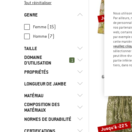
Tout réinitialiser
Jusqu'à -30 %
Nous utilison
GENRE
Par ailleurs
de personnali
(15)
Femme
nos partenair
web; certain
(7)
Homme
par exemple c
cette manièr
veuillez cliqu
TAILLE
sélectionner 
peut être rév
DOMAINE
PATAGO
1
partie inféri
D'UTILISATION
XS
S
M
L
XL
Baggies 
tiers, dans n
Shor
PROPRIÉTÉS
(22)
Fitness
XXL
64,95 €
à part
(63)
Alpinisme
LONGUEUR DE JAMBE
(6)
Sans PFC/PFAS
(4)
Bloc
(19)
Stretch
MATÉRIAU
(1)
Midi
(7)
Camping
COMPOSITION DES
(8)
Court
(1)
Coton
MATÉRIAUX
(15)
Course sur route
(1)
7/8
(21)
Fibres synthétiques
NORMES DE DURABILITÉ
(28)
(7)
Cyclisme
Matériau mixte
(5)
Long
Jusqu'à -22 %
(2)
(3)
Downhill
Matériau pur
CERTIFICATIONS
(1)
Matériaux