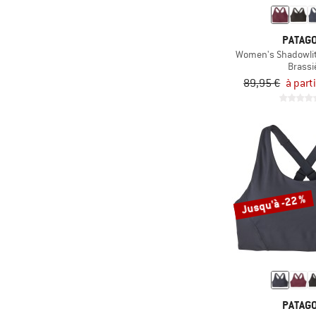
Randonnée en
(4)
raquettes
PATAGO
(19)
Running
Women's Shadowlit
Brassi
(36)
Ski
89,95 €
à part
(2)
Ski de fond
(26)
Ski de randonnée
(10)
Snowboard
(34)
Sports aquatiques
(49)
Sports d'hiver
Jusqu'à -22 %
(16)
Trail running
(122)
Trekking
(193)
Voyages
(25)
VTT
(3)
Yoga
PATAGO