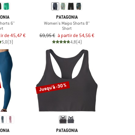
ONIA
PATAGONIA
Shorts 6''
Women's Maipo Shorts 8''
rt
Short
tir de 45,47 €
69,95 €
à partir de 54,56 €
5,0
(3)
4,8
(4)
Jusqu'à -30 %
ONIA
PATAGONIA