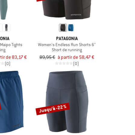
ONIA
PATAGONIA
Maipo Tights
Women's Endless Run Shorts 6''
ing
Short de running
tir de 83,17 €
89,95 €
à partir de 58,47 €
(0)
(0)
Jusqu'à -22 %