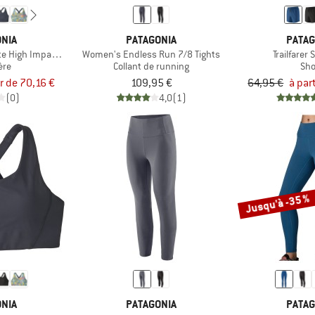
NIA
PATAGONIA
PATAG
e High Impact Adjustable Bra
Women's Endless Run 7/8 Tights
Trailfarer 
ère
Collant de running
Sho
ir de 70,16 €
109,95 €
64,95 €
à par
(0)
4,0
(1)
Jusqu'à -35 %
NIA
PATAGONIA
PATAG