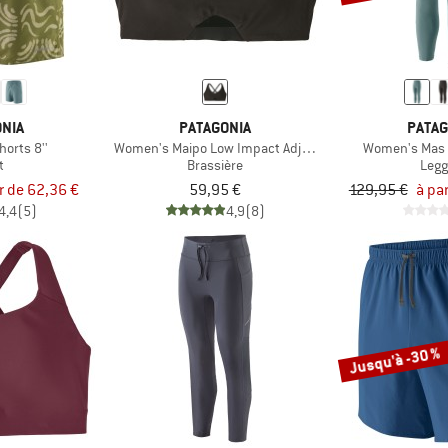
NIA
PATAGONIA
PATAG
Shorts 8''
Women's Maipo Low Impact Adjustable Bra
Women's Mas 
t
Brassière
Legg
ir de 62,36 €
59,95 €
129,95 €
à par
4,4
(5)
4,9
(8)
Jusqu'à -30 %