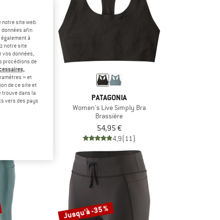
 notre site web.
e données afin
t également à
z notre site
er vos données,
us procédions de
écessaires,
ramètres » et
on de ce site et
 trouve dans la
ONIA
PATAGONIA
rts vers des pays
ley Shorts
Women's Live Simply Bra
Brassière
70,16 €
54,95 €
5,0
(2)
4,9
(11)
Jusqu'à -35 %