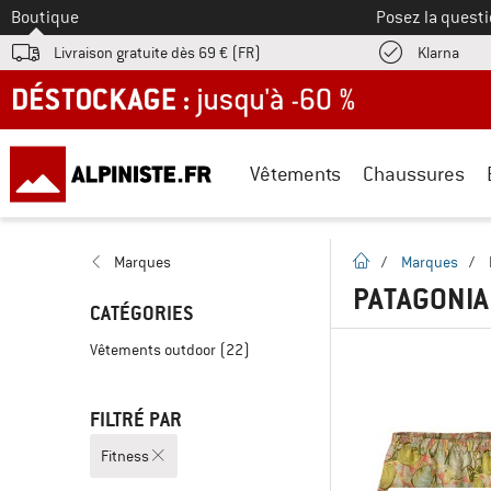
Vers le
Boutique
Posez la questi
Trouv
Livraison gratuite dès 69 € (FR)
Klarna
DÉSTOCKAGE : jusqu'à -60 %
Vêtements
Chaussures
Page d'accueil
Marques
/
Marques
/
PATAGONIA 
CATÉGORIES
Vêtements outdoor
(22)
FILTRÉ PAR
Fitness