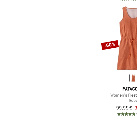
-60 %
PATAGO
Women's Fleet
Rob
99,95 €
3