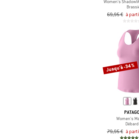
Women's Shadowlit
Brassi
69,95 €
à part
Jusqu'à -34 %
PATAGO
Women's Ma
Débard
79,95 €
à part