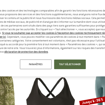
Jusqu'à -30 %
s des cookies et des technologies comparables afin de garantir les fonctions nécessaires de
-22 %
, nous proposons des services et des fonctions supplémentaires, nous analysons notre flux d
ser le contenu et la publicité et nous fournissons des fonctions médias sociaux. Cela perme
es de médias sociaux, de publicité et d'analyse de s'informer sur la manière dont vous utilise
s de ces partenaires sont situés dans des pays tiers sans garanties suffisantes pour protég
ontre l'accès par les autorités. En cliquant sur « Tout sélectionner », vous acceptez que no
e.
Si vous ne souhaitez pas accepter les cookies à l’exception des cookies techniquement n
er ici
. Cependant, vous pouvez modifier vos paramètres de cookies à tout moment dans « Pa
certaines catégories. Votre consentement est volontaire, n’est pas nécessaire pour l’utilisati
oqué ou accordé pour la première fois à tout moment dans « Paramètres des cookies », qui se
NIA
PATAGONIA
PATAG
eure de notre site. Vous trouverez plus d'informations, également sur les risques des transfe
Shorts
Baggies Longs
Nomader Vol
otre
déclaration de protection des données
.
t
Short
ir de 45,47 €
64,95 €
à partir de 45,47 €
89,95 €
PARAMÈTRES
TOUT SÉLECTIONNER
4,8
(9)
5,0
(6)
Jusqu'à -36 %