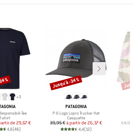
-34 %
Jusqu'à -34 %
Jusq
Remise
Remi
+
3
RQUE
MARQUE
TAGONIA
PATAGONIA
Article
Responsibili-Tee
P-6 Logo Lopro Trucker Hat
Product group
Product group
T-shirt
Casquette
Prix
Prix réduit
Prix
Prix réduit
partir de
29,67 €
39,95 €
à partir de
26,37 €
64,95
4,6
(
46
)
4,4
(
12
)