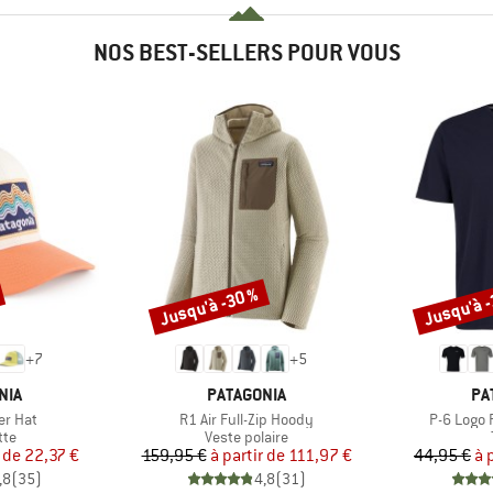
NOS BEST-SELLERS POUR VOUS
Jusqu'à -30 %
Jusqu'à 
Remise
Remise
+
7
+
5
E
MARQUE
MA
NIA
PATAGONIA
PA
Article
Article
er Hat
R1 Air Full-Zip Hoody
P-6 Logo 
 group
Product group
tte
Veste polaire
ix
ix réduit
Prix
Prix réduit
r de
22,37 €
159,95 €
à partir de
111,97 €
44,95 €
à 
,8
(
35
)
4,8
(
31
)