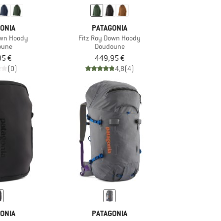
ONIA
PATAGONIA
own Hoody
Fitz Roy Down Hoody
oune
Doudoune
95 €
449,95 €
(0)
4,8
(4)
ONIA
PATAGONIA