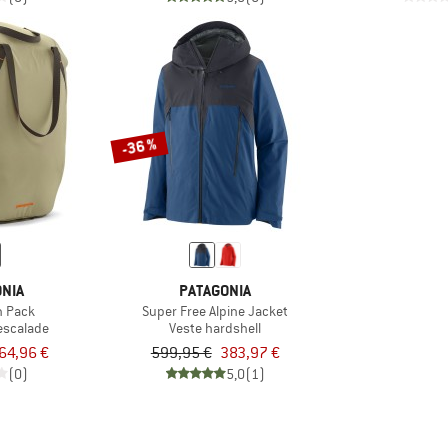
-36 %
NIA
PATAGONIA
h Pack
Super Free Alpine Jacket
'escalade
Veste hardshell
64,96 €
599,95 €
383,97 €
(0)
5,0
(1)