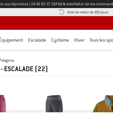
Appelez-nous au
on aux Alpinistes
|
04 65 82 17 36
FAQ & aide
Statut de ma command
e les informations de paiement ici ! Ouvre une boîte d'information
Tro
Droit de retour de 100 jours
Équipement
Escalade
Cyclisme
Hiver
Tous les spo
Patagonia
 - ESCALADE
(22)