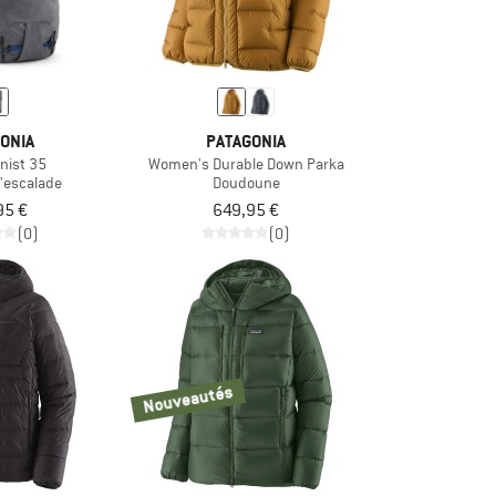
ONIA
PATAGONIA
nist 35
Women's Durable Down Parka
d'escalade
Doudoune
95 €
649,95 €
(0)
(0)
Nouveautés