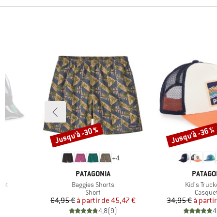
Jusqu'à -30 %
Jusqu'à -36 %
Remise
Remise
+
4
MARQUE
MARQU
PATAGONIA
PATAGO
Article
Article
Hat
Baggies Shorts
Kid's Truck
up
Product group
Product
Short
Casque
duit
Prix
Prix réduit
Pr
Pr
€
64,95 €
à partir de
45,47 €
34,95 €
à parti
)
4,8
(
9
)
4