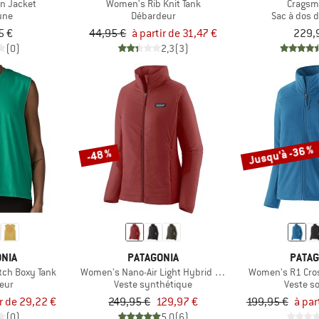
wn Jacket
Women's Rib Knit Tank
Cragsm
une
Débardeur
Sac à dos 
5 €
44,95 €
à partir de 31,47 €
229,
(0)
2,3
(3)
Jusqu'à -36 %
-48 %
NIA
PATAGONIA
PATAG
tch Boxy Tank
Women's Nano-Air Light Hybrid Jacket
Women's R1 Cros
eur
Veste synthétique
Veste so
ir de 29,22 €
249,95 €
129,97 €
199,95 €
à par
(0)
5,0
(6)