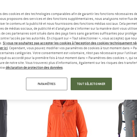
Jusqu'à -22 %
Jusqu'à -22 %
s des cookies et des technologies comparables afin de garantir les fonctions nécessaires de
, nous proposons des services et des fonctions supplémentaires, nous analysons notre flux d
ser le contenu et la publicité et nous fournissons des fonctions médias sociaux. Cela perme
es de médias sociaux, de publicité et d'analyse de s'informer sur la manière dont vous utilise
s de ces partenaires sont situés dans des pays tiers sans garanties suffisantes pour protég
ontre l'accès par les autorités. En cliquant sur « Tout sélectionner », vous acceptez que no
e.
Si vous ne souhaitez pas accepter les cookies à l’exception des cookies techniquement n
er ici
. Cependant, vous pouvez modifier vos paramètres de cookies à tout moment dans « Pa
certaines catégories. Votre consentement est volontaire, n’est pas nécessaire pour l’utilisati
oqué ou accordé pour la première fois à tout moment dans « Paramètres des cookies », qui se
NIA
PATAGONIA
PATAG
eure de notre site. Vous trouverez plus d'informations, également sur les risques des transfe
 Rock Pants
Women's Caliza Rock Pants
Women's Sync
otre
déclaration de protection des données
.
escalade
Pantalon de bloc
Veste p
ir de 64,97 €
99,95 €
à partir de 85,76 €
139,95 €
à par
PARAMÈTRES
TOUT SÉLECTIONNER
4,6
(93)
4,9
(59)