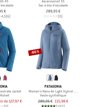
ith 45
Ascensionist 55
d'escalade
Sac à dos d'escalade
95 €
289,95 €
4,5
(6)
(0)
-60 %
ONIA
PATAGONIA
sstrata Jacket
Women's Nano-Air Light Hybrid Hoody
ftshell
Veste synthétique
tir de 127,97 €
289,95 €
115,98 €
(0)
5,0
(2)