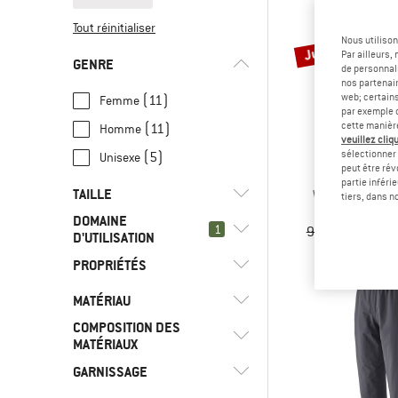
Tout réinitialiser
Jusqu'à -35 %
Nous utilison
Par ailleurs
GENRE
de personnali
nos partenair
web; certain
(11)
Femme
par exemple c
cette manièr
(11)
Homme
veuillez cliqu
sélectionner 
(5)
Unisexe
peut être rév
PATAGO
partie inféri
TAILLE
Women's Hampi
tiers, dans n
Pantalon d'
DOMAINE
1
99,95 €
à part
D'UTILISATION
XS
S
M
L
XL
PROPRIÉTÉS
(22)
Escalade
XXL
(62)
Alpinisme
MATÉRIAU
(2)
Baudrier amovible
(4)
Bloc
COMPOSITION DES
(7)
Capuche
(1)
Chanvre
MATÉRIAUX
(7)
Camping
(7)
Coupe-vent
(3)
Coton
GARNISSAGE
(3)
Matériau mixte
(15)
Course sur route
(9)
Isolant
Fibre de cellulose