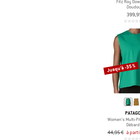
Fitz Roy Do
(3)
Doudo
Yoga
399,9
Jusqu'à -35 %
PATAGO
Women's Multi-Pi
Débard
44,95 €
à part