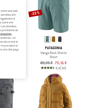
 notre site web.
-22 %
e données afin
t également à
z notre site
er vos données,
us procédions de
écessaires,
ramètres » et
on de ce site et
 trouve dans la
ONIA
PATAGONIA
rts vers des pays
h Marsupial
Venga Rock Shorts
olaire
Short
tir de 109,16 €
89,95 €
70,16 €
5,0
(3)
4,4
(14)