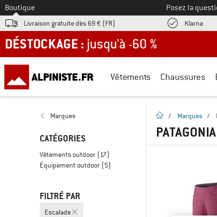
Vers le
Boutique
Posez la questi
Trouv
Livraison gratuite dès 69 € (FR)
Klarna
DÉSTOCKAGE : jusqu'à -60 %
Vêtements
Chaussures
Page d'accueil
Marques
/
Marques
/
PATAGONIA
CATÉGORIES
Vêtements outdoor
(17)
Équipement outdoor
(5)
FILTRÉ PAR
Escalade