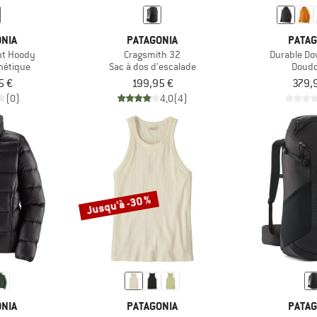
NIA
PATAGONIA
PATAG
ght Hoody
Cragsmith 32
Durable D
hétique
Sac à dos d'escalade
Doud
5 €
199,95 €
379,
(0)
4,0
(4)
Jusqu'à -30 %
NIA
PATAGONIA
PATAG