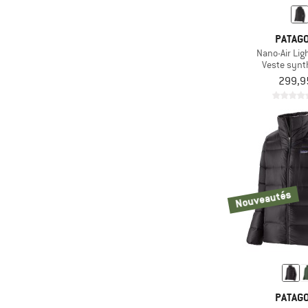
Randonnée en
(42)
montagne
PATAGO
Randonnée en
Nano-Air Li
(4)
raquettes
Veste synt
299,9
(19)
Running
(37)
Ski
(2)
Ski de fond
(28)
Ski de randonnée
(10)
Snowboard
(35)
Sports aquatiques
Nouveautés
(51)
Sports d'hiver
(16)
Trail running
(123)
Trekking
(194)
Voyages
PATAGO
(25)
VTT