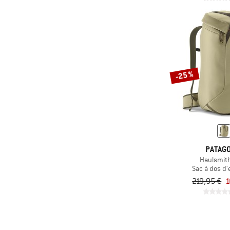
-25 %
PATAGO
Haulsmit
Sac à dos d
219,95 €
1