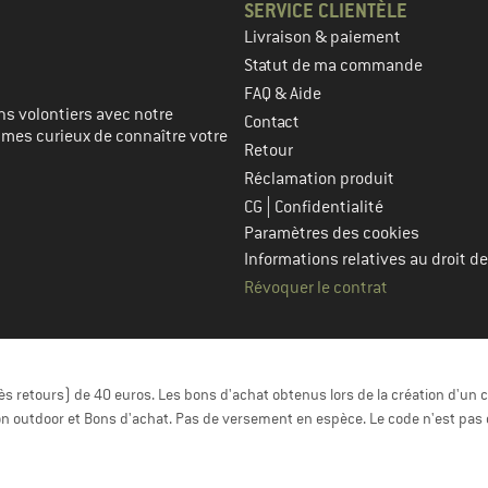
SERVICE CLIENTÈLE
Livraison & paiement
prochaine étape
Statut de ma commande
FAQ & Aide
s volontiers avec notre
Contact
mmes curieux de connaître votre
Retour
Réclamation produit
|
CG
Confidentialité
Paramètres des cookies
Informations relatives au droit de
Révoquer le contrat
 retours) de 40 euros. Les bons d'achat obtenus lors de la création d'un c
n outdoor et Bons d'achat. Pas de versement en espèce. Le code n'est pas 