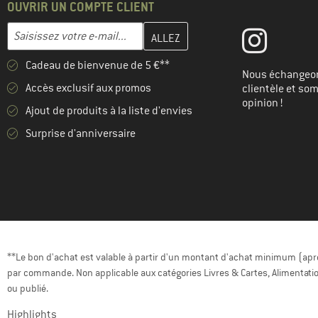
OUVRIR UN COMPTE CLIENT
Entrez votre adresse e-mail ici et créez votre compte client à la 
Adresse e-mail
Cadeau de bienvenue de 5 €**
Nous échangeon
Accès exclusif aux promos
clientèle et so
opinion !
Ajout de produits à la liste d'envies
Surprise d'anniversaire
**Le bon d'achat est valable à partir d'un montant d'achat minimum (après
par commande. Non applicable aux catégories Livres & Cartes, Alimentatio
ou publié.
Highlights