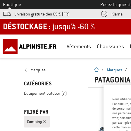
Vers le
Boutique
Posez la questi
Trouv
Livraison gratuite dès 69 € (FR)
Klarna
DÉSTOCKAGE : jusqu'à -60 %
Vêtements
Chaussures
Page d'accueil
Marques
/
Marques
/
PATAGONIA
CATÉGORIES
Équipement outdoor
(7)
Nous utilison
Par ailleurs
de personnali
FILTRÉ PAR
nos partenair
web; certain
Camping
par exemple c
cette manièr