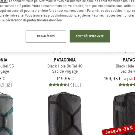
er ici
. Cependant, vous pouvez modifier vos paramètres de cookies à tout moment dans « Pa
certaines catégories. Votre consentement est volontaire, n’est pas nécessaire pour l’utilisati
oqué ou accordé pour la première fois à tout moment dans « Paramètres des cookies », qui se
Jusqu'à -10 %
eure de notre site. Vous trouverez plus d'informations, également sur les risques des transfe
otre
déclaration de protection des données
.
PARAMÈTRES
TOUT SÉLECTIONNER
NIA
PATAGONIA
PATAG
uffel 55
Black Hole Duffel 40
Black Hole
oyage
Sac de voyage
Sac de 
5 €
149,95 €
199,95 €
à par
4,9
(12)
4,9
(11)
Jusqu'à -35 %