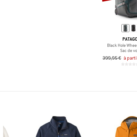
(21)
Exercice physique
avec remises
(4)
Expédition
(22)
Fitness
(13)
Freeride
PATAGO
(352)
Loisirs
Black Hole Wheel
(34)
Natation
Sac de v
399,95 €
à part
(296)
Quotidien
(380)
Randonnée
(22)
Randonnée alpine
Randonnée en
(42)
montagne
Randonnée en
(4)
raquettes
(19)
Running
(36)
Ski