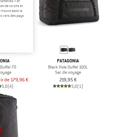
ramètres » et
on de ce site et
 trouve dans la
rts vers des pays
ONIA
PATAGONIA
 Duffel 70
Black Hole Duffel 100L
voyage
Sac de voyage
tir de 179,96 €
219,95 €
5,0
(4)
5,0
(1)