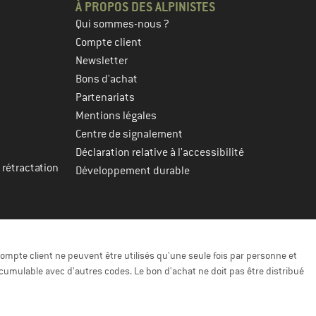
À PROPOS DES ALPINISTES
Qui sommes-nous ?
Compte client
Newsletter
Bons d'achat
Partenariats
Mentions légales
Centre de signalement
Déclaration relative à l'accessibilité
 rétractation
Développement durable
ompte client ne peuvent être utilisés qu'une seule fois par personne et
cumulable avec d'autres codes. Le bon d'achat ne doit pas être distribué