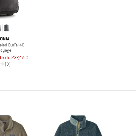
ONIA
eled Duffel 40
voyage
tir de 227,47 €
(0)