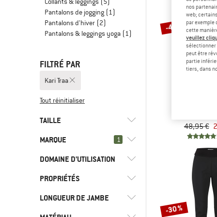
Collants & leggings
(5)
nos partenair
Pantalons de jogging
(1)
web; certain
Pantalons d'hiver
(2)
par exemple c
-45 %
cette manièr
Pantalons & leggings yoga
(1)
veuillez cliqu
sélectionner 
peut être rév
partie inféri
FILTRÉ PAR
tiers, dans n
Kari Traa
KARI T
Tout réinitialiser
Women's Nora 
Leggi
TAILLE
48,95 €
2
MARQUE
1
XS
S
M
L
XL
DOMAINE D'UTILISATION
PROPRIÉTÉS
(5)
Course sur route
(8)
Exercice physique
(13)
Kari Traa
LONGUEUR DE JAMBE
(2)
Isolant
-30 %
(8)
Fitness
(20)
2117 of Sweden
(2)
Protection anti-UV