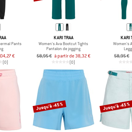
RAA
KARI TRAA
KARI 
hermal Pants
Women's Ava Bootcut Tights
Women's A
ng
Pantalon de jogging
Legg
04,27 €
58,95 €
à partir de 38,32 €
58,95 €
(0)
(0)
Jusqu'à -45 %
Jusqu'à -45 %