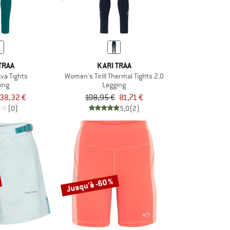
TRAA
KARI TRAA
va Tights
Women's Tirill Thermal Tights 2.0
ing
Legging
38,32 €
108,95 €
81,71 €
(0)
5,0
(2)
Jusqu'à -60 %