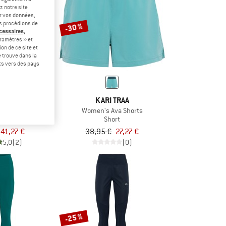
z notre site
er vos données,
us procédions de
-30 %
écessaires,
ramètres » et
on de ce site et
 trouve dans la
rts vers des pays
TRAA
KARI TRAA
raining Shorts
Women's Ava Shorts
rt
Short
41,27 €
38,95 €
27,27 €
5,0
(2)
(0)
-25 %