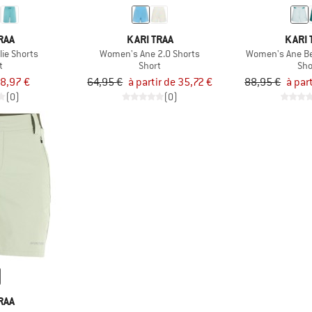
RAA
KARI TRAA
KARI 
ie Shorts
Women's Ane 2.0 Shorts
Women's Ane B
t
Short
Sho
8,97 €
64,95 €
à partir de 35,72 €
88,95 €
à par
(0)
(0)
RAA