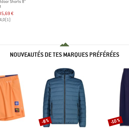
door Shorts 8''
t
35,69 €
4,0
(1)
NOUVEAUTÉS DE TES MARQUES PRÉFÉRÉES
-10 %
Remise
Remise
-8 %