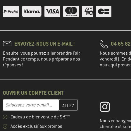
(27)
Endura
(33)
ENDURANCE
(15)
Engel
(3)
Evoc
ENVOYEZ-NOUS UN E-MAIL !
04 65 82
(2)
Filson
(11)
Ensuite, vous pourrez aller prendre l'air.
Nous sommes di
Finkid
Pendant ce temps, nous préparons nos
vendredi). En de
(78)
Fjällräven
réponses !
nous qui prenons
(21)
FOX Racing
(5)
Goldbergh
(54)
Gonso
OUVRIR UN COMPTE CLIENT
(2)
GOSOAKY
Entrez votre adresse e-mail ici et créez votre compte client à la 
Adresse e-mail
(9)
GripGrab
Cadeau de bienvenue de 5 €**
(26)
Haglöfs
Nous échangeon
Accès exclusif aux promos
clientèle et so
(10)
Halo