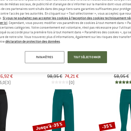
es de médias sociaux, de publicité et d'analyse de s'informer sur la manière dont vous utilise
s de ces partenaires sont situés dans des pays tiers sans garanties suffisantes pour protég
ontre l'accès par les autorités. En cliquant sur « Tout sélectionner », vous acceptez que no
-25 %
-30 %
e.
Si vous ne souhaitez pas accepter les cookies à l’exception des cookies techniquement n
er ici
. Cependant, vous pouvez modifier vos paramètres de cookies à tout moment dans « Pa
certaines catégories. Votre consentement est volontaire, n’est pas nécessaire pour l’utilisati
oqué ou accordé pour la première fois à tout moment dans « Paramètres des cookies », qui se
eure de notre site. Vous trouverez plus d'informations, également sur les risques des transfe
otre
déclaration de protection des données
.
RAA
KARI TRAA
KARI 
PARAMÈTRES
TOUT SÉLECTIONNER
2.0 Tights
Women's Anelie Tights
Women's Mija T
ng
Pantalon de trekking
Sho
6,92 €
98,95 €
74,21 €
58,95 €
5,0
(3)
(0)
Jusqu'à -35 %
-35 %