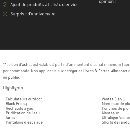
opinion !
Ajout de produits à la liste d'envies
(45)
Heber Peak
Surprise d'anniversaire
(20)
Helly Hansen
(8)
Hey Honey
(19)
HOKA
(1)
Holden
(10)
Horsefeathers
(17)
Houdini
**Le bon d'achat est valable à partir d'un montant d'achat minimum (après
par commande. Non applicable aux catégories Livres & Cartes, Alimentatio
(4)
Hurley
ou publié.
(13)
Icebreaker
Highlights
(1)
INASKA
(15)
Calculateurs outdoor
Vestes 3 en 1
Iriedaily
Black Friday
Manteaux de plu
(8)
Rechauds à gas
Ponchos de plui
Isbjörn
Purification de l'eau
Manteaux
(29)
Tarps
Ultraléger Veste
Jack Wolfskin
Pantalons d'escalade
Shorts de rand
(20)
Jeanne Baret