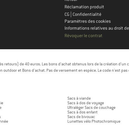
Réclamation produit
|
CG
Confidentialité
Paramètres des cookies
Informations relatives au droit de
Révoquer le contrat
 retours) de 40 euros. Les bons d'achat obtenus lors de la création d'un c
n outdoor et Bons d'achat. Pas de versement en espèce. Le code n'est pas 
Sacs à viande
ie
Sacs à dos de voyage
e
Ultraléger Sacs de couchage
Sacs à dos enfant
s
Sacs de bivouac
onnée
Lunettes vélo Photochromique