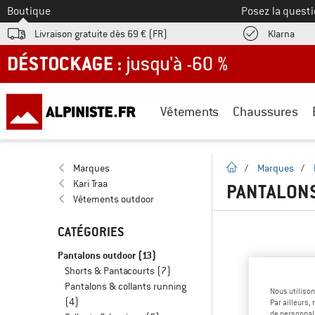
Vers le
Boutique
Posez la questi
Trouv
Livraison gratuite dès 69 € (FR)
Klarna
DÉSTOCKAGE : jusqu'à -60 %
Vêtements
Chaussures
Page d'accueil
Marques
/
Marques
/
Kari Traa
PANTALONS
Vêtements outdoor
CATÉGORIES
Pantalons outdoor
(13)
Shorts & Pantacourts
(7)
Pantalons & collants running
Nous utilison
(4)
Par ailleurs
de personnali