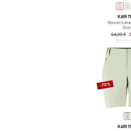
(31)
ATHLECIA
(3)
Barts
KARI T
Women's Anel
(2)
Bauerfeind Sports
Shor
(23)
64,95 €
3
Bergans
(6)
Berghaus
(15)
Billabong
(16)
Bioracer
(28)
Black Diamond
(9)
Bogner Fire+Ice
-70 %
(1)
Bongusta
(16)
Brixton
(9)
CAFÉ DU CYCLISTE
(7)
Carhartt
KARI T
(31)
Castelli