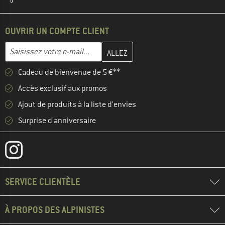
OUVRIR UN COMPTE CLIENT
Entrez votre adresse e-mail ici et créez votre compte client à la 
Adresse e-mail
Cadeau de bienvenue de 5 €**
Accès exclusif aux promos
Ajout de produits à la liste d'envies
Surprise d'anniversaire
SERVICE CLIENTÈLE
À PROPOS DES ALPINISTES