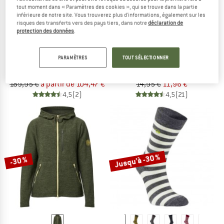
tout moment dans « Paramètres des cookies », qui se trouve dans la partie
inférieure de notre site. Vous trouverez plus d'informations, également sur les
risques des transferts vers des pays tiers, dans notre
déclaration de
protection des données
.
IVANHOE OF SWEDEN
IVANHOE OF SWEDEN
PARAMÈTRES
TOUT SÉLECTIONNER
Women's Tuva Jaquard
Wool Sock Low
Veste en laine
Chaussettes en laine mérinos
189,95 €
à partir de 104,47 €
14,95 €
11,96 €
4,5
(2)
4,5
(21)
Jusqu'à -30 %
-30 %