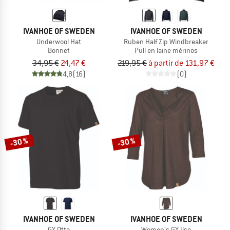
IVANHOE OF SWEDEN
IVANHOE OF SWEDEN
Underwool Hat
Ruben Half Zip Windbreaker
Bonnet
Pull en laine mérinos
34,95 €
24,47 €
219,95 €
à partir de 131,97 €
4,8
(16)
(0)
-30 %
-30 %
IVANHOE OF SWEDEN
IVANHOE OF SWEDEN
GY Otto
Women's GY Ilse