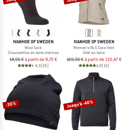
IVANHOE OF SWEDEN
IVANHOE OF SWEDEN
Wool Sock
Women's NLS Coco Vest
Chaussettes en laine mérinos
Gilet en laine
14,95 €
à partir de 9,72 €
169,95 €
à partir de 110,47 €
4,3
(26)
4,9
(13)
Jusqu'à -40 %
-30 %