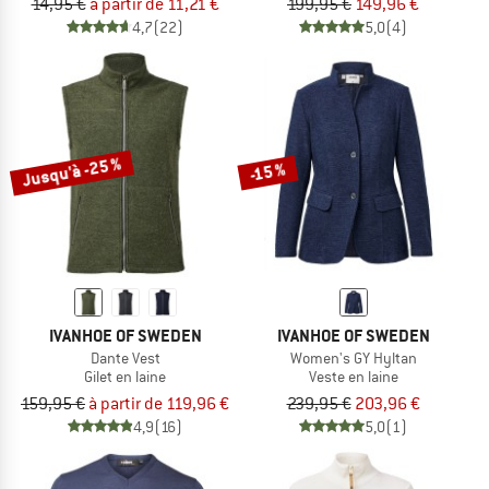
14,95 €
à partir de 11,21 €
199,95 €
149,96 €
4,7
(22)
5,0
(4)
Jusqu'à -25 %
-15 %
IVANHOE OF SWEDEN
IVANHOE OF SWEDEN
Dante Vest
Women's GY Hyltan
Gilet en laine
Veste en laine
159,95 €
à partir de 119,96 €
239,95 €
203,96 €
4,9
(16)
5,0
(1)