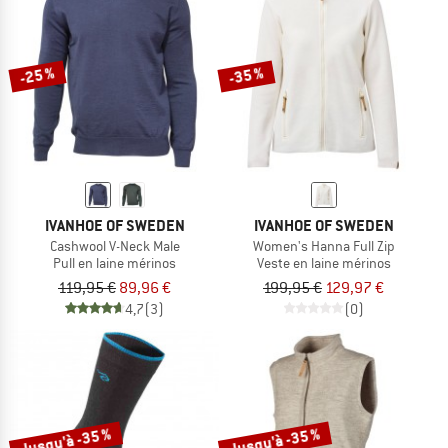
-25 %
-35 %
IVANHOE OF SWEDEN
IVANHOE OF SWEDEN
Cashwool V-Neck Male
Women's Hanna Full Zip
Pull en laine mérinos
Veste en laine mérinos
119,95 €
89,96 €
199,95 €
129,97 €
4,7
(3)
(0)
Jusqu'à -35 %
Jusqu'à -35 %