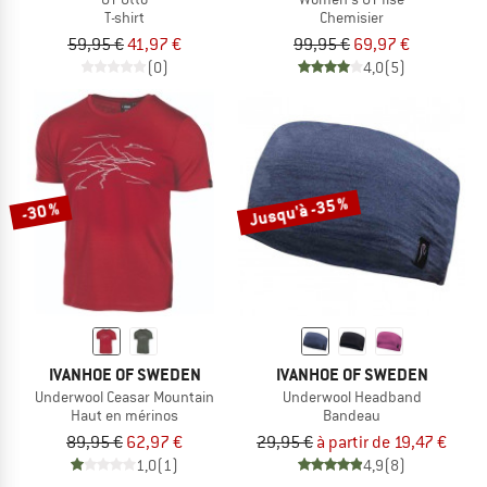
T-shirt
Chemisier
59,95 €
41,97 €
99,95 €
69,97 €
(0)
4,0
(5)
Jusqu'à -35 %
-30 %
IVANHOE OF SWEDEN
IVANHOE OF SWEDEN
Underwool Ceasar Mountain
Underwool Headband
Haut en mérinos
Bandeau
89,95 €
62,97 €
29,95 €
à partir de 19,47 €
1,0
(1)
4,9
(8)