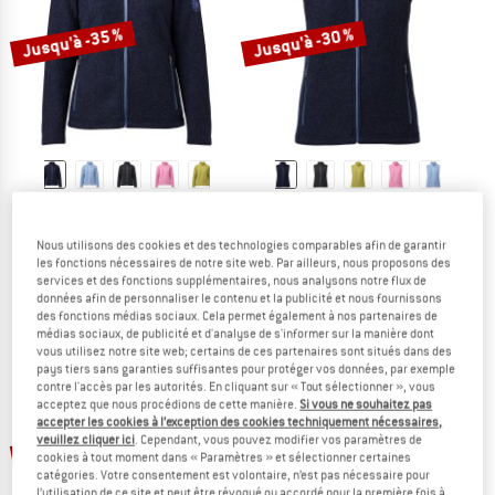
Jusqu'à -35 %
Jusqu'à -30 %
IVANHOE OF SWEDEN
IVANHOE OF SWEDEN
Women's Beata Full Zip
Women's Beata Vest
Nous utilisons des cookies et des technologies comparables afin de garantir
Veste en laine
Gilet en laine
les fonctions nécessaires de notre site web. Par ailleurs, nous proposons des
189,95 €
à partir de 123,47 €
159,95 €
à partir de 111,97 €
services et des fonctions supplémentaires, nous analysons notre flux de
4,9
(27)
4,9
(27)
données afin de personnaliser le contenu et la publicité et nous fournissons
des fonctions médias sociaux. Cela permet également à nos partenaires de
médias sociaux, de publicité et d'analyse de s'informer sur la manière dont
vous utilisez notre site web; certains de ces partenaires sont situés dans des
pays tiers sans garanties suffisantes pour protéger vos données, par exemple
contre l'accès par les autorités. En cliquant sur « Tout sélectionner », vous
acceptez que nous procédions de cette manière.
Si vous ne souhaitez pas
accepter les cookies à l’exception des cookies techniquement nécessaires,
Jusqu'à -45 %
-20 %
veuillez cliquer ici
. Cependant, vous pouvez modifier vos paramètres de
cookies à tout moment dans « Paramètres » et sélectionner certaines
catégories. Votre consentement est volontaire, n’est pas nécessaire pour
l’utilisation de ce site et peut être révoqué ou accordé pour la première fois à