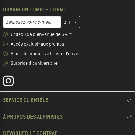
OUVRIR UN COMPTE CLIENT
Entrez votre adresse e-mail ici et créez votre compte client à la 
Adresse e-mail
Cadeau de bienvenue de 5 €**
Accès exclusif aux promos
Ajout de produits à la liste d'envies
Surprise d'anniversaire
SERVICE CLIENTÈLE
À PROPOS DES ALPINISTES
RÉVOQUER LE CONTRAT