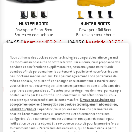
HUNTER BOOTS
HUNTER BOOTS
Downpour Short Boot
Downpour Tall Boot
Bottes en caoutchouc
Bottes en caoutchouc
124,95 €
à partir de 106,21 €
134,95 €
à partir de 105,26 €
5,0
(1)
(0)
Nous utilisons des cookies et des technologies comparables afin de garantir
les fonctions nécessaires de notre site web. Par ailleurs, nous proposons des
services et des fonctions supplémentaires, nous analysons notre flux de
données afin de personnaliser le contenu et la publicité et nous fournissons
des fonctions médias sociaux. Cela permet également à nos partenaires de
médias sociaux, de publicité et d'analyse de s'informer sur la manière dont
Jusqu'à -22 %
Jusqu'à -18 %
vous utilisez notre site web; certains de ces partenaires sont situés dans des
pays tiers sans garanties suffisantes pour protéger vos données, par exemple
contre l'accès par les autorités. En cliquant sur « Tout sélectionner », vous
acceptez que nous procédions de cette manière.
Si vous ne souhaitez pas
accepter les cookies à l’exception des cookies techniquement nécessaires,
veuillez cliquer ici
. Cependant, vous pouvez modifier vos paramètres de
cookies à tout moment dans « Paramètres » et sélectionner certaines
catégories. Votre consentement est volontaire, n’est pas nécessaire pour
l’utilisation de ce site et peut être révoqué ou accordé pour la première fois à
tout moment dans « Paramètres des cookies », qui se trouve dans la partie
HUNTER BOOTS
HUNTER BOOTS