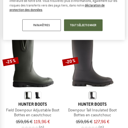
inférieure de notre site. Vous trouverez plus d'informations, également sur les
Downpour Chelsea
Original Tall
risques des transferts vers des pays tiers, dans notre
déclaration de
Bottes en caoutchouc
Bottes en caoutchouc
protection des données
.
119,95 €
à partir de 98,36 €
159,95 €
à partir de 124,76 €
(0)
5,0
(1)
PARAMÈTRES
TOUT SÉLECTIONNER
-25 %
-20 %
HUNTER BOOTS
HUNTER BOOTS
Field Downpour Adjustable Boot
Downpour Tall Insulated Boot
Bottes en caoutchouc
Bottes en caoutchouc
159,95 €
119,96 €
159,95 €
127,96 €
(0)
(0)