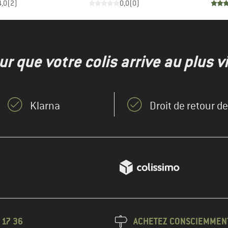
4,0
(
2
)
0,0
(
0
)
r que votre colis arrive au plus vi
Klarna
Droit de retour d
 17 36
ACHETEZ CONSCIEMMEN