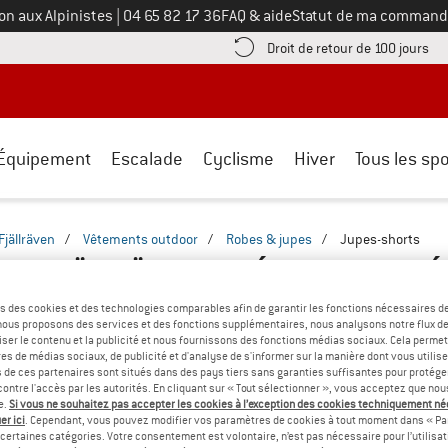
Appelez-nous au
on aux Alpinistes
|
04 65 82 17 36
FAQ & aide
Statut de ma command
e les informations de paiement ici ! Ouvre une boîte d'information
Tro
Droit de retour de 100 jours
Équipement
Escalade
Cyclisme
Hiver
Tous les spo
Fjällräven
/
Vêtements outdoor
/
Robes & jupes
/
Jupes-shorts
RTS FJÄLLRÄVEN - MATÉRIAUX RECYCLÉ
s des cookies et des technologies comparables afin de garantir les fonctions nécessaires de
, nous proposons des services et des fonctions supplémentaires, nous analysons notre flux d
ser le contenu et la publicité et nous fournissons des fonctions médias sociaux. Cela perme
es de médias sociaux, de publicité et d'analyse de s'informer sur la manière dont vous utilise
s de ces partenaires sont situés dans des pays tiers sans garanties suffisantes pour protég
ontre l'accès par les autorités. En cliquant sur « Tout sélectionner », vous acceptez que no
e.
Si vous ne souhaitez pas accepter les cookies à l’exception des cookies techniquement n
er ici
. Cependant, vous pouvez modifier vos paramètres de cookies à tout moment dans « Pa
certaines catégories. Votre consentement est volontaire, n’est pas nécessaire pour l’utilisati