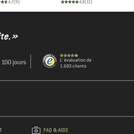
4,7
(
9
)
4,8
(
13
)
te. »
L' évaluation de
e 100 jours
1.683 clients
T
FAQ & AIDE