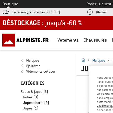
Vers le
Boutique
Posez la questi
Trouv
Livraison gratuite dès 69 € (FR)
Klarna
DÉSTOCKAGE : jusqu'à -60 %
Vêtements
Chaussures
Page d'accueil
Marques
/
Marques
/
Fjällräven
JUPES-SHO
Vêtements outdoor
Nous utilison
Par ailleurs
CATÉGORIES
de personnali
nos partenair
Robes & jupes
(6)
web; certain
Robes
(3)
par exemple c
Jupes-shorts
(2)
cette manièr
veuillez cliqu
Jupes
(1)
sélectionner 