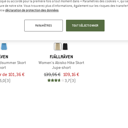
oqué ou accordé pour la première fois à tout moment dans « Paramètres des cookies », qui se
eure de notre site. Vous trouverez plus d'informations, également sur les risques des transfe
otre
déclaration de protection des données
.
-22 %
PARAMÈTRES
TOUT SÉLECTIONNER
ÄVEN
FJÄLLRÄVEN
idsummer Skort
Women's Abisko Hike Skort
hort
Jupe-short
ir de 101,36 €
139,95 €
109,16 €
5,0
(3)
3,7
(3)