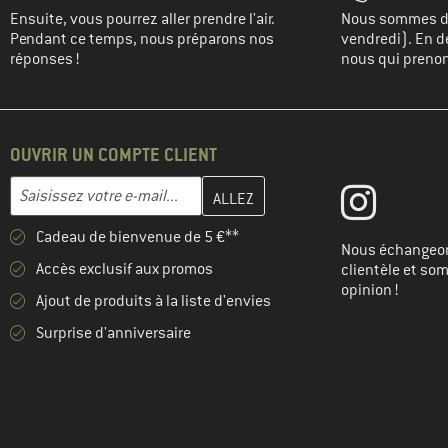
Ensuite, vous pourrez aller prendre l'air.
Nous sommes di
Pendant ce temps, nous préparons nos
vendredi). En de
réponses !
nous qui prenons
OUVRIR UN COMPTE CLIENT
Entrez votre adresse e-mail ici et créez votre compte client à la 
Adresse e-mail
Cadeau de bienvenue de 5 €**
Nous échangeon
Accès exclusif aux promos
clientèle et so
opinion !
Ajout de produits à la liste d'envies
Surprise d'anniversaire