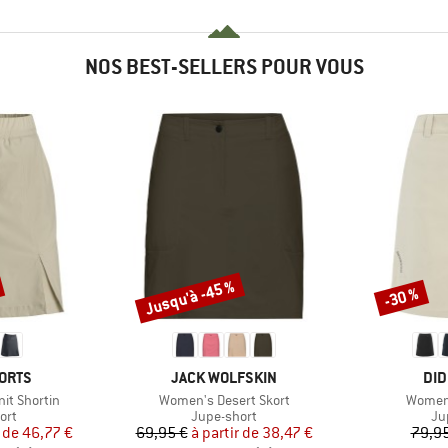
NOS BEST-SELLERS POUR VOUS
Jusqu'à -45 %
-30 %
Remise
Remise
MARQUE
MA
ORTS
JACK WOLFSKIN
DID
Article
Article
it Shortin
Women's Desert Skort
Women'
 group
Product group
Pr
ort
Jupe-short
Ju
ix
ix réduit
Prix
Prix réduit
 de
46,77 €
69,95 €
à partir de
38,47 €
79,95