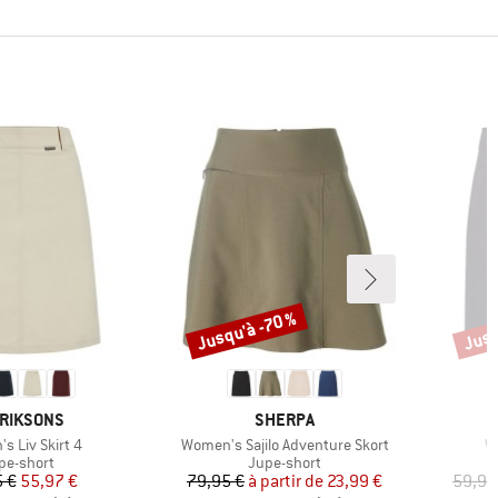
Jusqu'à -70 %
Jusq
Remise
Remi
RQUE
MARQUE
RIKSONS
SHERPA
Article
Ar
s Liv Skirt 4
Women's Sajilo Adventure Skort
Wo
oduct group
Product group
pe-short
Jupe-short
Prix
Prix réduit
Prix
Prix réduit
 €
55,97 €
79,95 €
à partir de
23,99 €
59,95