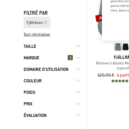
peut être rév
partie inféri
tiers, dans n
FILTRÉ PAR
Jusqu'à -22 %
Fjällräven
Tout réinitialiser
TAILLE
FJÄLLR
MARQUE
1
XS
S
M
L
XL
Women's Abisko M
Jupe-s
DOMAINE D'UTILISATION
129,95 €
à part
COULEUR
(2)
Trekking
(2)
Fjällräven
POIDS
(1)
CMP
PRIX
(1)
Columbia
ÉVALUATION
(1)
Craghoppers
-
(1)
Didriksons