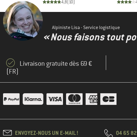
)
4,8
(
10
)
(2)
The North Face
(1)
Vaude
Alpiniste Lisa - Service logistique
(1)
Whistler
« Nous faisons tout pou
Livraison gratuite dès 69 €
(FR)
ENVOYEZ-NOUS UN E-MAIL !
04 65 82