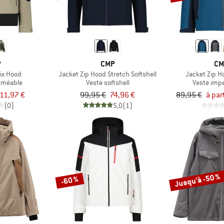
P
CMP
CM
Fix Hood
Jacket Zip Hood Stretch Softshell
Jacket Zip H
rméable
Veste softshell
Veste imp
11,97 €
99,95 €
74,96 €
89,95 €
à par
(0)
5,0
(1)
Jusqu'à -50 %
-60 %