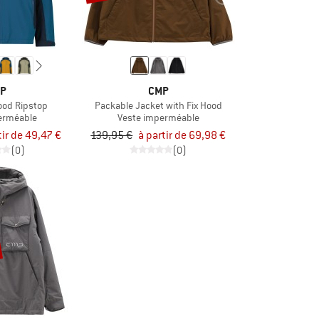
P
CMP
ood Ripstop
Packable Jacket with Fix Hood
erméable
Veste imperméable
tir de 49,47 €
139,95 €
à partir de 69,98 €
(0)
(0)