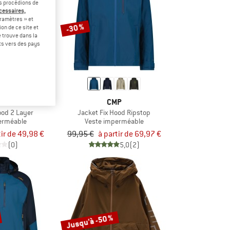
us procédions de
écessaires,
ramètres » et
-30 %
on de ce site et
 trouve dans la
rts vers des pays
P
CMP
ood 2 Layer
Jacket Fix Hood Ripstop
erméable
Veste imperméable
tir de 49,98 €
99,95 €
à partir de 69,97 €
(0)
5,0
(2)
Jusqu'à -50 %