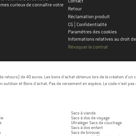
Contact
mmes curieux de connaître votre
Retour
Réclamation produit
|
CG
Confidentialité
Paramètres des cookies
Informations relatives au droit de
Révoquer le contrat
 retours) de 40 euros. Les bons d'achat obtenus lors de la création d'un c
n outdoor et Bons d'achat. Pas de versement en espèce. Le code n'est pas 
Sacs à viande
ie
Sacs à dos de voyage
e
Ultraléger Sacs de couchage
Sacs à dos enfant
s
Sacs de bivouac