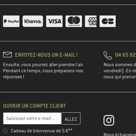
(9)
Mountain Equipment
(1)
NNormal
(4)
Norrøna
(1)
Northwave
(1)
Oakley
(2)
Odlo
ENVOYEZ-NOUS UN E-MAIL !
04 65 82
(5)
Ortovox
Ensuite, vous pourrez aller prendre l'air.
Nous sommes di
(1)
Outdoor Research
Pendant ce temps, nous préparons nos
vendredi). En de
réponses !
nous qui prenons
(13)
Patagonia
(5)
Peak Performance
(2)
Picture
OUVRIR UN COMPTE CLIENT
(1)
POC
Entrez votre adresse e-mail ici et créez votre compte client à la 
Adresse e-mail
(1)
Quiksilver
(9)
Rab
Cadeau de bienvenue de 5 €**
Nous échangeon