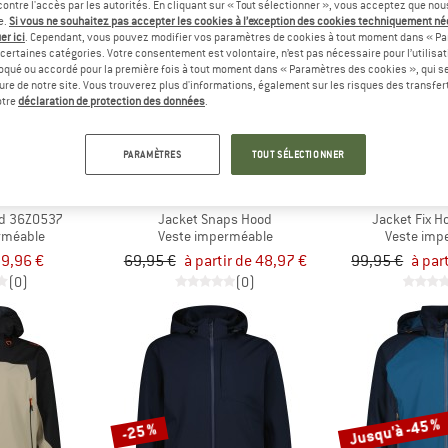
ontre l'accès par les autorités. En cliquant sur « Tout sélectionner », vous acceptez que no
e.
Si vous ne souhaitez pas accepter les cookies à l’exception des cookies techniquement n
er ici
. Cependant, vous pouvez modifier vos paramètres de cookies à tout moment dans « Pa
Jusqu'à -30 %
Jusqu'à -50 %
certaines catégories. Votre consentement est volontaire, n’est pas nécessaire pour l’utilisati
oqué ou accordé pour la première fois à tout moment dans « Paramètres des cookies », qui se
eure de notre site. Vous trouverez plus d'informations, également sur les risques des transfe
otre
déclaration de protection des données
.
PARAMÈTRES
TOUT SÉLECTIONNER
P
CMP
CM
od 36Z0537
Jacket Snaps Hood
Jacket Fix H
rméable
Veste imperméable
Veste imp
9,96 €
69,95 €
à partir de 48,97 €
99,95 €
à par
(0)
(0)
Jusqu'à -45 %
-25 %