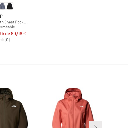
P
ith Chest Pockets
erméable
tir de 69,98 €
(0)