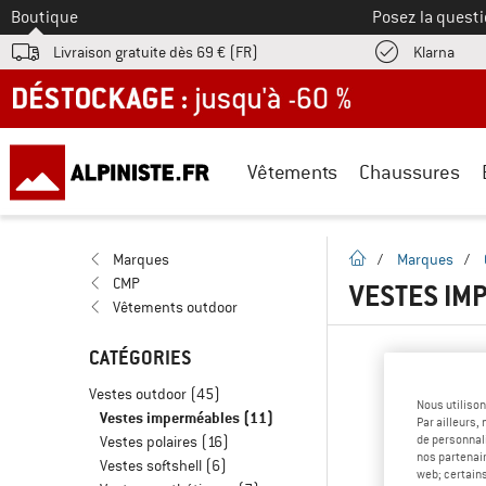
Vers le
Boutique
Posez la questi
Trouv
Livraison gratuite dès 69 € (FR)
Klarna
DÉSTOCKAGE : jusqu'à -60 %
Vêtements
Chaussures
Page d'accueil
Marques
/
Marques
/
CMP
VESTES IM
Vêtements outdoor
CATÉGORIES
Vestes outdoor
(45)
Nous utilison
Vestes imperméables
(11)
Par ailleurs
de personnali
Vestes polaires
(16)
nos partenair
Vestes softshell
(6)
web; certain