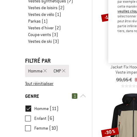
Vestes synthétiques
(7)
par exemple c
cette manièr
Vestes de loisirs
(2)
veuillez cliqu
Vestes de vélo
(1)
-10 %
sélectionner 
Parkas
(1)
peut être rév
partie inféri
Vestes d'hiver
(2)
tiers, dans n
Coupe-vents
(3)
Vestes de ski
(3)
FILTRÉ PAR
CM
Jacket Fix Ho
Homme
CMP
Veste impe
99,95 €
8
Tout réinitialiser
GENRE
1
(11)
Homme
(6)
Enfant
(10)
Femme
-30 %