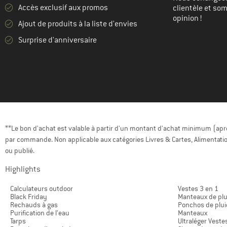
(8)
Rains
Accès exclusif aux promos
clientèle et so
(8)
Salewa
opinion !
Ajout de produits à la liste d'envies
(5)
Salomon
Surprise d'anniversaire
(13)
Schöffel
(2)
Scott
(1)
Sherpa
(1)
Stoic
(17)
The North Face
**Le bon d'achat est valable à partir d'un montant d'achat minimum (après
(11)
Vaude
par commande. Non applicable aux catégories Livres & Cartes, Alimentatio
(1)
Volcom
ou publié.
(3)
Whistler
Highlights
(2)
Zimtstern
Calculateurs outdoor
Vestes 3 en 1
Black Friday
Manteaux de plu
Rechauds à gas
Ponchos de plui
Purification de l'eau
Manteaux
Tarps
Ultraléger Veste