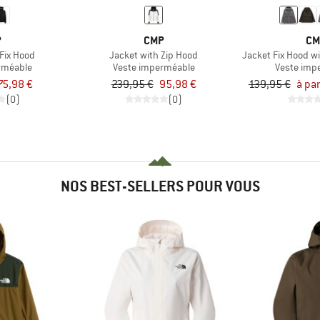
P
CMP
CM
Fix Hood
Jacket with Zip Hood
Jacket Fix Hood w
rméable
Veste imperméable
Veste imp
75,98 €
239,95 €
95,98 €
139,95 €
à par
(0)
(0)
NOS BEST-SELLERS POUR VOUS