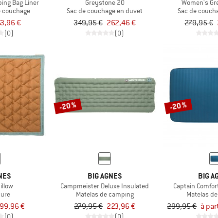
ping Bag Liner
Greystone 20
Women's Gr
e couchage
Sac de couchage en duvet
Sac de couch
3,96 €
349,95 €
262,46 €
279,95 €
(0)
(0)
-20 %
-20 %
NES
BIG AGNES
BIG A
illow
Campmeister Deluxe Insulated
Captain Comfor
ture
Matelas de camping
Matelas d
99,96 €
279,95 €
223,96 €
299,95 €
à par
(0)
(0)