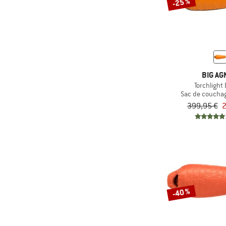
-25 %
BIG AG
Torchlight
Sac de coucha
399,95 €
2
-40 %