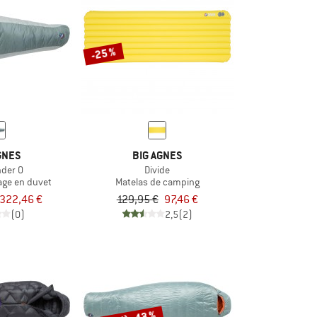
-25 %
GNES
BIG AGNES
nder 0
Divide
age en duvet
Matelas de camping
322,46 €
129,95 €
97,46 €
(0)
2,5
(2)