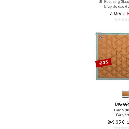
UL Recovery Slee
(2)
Jack Wolfskin
Drap de sac d
(1)
KAVU
79,95 €
6
(19)
Kelty
(8)
Klymit
(1)
Lafuma Mobilier
(19)
Mammut
(11)
Marmot
-20 %
(1)
Mikk-Line
(4)
Millet
(43)
Mountain Equipment
(1)
MSR
(2)
Mufflon
BIG AG
Camp Qu
(35)
Nemo
Couver
249,95 €
1
(2)
Norrøna