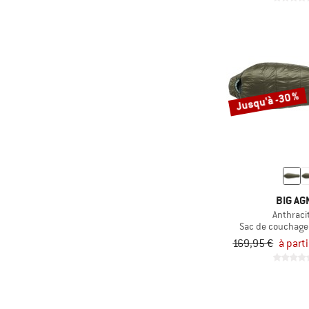
(2)
Origin Outdoors
(4)
Ortovox
(40)
Outwell
(21)
Pajak
(1)
Petzl
Jusqu'à -30 %
(53)
Rab
(4)
Reiff
(31)
Robens
(15)
Salewa
BIG AG
(35)
Sea to Summit
Anthraci
(7)
Sac de couchage
Sierra Designs
169,95 €
à part
(6)
Simond
(1)
Slowtide
(1)
Snow Peak