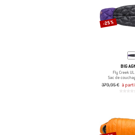
(11)
Snugpak
(25)
Stoic
(9)
-25 %
The North Face
(34)
Therm-a-Rest
(5)
Trollkids
(6)
Vango
(28)
Vaude
BIG AG
(6)
Wave Hawaii
Fly Creek UL 
Sac de coucha
(9)
Wechsel
379,95 €
à part