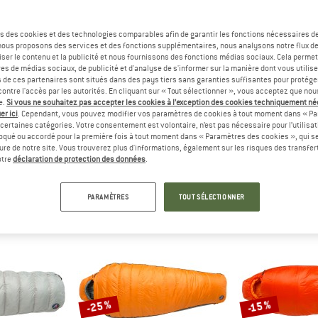
s des cookies et des technologies comparables afin de garantir les fonctions nécessaires de
-25 %
-20 %
, nous proposons des services et des fonctions supplémentaires, nous analysons notre flux d
ser le contenu et la publicité et nous fournissons des fonctions médias sociaux. Cela perme
es de médias sociaux, de publicité et d'analyse de s'informer sur la manière dont vous utilise
s de ces partenaires sont situés dans des pays tiers sans garanties suffisantes pour protég
ontre l'accès par les autorités. En cliquant sur « Tout sélectionner », vous acceptez que no
e.
Si vous ne souhaitez pas accepter les cookies à l’exception des cookies techniquement n
er ici
. Cependant, vous pouvez modifier vos paramètres de cookies à tout moment dans « Pa
certaines catégories. Votre consentement est volontaire, n’est pas nécessaire pour l’utilisati
oqué ou accordé pour la première fois à tout moment dans « Paramètres des cookies », qui se
NES
BIG AGNES
BIG A
eure de notre site. Vous trouverez plus d'informations, également sur les risques des transfe
r 3N1 15
Divide Insulated
Zoom UL I
otre
déclaration de protection des données
.
ge en duvet
Matelas de camping
Matelas d
319,96 €
179,95 €
134,96 €
249,95 €
à par
PARAMÈTRES
TOUT SÉLECTIONNER
(0)
3,8
(6)
-25 %
-15 %