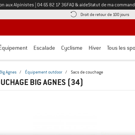
Appelez-nous au
on aux Alpinistes
|
04 65 82 17 36
FAQ & aide
Statut de ma command
e les informations de paiement ici ! Ouvre une boîte d'information
Tro
Droit de retour de 100 jours
Équipement
Escalade
Cyclisme
Hiver
Tous les spo
Big Agnes
/
Équipement outdoor
/
Sacs de couchage
OUCHAGE BIG AGNES
(34)