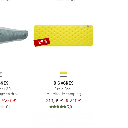
-25 %
GNES
BIG AGNES
der 20
Circle Back
age en duvet
Matelas de camping
277,46 €
249,95 €
187,46 €
(0)
5,0
(1)