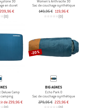
eystone 30
Women's Anthracite 30
age en duvet
Sac de couchage synthétique
209,96 €
149,95 €
119,96 €
(0)
(0)
-20 %
GNES
BIG AGNES
t Deluxe Camp
Echo Park 0
e camping
Sac de couchage synthétique
tir de 239,96 €
279,95 €
223,96 €
(0)
(0)