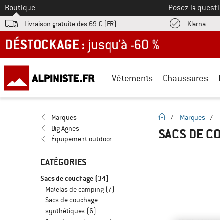
Vers le
Boutique
Posez la questi
Trouv
Livraison gratuite dès 69 € (FR)
Klarna
DÉSTOCKAGE : jusqu'à -60 %
Vêtements
Chaussures
Page d'accueil
Marques
/
Marques
/
Big Agnes
SACS DE C
Équipement outdoor
CATÉGORIES
Sacs de couchage
(34)
Matelas de camping
(7)
Sacs de couchage
synthétiques
(6)