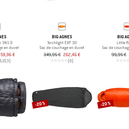
NES
BIG AGNES
BIG A
r 3N1 0
Torchlight EXP 30
Little 
ge en duvet
Sac de couchage en duvet
Sac de couchag
59,96 €
349,95 €
262,46 €
99,95 €
5,0
(3)
(0)
-20 %
-20 %