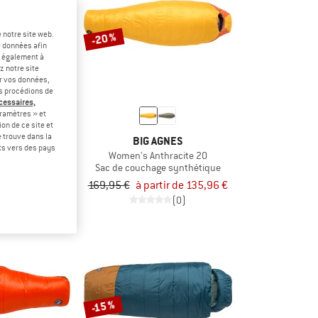
 notre site web.
-20 %
e données afin
t également à
z notre site
er vos données,
us procédions de
écessaires,
ramètres » et
on de ce site et
 trouve dans la
GNES
BIG AGNES
rts vers des pays
nsulated
Women's Anthracite 20
e camping
Sac de couchage synthétique
tir de 199,96 €
169,95 €
à partir de 135,96 €
4,4
(10)
(0)
-15 %