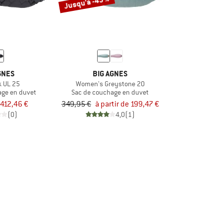
Jusqu'à -43 %
GNES
BIG AGNES
k UL 25
Women's Greystone 20
age en duvet
Sac de couchage en duvet
412,46 €
349,95 €
à partir de 199,47 €
(0)
4,0
(1)