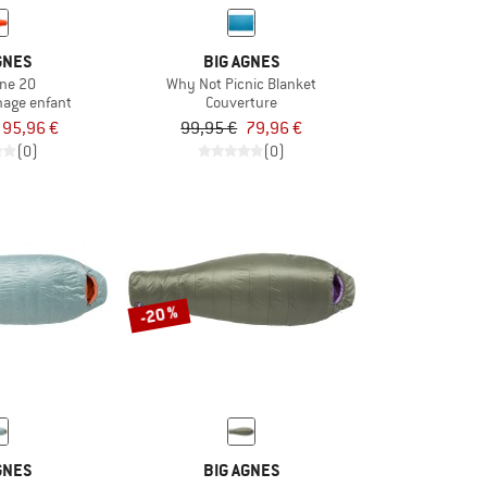
GNES
BIG AGNES
ine 20
Why Not Picnic Blanket
hage enfant
Couverture
95,96 €
99,95 €
79,96 €
(0)
(0)
-20 %
GNES
BIG AGNES