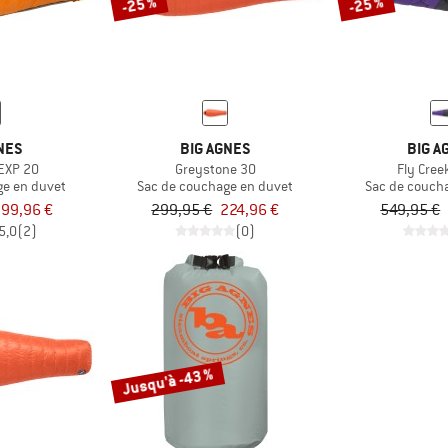
-25 %
-25 %
NES
BIG AGNES
BIG A
 EXP 20
Greystone 30
Fly Cree
ge en duvet
Sac de couchage en duvet
Sac de couch
99,96 €
299,95 €
224,96 €
549,95 €
5,0
(2)
(0)
Jusqu'à -43 %