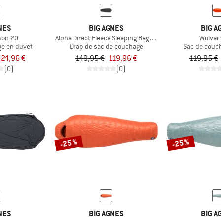
NES
BIG AGNES
BIG A
mon 20
Alpha Direct Fleece Sleeping Bag Liner
Wolver
ge en duvet
Drap de sac de couchage
Sac de couc
424,96 €
149,95 €
119,96 €
119,95 €
(0)
(0)
-25 %
-25 %
NES
BIG AGNES
BIG A