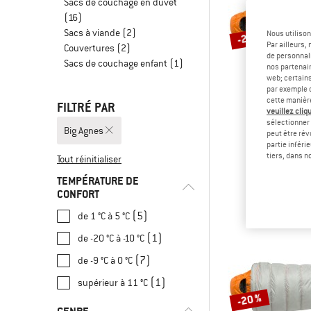
Sacs de couchage en duvet
(16)
Sacs à viande
(2)
Nous utilison
-20 %
Par ailleurs
Couvertures
(2)
de personnali
Sacs de couchage enfant
(1)
nos partenair
web; certain
par exemple c
cette manièr
FILTRÉ PAR
veuillez cliqu
sélectionner 
Big Agnes
peut être rév
BIG AG
partie inféri
Lost Range
tiers, dans n
Tout réinitialiser
Sac de coucha
TEMPÉRATURE DE
399,95 €
CONFORT
(5)
de 1 °C à 5 °C
(1)
de -20 °C à -10 °C
(7)
de -9 °C à 0 °C
(1)
supérieur à 11 °C
-20 %