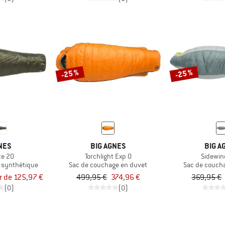
-25 %
-25 %
NES
BIG AGNES
BIG A
te 20
Torchlight Exp 0
Sidewin
 synthétique
Sac de couchage en duvet
Sac de couch
ir de 125,97 €
499,95 €
374,96 €
369,95 €
(0)
(0)