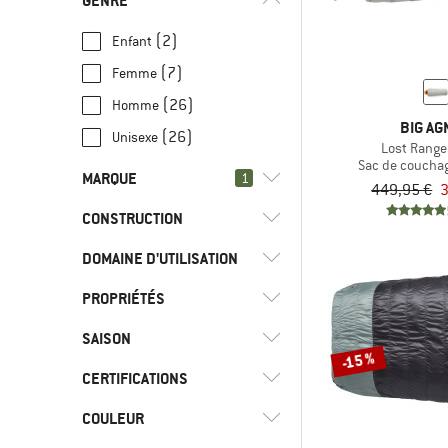
GENRE
(2)
Enfant
(7)
Femme
(26)
Homme
BIG AG
(26)
Unisexe
Lost Range
Sac de coucha
MARQUE
1
449,95 €
3
CONSTRUCTION
DOMAINE D'UTILISATION
(8)
Couverture
(19)
Sarcophage
(34)
Big Agnes
PROPRIÉTÉS
(28)
Camping
(4)
Ajungilak
(18)
Loisirs
SAISON
(9)
Col thermique
-15 %
(10)
Alvivo
(29)
Trekking
(5)
Gonflable
CERTIFICATIONS
(22)
3 saisons
(2)
Bach
(18)
Voyages
(7)
Jumelable
(13)
4 saisons
COULEUR
(13)
bluesign APPROVED
(6)
Basic Nature
Matériau extérieur
(3)
Hiver