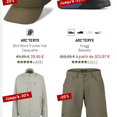
Jusqu'à -35 %
-20 %
ARC'TERYX
ARC'TERYX
Bird Word Trucker Hat
Kragg
Casquette
Baskets
49,95 €
39,96 €
159,95 €
à partir de 103,97 €
4,8
(8)
5,0
(1)
Jusqu'à -30 %
-20 %