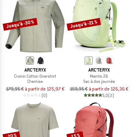
Jusqu'à -30 %
Jusqu'à -21 %
ARC'TERYX
ARC'TERYX
Cronin Cotton Overshirt
Mantis 26
Chemise
Sac à dos journée
179,95 €
à partir de 125,97 €
159,95 €
à partir de 126,36 €
(0)
5,0
(2)
-20 %
-15 %