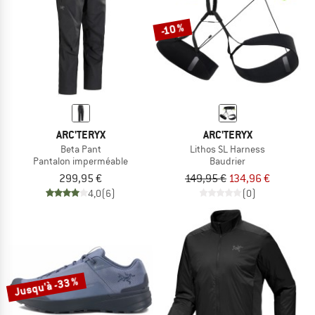
-10 %
ARC'TERYX
ARC'TERYX
Beta Pant
Lithos SL Harness
Pantalon imperméable
Baudrier
299,95 €
149,95 €
134,96 €
4,0
(6)
(0)
Jusqu'à -33 %