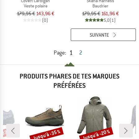
Covert Cardigan
Skaha Harness
Veste polaire
Baudrier
179,95 €
143,96 €
179,95 €
161,96 €
(0)
5,0
(1)
SUIVANTE
1
Page:
2
PRODUITS PHARES DE TES MARQUES
PRÉFÉRÉES
 -33 %
Jusqu'à -35 %
Jusqu'à -20 %
Remise
Remise