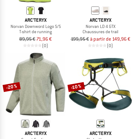
ARC'TERYX
ARC'TERYX
Norvan Downword Logo S/S
Norvan LD 4 GTX
T-shirt de running
Chaussures de trail
89,95 €
71,96 €
199,95 €
à partir de 149,96 €
(0)
(0)
-20 %
-10 %
ARC'TERYX
ARC'TERYX