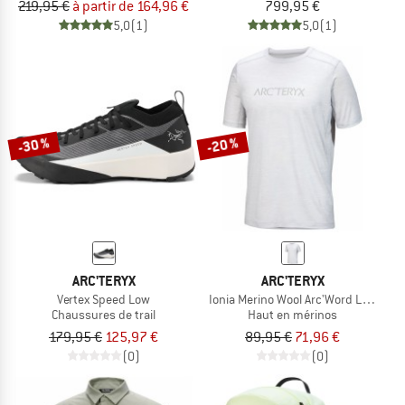
219,95 €
à partir de 164,96 €
799,95 €
5,0
(1)
5,0
(1)
-30 %
-20 %
ARC'TERYX
ARC'TERYX
Vertex Speed Low
Ionia Merino Wool Arc'Word Logo S/S
Chaussures de trail
Haut en mérinos
179,95 €
125,97 €
89,95 €
71,96 €
(0)
(0)