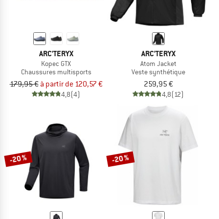
ARC'TERYX
ARC'TERYX
Kopec GTX
Atom Jacket
Chaussures multisports
Veste synthétique
179,95 €
à partir de 120,57 €
259,95 €
4,8
(4)
4,8
(12)
-20 %
-20 %