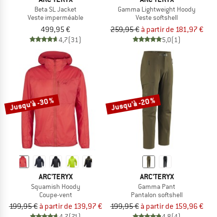
Beta SL Jacket
Gamma Lightweight Hoody
Veste imperméable
Veste softshell
499,95 €
259,95 €
à partir de 181,97 €
4,7
(31)
5,0
(1)
Jusqu'à -30 %
Jusqu'à -20 %
ARC'TERYX
ARC'TERYX
Squamish Hoody
Gamma Pant
Coupe-vent
Pantalon softshell
199,95 €
à partir de 139,97 €
199,95 €
à partir de 159,96 €
4,7
(71)
4,8
(4)