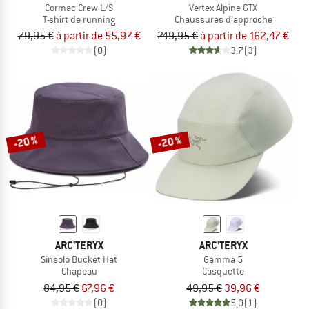
Cormac Crew L/S
Vertex Alpine GTX
T-shirt de running
Chaussures d'approche
79,95 €
à partir de 55,97 €
249,95 €
à partir de 162,47 €
(0)
3,7
(3)
-20 %
-20 %
ARC'TERYX
ARC'TERYX
Sinsolo Bucket Hat
Gamma 5
Chapeau
Casquette
84,95 €
67,96 €
49,95 €
39,96 €
(0)
5,0
(1)