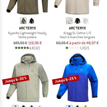
ARC'TERYX
ARC'TERYX
Kyanite Lightweight Hoody
Kragg SL Cotton L/S
Veste polaire
Haut à manches longues
149,95 €
119,96 €
69,95 €
à partir de 48,97 €
4,8
(12)
1,0
(2)
Jusqu'à -30 %
Jusqu'à -25 %