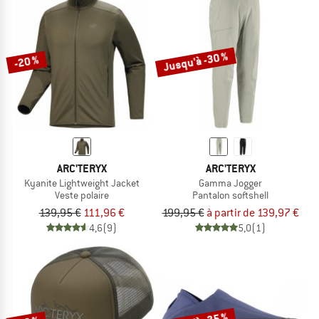
Jusqu'à -30 %
-20 %
ARC'TERYX
ARC'TERYX
Kyanite Lightweight Jacket
Gamma Jogger
Veste polaire
Pantalon softshell
139,95 €
111,96 €
199,95 €
à partir de 139,97 €
4,6
(9)
5,0
(1)