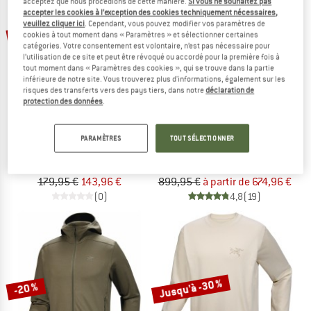
acceptez que nous procédions de cette manière.
Si vous ne souhaitez pas
accepter les cookies à l’exception des cookies techniquement nécessaires,
veuillez cliquer ici
. Cependant, vous pouvez modifier vos paramètres de
Jusqu'à -25 %
-20 %
cookies à tout moment dans « Paramètres » et sélectionner certaines
catégories. Votre consentement est volontaire, n’est pas nécessaire pour
l’utilisation de ce site et peut être révoqué ou accordé pour la première fois à
tout moment dans « Paramètres des cookies », qui se trouve dans la partie
inférieure de notre site. Vous trouverez plus d'informations, également sur les
risques des transferts vers des pays tiers, dans notre
déclaration de
protection des données
.
ARC'TERYX
ARC'TERYX
PARAMÈTRES
TOUT SÉLECTIONNER
Kragg Cotton Pant
Alpha SV Jacket
Pantalon de trekking
Veste imperméable
179,95 €
143,96 €
899,95 €
à partir de 674,96 €
(0)
4,8
(19)
Jusqu'à -30 %
-20 %