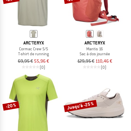
ARC'TERYX
ARC'TERYX
Cormac Crew S/S
Mantis 16
T-shirt de running
Sac à dos journée
69,95 €
55,96 €
129,95 €
110,46 €
(0)
(0)
Jusqu'à -25 %
-20 %