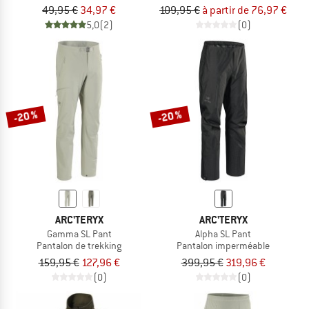
49,95 €
34,97 €
109,95 €
à partir de 76,97 €
5,0
(2)
(0)
-20 %
-20 %
ARC'TERYX
ARC'TERYX
Gamma SL Pant
Alpha SL Pant
Pantalon de trekking
Pantalon imperméable
159,95 €
127,96 €
399,95 €
319,96 €
(0)
(0)