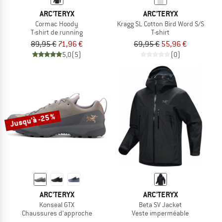
ARC'TERYX
ARC'TERYX
Cormac Hoody
Kragg SL Cotton Bird Word S/S
T-shirt de running
T-shirt
89,95 €
71,96 €
69,95 €
55,96 €
5,0
(5)
(0)
Jusqu'à -25 %
ARC'TERYX
ARC'TERYX
Konseal GTX
Beta SV Jacket
Chaussures d'approche
Veste imperméable