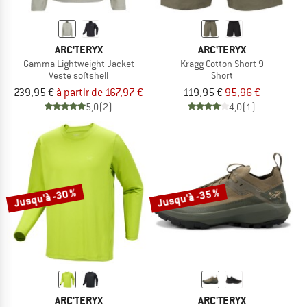
ARC'TERYX
ARC'TERYX
Gamma Lightweight Jacket
Kragg Cotton Short 9
Veste softshell
Short
239,95 €
à partir de 167,97 €
119,95 €
95,96 €
5,0
(2)
4,0
(1)
Jusqu'à -30 %
Jusqu'à -35 %
ARC'TERYX
ARC'TERYX