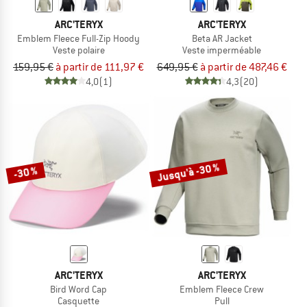
ARC'TERYX
ARC'TERYX
Emblem Fleece Full-Zip Hoody
Beta AR Jacket
Veste polaire
Veste imperméable
159,95 €
à partir de 111,97 €
649,95 €
à partir de 487,46 €
4,0
(1)
4,3
(20)
Jusqu'à -30 %
-30 %
ARC'TERYX
ARC'TERYX
Bird Word Cap
Emblem Fleece Crew
Casquette
Pull