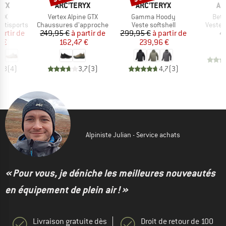
E
MARQUE
MARQUE
MA
RYX
ARC'TERYX
ARC'TERYX
AR
Article
Article
Artic
GTX
Vertex Alpine GTX
Gamma Hoody
Beta
Product group
Product group
Produc
ltisports
Chaussures d'approche
Veste softshell
Veste 
ix
ix réduit
Prix
Prix réduit
Prix
Prix réduit
artir de
249,95 €
à partir de
299,95 €
à partir de
4
 €
162,47 €
239,96 €
4,8
(
4
)
3,7
(
3
)
4,7
(
3
)
Alpiniste Julian - Service achats
« Pour vous, je déniche les meilleures nouveautés
en équipement de plein air ! »
Livraison gratuite dès
Droit de retour de 100