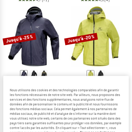
Jusqu'à -25 %
Jusqu'à -20 %
ARC'TERYX
ARC'TERYX
Beta Jacket
Alpha SL Jacket
Nous utilisons des cookies et des technologies comparables afin de garantir
Veste imperméable
Veste imperméable
les fonctions nécessaires de notre site web. Par ailleurs, nous proposons des
services et des fonctions supplémentaires, nous analysons notre flux de
399,95 €
à partir de 299,96 €
499,95 €
à partir de 399,96 €
données afin de personnaliser le contenu et la publicité et nous fournissons
4,8
(14)
5,0
(1)
des fonctions médias sociaux. Cela permet également à nos partenaires de
médias sociaux, de publicité et d'analyse de s'informer sur la manière dont
vous utilisez notre site web; certains de ces partenaires sont situés dans des
pays tiers sans garanties suffisantes pour protéger vos données, par exemple
contre l'accès par les autorités. En cliquant sur « Tout sélectionner », vous