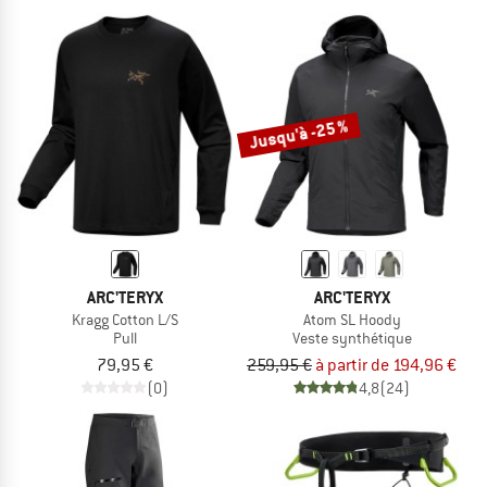
Jusqu'à -25 %
ARC'TERYX
ARC'TERYX
Kragg Cotton L/S
Atom SL Hoody
Pull
Veste synthétique
79,95 €
259,95 €
à partir de 194,96 €
(0)
4,8
(24)