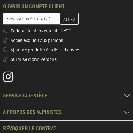
OUVRIR UN COMPTE CLIENT
Entrez votre adresse e-mail ici et créez votre compte client à la 
Adresse e-mail
Cadeau de bienvenue de 5 €**
Accès exclusif aux promos
Ajout de produits à la liste d'envies
Surprise d'anniversaire
SERVICE CLIENTÈLE
À PROPOS DES ALPINISTES
RÉVOQUER LE CONTRAT