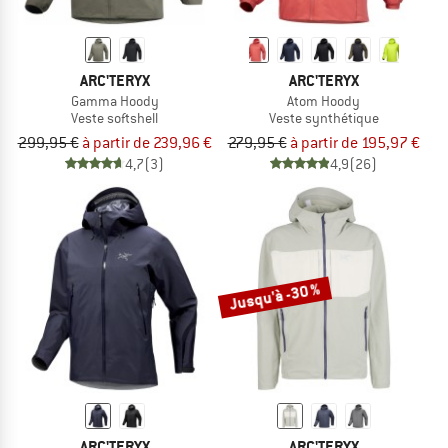
ARC'TERYX
ARC'TERYX
Gamma Hoody
Atom Hoody
Veste softshell
Veste synthétique
299,95 €
à partir de 239,96 €
279,95 €
à partir de 195,97 €
4,7
(3)
4,9
(26)
Jusqu'à -30 %
ARC'TERYX
ARC'TERYX