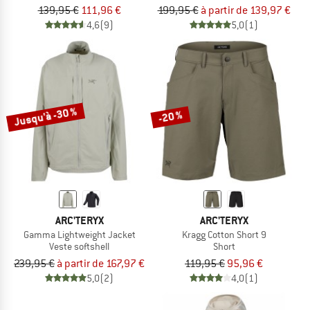
139,95 €
111,96 €
199,95 €
à partir de 139,97 €
4,6
(9)
5,0
(1)
Jusqu'à -30 %
-20 %
ARC'TERYX
ARC'TERYX
Gamma Lightweight Jacket
Kragg Cotton Short 9
Veste softshell
Short
239,95 €
à partir de 167,97 €
119,95 €
95,96 €
5,0
(2)
4,0
(1)