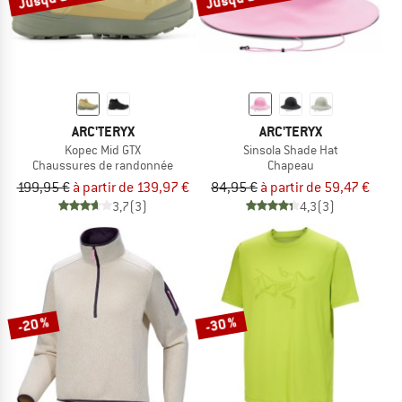
ARC'TERYX
ARC'TERYX
Kopec Mid GTX
Sinsola Shade Hat
Chaussures de randonnée
Chapeau
199,95 €
à partir de 139,97 €
84,95 €
à partir de 59,47 €
3,7
(3)
4,3
(3)
-20 %
-30 %