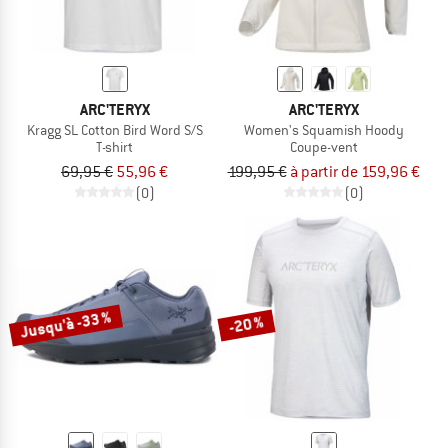
ARC'TERYX
ARC'TERYX
Kragg SL Cotton Bird Word S/S
Women's Squamish Hoody
T-shirt
Coupe-vent
69,95 €
55,96 €
199,95 €
à partir de 159,96 €
(0)
(0)
Jusqu'à -33 %
-20 %