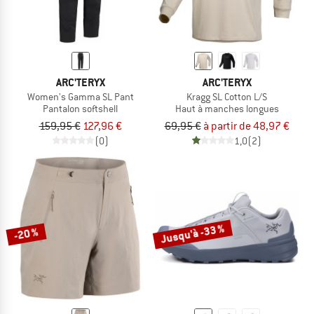
ARC'TERYX
ARC'TERYX
Women's Gamma SL Pant
Kragg SL Cotton L/S
Pantalon softshell
Haut à manches longues
159,95 €
127,96 €
69,95 €
à partir de 48,97 €
(0)
1,0
(2)
Jusqu'à -33 %
-20 %