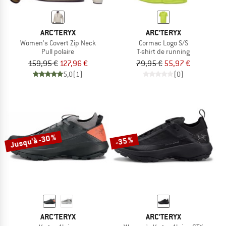
ARC'TERYX
ARC'TERYX
Women's Covert Zip Neck
Cormac Logo S/S
Pull polaire
T-shirt de running
159,95 €
127,96 €
79,95 €
55,97 €
5,0
(1)
(0)
Jusqu'à -30 %
-35 %
ARC'TERYX
ARC'TERYX