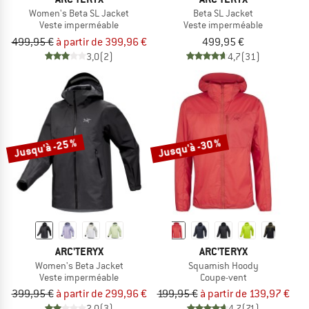
Women's Beta SL Jacket
Beta SL Jacket
Veste imperméable
Veste imperméable
499,95 €
à partir de 399,96 €
499,95 €
3,0
(2)
4,7
(31)
Jusqu'à -25 %
Jusqu'à -30 %
ARC'TERYX
ARC'TERYX
Women's Beta Jacket
Squamish Hoody
Veste imperméable
Coupe-vent
399,95 €
à partir de 299,96 €
199,95 €
à partir de 139,97 €
2,0
(3)
4,7
(71)