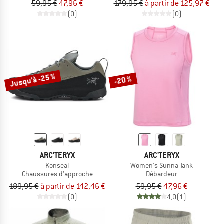
59,95 €
47,96 €
179,95 €
à partir de 125,97 €
(0)
(0)
Jusqu'à -25 %
-20 %
ARC'TERYX
ARC'TERYX
Konseal
Women's Sunna Tank
Chaussures d'approche
Débardeur
189,95 €
à partir de 142,46 €
59,95 €
47,96 €
(0)
4,0
(1)