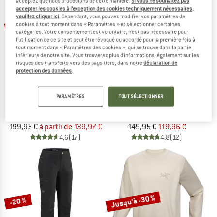
acceptez que nous procédions de cette manière.
Si vous ne souhaitez pas
accepter les cookies à l’exception des cookies techniquement nécessaires,
veuillez cliquer ici
. Cependant, vous pouvez modifier vos paramètres de
Jusqu'à -30 %
-20 %
cookies à tout moment dans « Paramètres » et sélectionner certaines
catégories. Votre consentement est volontaire, n’est pas nécessaire pour
l’utilisation de ce site et peut être révoqué ou accordé pour la première fois à
tout moment dans « Paramètres des cookies », qui se trouve dans la partie
inférieure de notre site. Vous trouverez plus d'informations, également sur les
risques des transferts vers des pays tiers, dans notre
déclaration de
protection des données
.
ARC'TERYX
ARC'TERYX
PARAMÈTRES
TOUT SÉLECTIONNER
Women's Kyanite Hoody
Kyanite Lightweight Hoody
Veste polaire
Veste polaire
199,95 €
à partir de 139,97 €
149,95 €
119,96 €
4,6
(17)
4,8
(12)
Jusqu'à -30 %
-20 %