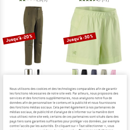
Jusqu'à -20 %
Jusqu'à -30 %
ARC'TERYX
ARC'TERYX
Gamma Pant
Women's Sinsola Short 5
Nous utilisons des cookies et des technologies comparables afin de garantir
Pantalon softshell
Short
les fonctions nécessaires de notre site web. Par ailleurs, nous proposons des
services et des fonctions supplémentaires, nous analysons notre flux de
199,95 €
à partir de 159,96 €
99,95 €
à partir de 69,97 €
données afin de personnaliser le contenu et la publicité et nous fournissons
4,8
(4)
(0)
des fonctions médias sociaux. Cela permet également à nos partenaires de
médias sociaux, de publicité et d'analyse de s'informer sur la manière dont
vous utilisez notre site web; certains de ces partenaires sont situés dans des
pays tiers sans garanties suffisantes pour protéger vos données, par exemple
contre l'accès par les autorités. En cliquant sur « Tout sélectionner », vous