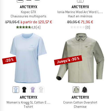
ARC'TERYX
ARC'TERYX
Kopec GTX
Ionia Merino Wool Arc'Word Logo S/S
Chaussures multisports
Haut en mérinos
179,95 €
à partir de 120,57 €
89,95 €
71,96 €
4,8
(4)
(0)
Jusqu'à -30 %
-20 %
ARC'TERYX
ARC'TERYX
Women's Kragg SL Cotton Emblem Crew S/S
Cronin Cotton Overshirt
T-shirt
Chemise