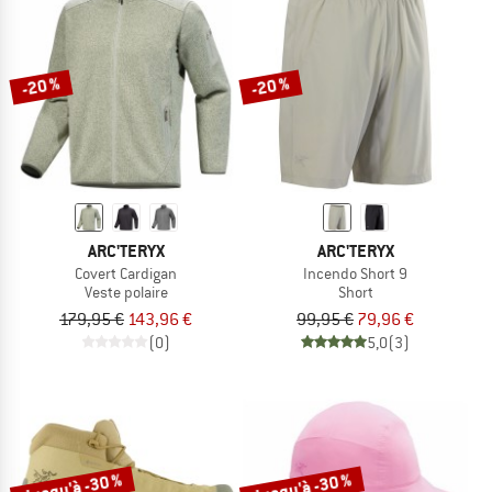
-20 %
-20 %
ARC'TERYX
ARC'TERYX
Covert Cardigan
Incendo Short 9
Veste polaire
Short
179,95 €
143,96 €
99,95 €
79,96 €
(0)
5,0
(3)
Jusqu'à -30 %
Jusqu'à -30 %