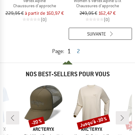
Vertex Alpine
Women's Vertex Alpine GTX
Chaussures d'approche
Chaussures d'approche
229,95 €
à partir de 160,97 €
249,95 €
162,47 €
(0)
(0)
SUIVANTE
1
Page:
2
NOS BEST-SELLERS POUR VOUS
Jusqu'à -30 %
Jus
-20 %
Remise
Remise
Rem
E
MARQUE
MARQUE
MA
RYX
ARC'TERYX
ARC'TERYX
AR