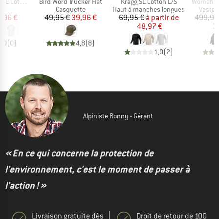
Article
Article
Article
lem Crew S/S
Bird Word Trucker Hat
Kragg SL Cotton L/S
Women's 
ct group
Product group
Product group
Produc
t
Casquette
Haut à manches longues
Veste 
ix
ix réduit
Prix
Prix réduit
Prix
Prix réduit
7,96 €
49,95 €
39,96 €
69,95 €
à partir de
499,95
48,97 €
3
0,0
(
0
)
4,8
(
8
)
1,0
(
2
)
Alpiniste Ronny - Gérant
« En ce qui concerne la protection de
l'environnement, c'est le moment de passer à
l'action ! »
Livraison gratuite dès
Droit de retour de 100