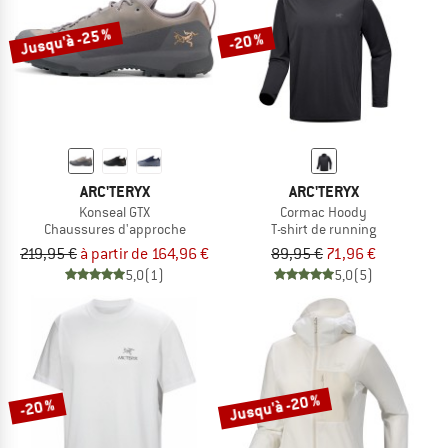
Jusqu'à -25 %
-20 %
ARC'TERYX
ARC'TERYX
Konseal GTX
Cormac Hoody
Chaussures d'approche
T-shirt de running
219,95 €
à partir de 164,96 €
89,95 €
71,96 €
5,0
(1)
5,0
(5)
Jusqu'à -20 %
-20 %