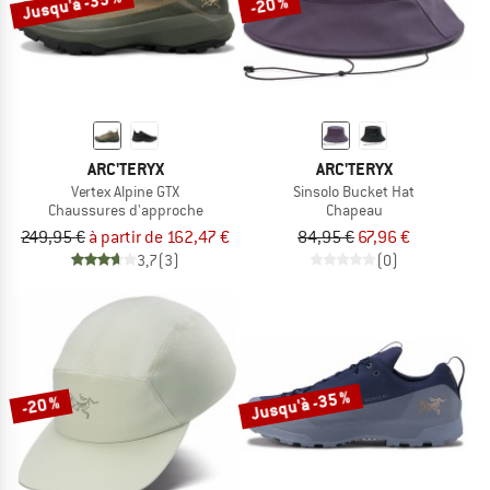
Jusqu'à -35 %
-20 %
ARC'TERYX
ARC'TERYX
Vertex Alpine GTX
Sinsolo Bucket Hat
Chaussures d'approche
Chapeau
249,95 €
à partir de 162,47 €
84,95 €
67,96 €
3,7
(3)
(0)
Jusqu'à -35 %
-20 %