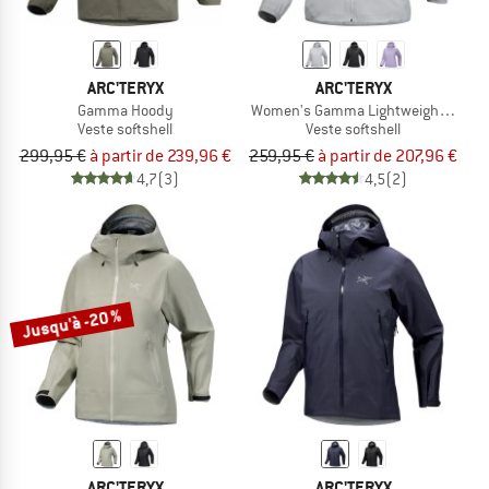
ARC'TERYX
ARC'TERYX
Gamma Hoody
Women's Gamma Lightweight Hood
Veste softshell
Veste softshell
299,95 €
à partir de 239,96 €
259,95 €
à partir de 207,96 €
4,7
(3)
4,5
(2)
Jusqu'à -20 %
ARC'TERYX
ARC'TERYX