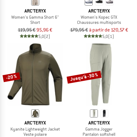
ARC'TERYX
ARC'TERYX
Women's Gamma Short 6''
Women's Kopec GTX
Short
Chaussures multisports
119,95 €
95,96 €
179,95 €
à partir de 120,57 €
5,0
(2)
5,0
(1)
Jusqu'à -30 %
-20 %
ARC'TERYX
ARC'TERYX
Kyanite Lightweight Jacket
Gamma Jogger
Veste polaire
Pantalon softshell