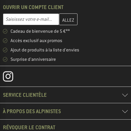
OUVRIR UN COMPTE CLIENT
Entrez votre adresse e-mail ici et créez votre compte client à la 
Adresse e-mail
Cadeau de bienvenue de 5 €**
Accès exclusif aux promos
Ajout de produits à la liste d'envies
Surprise d'anniversaire
SERVICE CLIENTÈLE
À PROPOS DES ALPINISTES
RÉVOQUER LE CONTRAT