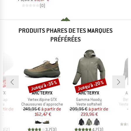
(0)
PRODUITS PHARES DE TES MARQUES
PRÉFÉRÉES
 -30 %
Jusqu'à -35 %
Jusqu'à -20 %
Remise
Remise
E
MARQUE
MARQUE
MA
RYX
ARC'TERYX
ARC'TERYX
AR
Article
Article
Artic
 Cap
Vertex Alpine GTX
Gamma Hoody
Beta
 group
Product group
Product group
Produc
tte
Chaussures d'approche
Veste softshell
Veste 
ix
ix réduit
Prix
Prix réduit
Prix
Prix réduit
artir de
249,95 €
à partir de
299,95 €
à partir de
4
 €
162,47 €
239,96 €
5,0
(
2
)
3,7
(
3
)
4,7
(
3
)