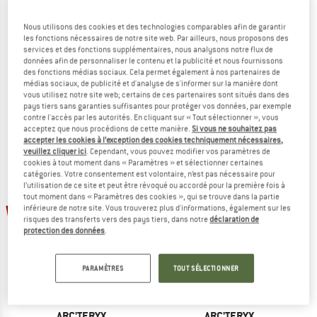
Nous utilisons des cookies et des technologies comparables afin de garantir
les fonctions nécessaires de notre site web. Par ailleurs, nous proposons des
services et des fonctions supplémentaires, nous analysons notre flux de
ARC'TERYX
ARC'TERYX
données afin de personnaliser le contenu et la publicité et nous fournissons
Cormac Crew L/S
Cormac Crew S/S
des fonctions médias sociaux. Cela permet également à nos partenaires de
T-shirt de running
T-shirt de running
médias sociaux, de publicité et d'analyse de s'informer sur la manière dont
vous utilisez notre site web; certains de ces partenaires sont situés dans des
79,95 €
à partir de 55,97 €
69,95 €
55,96 €
pays tiers sans garanties suffisantes pour protéger vos données, par exemple
(0)
(0)
contre l'accès par les autorités. En cliquant sur « Tout sélectionner », vous
acceptez que nous procédions de cette manière.
Si vous ne souhaitez pas
accepter les cookies à l’exception des cookies techniquement nécessaires,
veuillez cliquer ici
. Cependant, vous pouvez modifier vos paramètres de
cookies à tout moment dans « Paramètres » et sélectionner certaines
catégories. Votre consentement est volontaire, n’est pas nécessaire pour
l’utilisation de ce site et peut être révoqué ou accordé pour la première fois à
tout moment dans « Paramètres des cookies », qui se trouve dans la partie
-20 %
-20 %
inférieure de notre site. Vous trouverez plus d'informations, également sur les
risques des transferts vers des pays tiers, dans notre
déclaration de
protection des données
.
PARAMÈTRES
TOUT SÉLECTIONNER
ARC'TERYX
ARC'TERYX