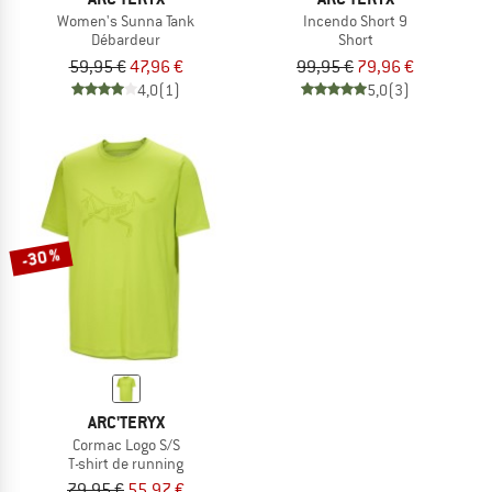
Women's Sunna Tank
Incendo Short 9
Débardeur
Short
59,95 €
47,96 €
99,95 €
79,96 €
4,0
(1)
5,0
(3)
-30 %
ARC'TERYX
Cormac Logo S/S
T-shirt de running
79,95 €
55,97 €