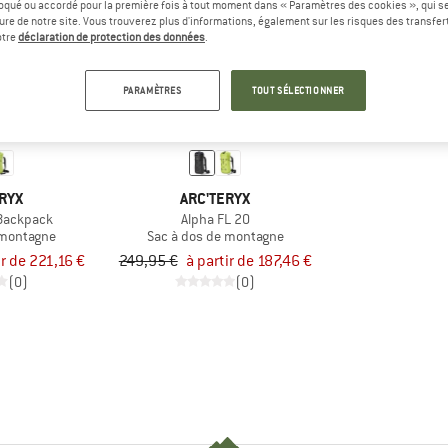
oqué ou accordé pour la première fois à tout moment dans « Paramètres des cookies », qui se
eure de notre site. Vous trouverez plus d'informations, également sur les risques des transfe
otre
déclaration de protection des données
.
Jusqu'à -25 %
PARAMÈTRES
TOUT SÉLECTIONNER
RYX
ARC'TERYX
 Backpack
Alpha FL 20
 montagne
Sac à dos de montagne
ir de 221,16 €
249,95 €
à partir de 187,46 €
(0)
(0)