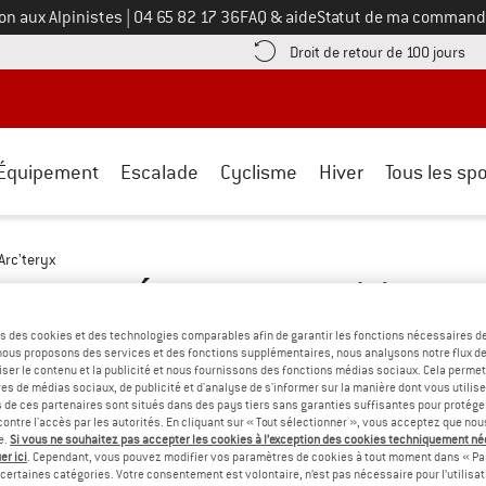
Appelez-nous au
on aux Alpinistes
|
04 65 82 17 36
FAQ & aide
Statut de ma command
e les informations de paiement ici ! Ouvre une boîte d'information
Tro
Droit de retour de 100 jours
Équipement
Escalade
Cyclisme
Hiver
Tous les spo
Arc'teryx
 - RANDONNÉE EN MONTAGNE
(2)
s des cookies et des technologies comparables afin de garantir les fonctions nécessaires de
, nous proposons des services et des fonctions supplémentaires, nous analysons notre flux d
ser le contenu et la publicité et nous fournissons des fonctions médias sociaux. Cela perme
es de médias sociaux, de publicité et d'analyse de s'informer sur la manière dont vous utilise
s de ces partenaires sont situés dans des pays tiers sans garanties suffisantes pour protég
ontre l'accès par les autorités. En cliquant sur « Tout sélectionner », vous acceptez que no
e.
Si vous ne souhaitez pas accepter les cookies à l’exception des cookies techniquement n
er ici
. Cependant, vous pouvez modifier vos paramètres de cookies à tout moment dans « Pa
certaines catégories. Votre consentement est volontaire, n’est pas nécessaire pour l’utilisati