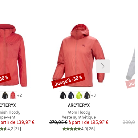
-30 %
Jusqu'à -30 %
Jusq
Remise
Remi
+
2
+
3
RQUE
MARQUE
C'TERYX
ARC'TERYX
e
Article
mish Hoody
Atom Hoody
oduct group
Product group
P
upe-vent
Veste synthétique
V
Prix
Prix réduit
Prix
Prix réduit
partir de
139,97 €
279,95 €
à partir de
195,97 €
399,95
4,7
(
71
)
4,9
(
26
)