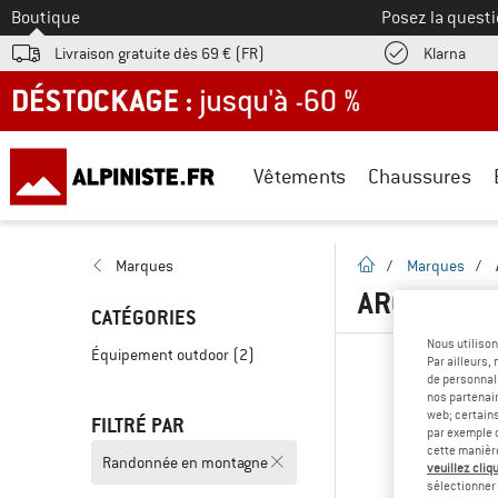
Vers le
Boutique
Posez la questi
Trouv
Livraison gratuite dès 69 € (FR)
Klarna
DÉSTOCKAGE : jusqu'à -60 %
Vêtements
Chaussures
Page d'accueil
Marques
/
Marques
/
ARC'TERYX
CATÉGORIES
Nous utilison
Équipement outdoor
(2)
Par ailleurs
de personnali
nos partenair
web; certain
FILTRÉ PAR
par exemple c
cette manièr
Randonnée en montagne
veuillez cliqu
sélectionner 