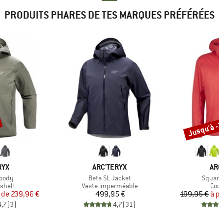
PRODUITS PHARES DE TES MARQUES PRÉFÉRÉES
Jusqu'à 
Remise
E
MARQUE
MA
RYX
ARC'TERYX
AR
Article
Articl
oody
Beta SL Jacket
Squa
roup
Product group
Pr
shell
Veste imperméable
Co
ix
ix réduit
Prix
r de
239,96 €
499,95 €
199,95 €
à 
4,7
(
3
)
4,7
(
31
)