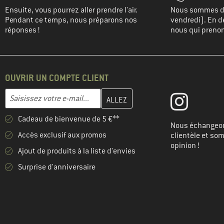
Ensuite, vous pourrez aller prendre l'air.
Nous sommes di
Pendant ce temps, nous préparons nos
vendredi). En de
réponses !
nous qui prenons
OUVRIR UN COMPTE CLIENT
Entrez votre adresse e-mail ici et créez votre compte client à la 
Adresse e-mail
Cadeau de bienvenue de 5 €**
Nous échangeon
Accès exclusif aux promos
clientèle et so
opinion !
Ajout de produits à la liste d'envies
Surprise d'anniversaire