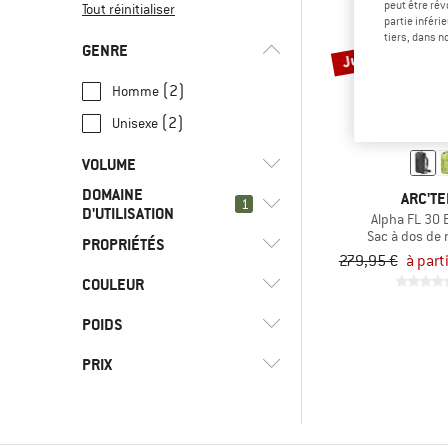
peut être rév
Tout réinitialiser
partie inféri
tiers, dans n
Jusqu'à -21 %
GENRE
(2)
Homme
(2)
Unisexe
VOLUME
DOMAINE
ARC'TE
l
(1)
1
16 - 29
D'UTILISATION
Alpha FL 30
l
(1)
Sac à dos de
30 - 44
PROPRIÉTÉS
Randonnée en
279,95 €
à part
(2)
montagne
COULEUR
Porte-bâton/piolet à
(9)
Alpinisme
(2)
glace
POIDS
(2)
Bloc
(4)
PRIX
Course sur route
(27)
Escalade
-
(3)
Escalade alpine