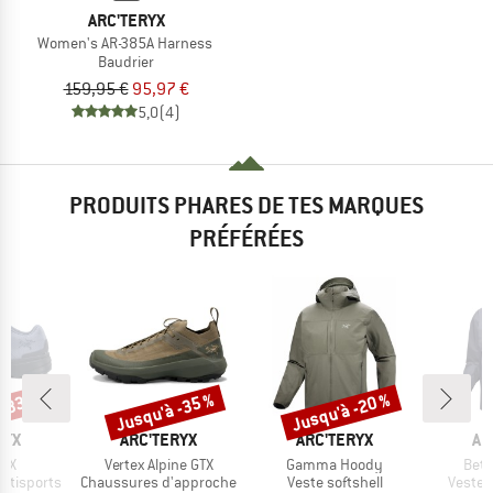
ARC'TERYX
Women's AR-385A Harness
Baudrier
159,95 €
95,97 €
5,0
(4)
PRODUITS PHARES DE TES MARQUES
PRÉFÉRÉES
 -33 %
Jusqu'à -35 %
Jusqu'à -20 %
Remise
Remise
E
MARQUE
MARQUE
MA
RYX
ARC'TERYX
ARC'TERYX
AR
Article
Article
Artic
GTX
Vertex Alpine GTX
Gamma Hoody
Beta
Product group
Product group
Produc
ltisports
Chaussures d'approche
Veste softshell
Veste 