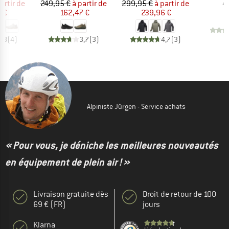
ix
ix réduit
Prix
Prix réduit
Prix
Prix réduit
artir de
249,95 €
à partir de
299,95 €
à partir de
4
 €
162,47 €
239,96 €
4,8
(
4
)
3,7
(
3
)
4,7
(
3
)
Alpiniste Jürgen - Service achats
« Pour vous, je déniche les meilleures nouveautés
en équipement de plein air ! »
Livraison gratuite dès
Droit de retour de 100
69 € (FR)
jours
Klarna