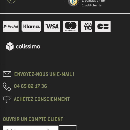
L' évaluation de
1.688 clients
ENVOYEZ-NOUS UN E-MAIL !
04 65 82 17 36
ACHETEZ CONSCIEMMENT
OUVRIR UN COMPTE CLIENT
Entrez votre adresse e-mail ici et créez votre compte client à la 
Adresse e-mail