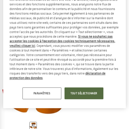
services et des fonctions supplémentaires, nous analysons notre flux de
données afin de personnaliser le contenu et la publicité et nous fournissons
des fonctions médias sociaux. Cela permet également à nos partenaires de
médias sociaux, de publicité et d'analyse de s'informer sur la manière dont
ARC'TERYX
ARC'TERYX
vous utilisez notre site web; certains de ces partenaires sont situés dans des
pays tiers sans garanties suffisantes pour protéger vos données, par exemple
Alpha FL 30 Backpack
Alpha FL 20
contre l'accès par les autorités. En cliquant sur « Tout sélectionner », vous
Sac à dos de montagne
Sac à dos de montagne
acceptez que nous procédions de cette manière.
Si vous ne souhaitez pas
279,95 €
à partir de 221,16 €
249,95 €
à partir de 197,46 €
accepter les cookies à l’exception des cookies techniquement nécessaires,
veuillez cliquer ici
. Cependant, vous pouvez modifier vos paramètres de
(0)
(0)
cookies à tout moment dans « Paramètres » et sélectionner certaines
catégories. Votre consentement est volontaire, n’est pas nécessaire pour
l’utilisation de ce site et peut être révoqué ou accordé pour la première fois à
tout moment dans « Paramètres des cookies », qui se trouve dans la partie
inférieure de notre site. Vous trouverez plus d'informations, également sur les
risques des transferts vers des pays tiers, dans notre
déclaration de
protection des données
.
-40 %
PARAMÈTRES
TOUT SÉLECTIONNER