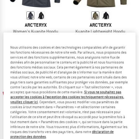
ARC'TERYX
ARC'TERYX
Women's Kyanite Hoody
Kyanite Lightweight Hoody
Veste polaire
Veste polaire
199,95 €
à partir de 139,97 €
149,95 €
119,96 €
Nous utilisons des cookies et des technologies comparables afin de garantir
4,6
(17)
4,8
(12)
les fonctions nécessaires de notre site web. Par ailleurs, nous proposons des
services et des fonctions supplémentaires, nous analysons notre flux de
données afin de personnaliser le contenu et la publicité et nous fournissons
des fonctions médias sociaux. Cela permet également à nos partenaires de
médias sociaux, de publicité et d'analyse de s'informer sur la manière dont
vous utilisez notre site web; certains de ces partenaires sont situés dans des
pays tiers sans garanties suffisantes pour protéger vos données, par exemple
contre l'accès par les autorités. En cliquant sur « Tout sélectionner », vous
Jusqu'à -25 %
-20 %
acceptez que nous procédions de cette manière.
Si vous ne souhaitez pas
accepter les cookies à l’exception des cookies techniquement nécessaires,
veuillez cliquer ici
. Cependant, vous pouvez modifier vos paramètres de
cookies à tout moment dans « Paramètres » et sélectionner certaines
catégories. Votre consentement est volontaire, n’est pas nécessaire pour
l’utilisation de ce site et peut être révoqué ou accordé pour la première fois à
tout moment dans « Paramètres des cookies », qui se trouve dans la partie
inférieure de notre site. Vous trouverez plus d'informations, également sur les
risques des transferts vers des pays tiers, dans notre
déclaration de
protection des données
.
ARC'TERYX
ARC'TERYX