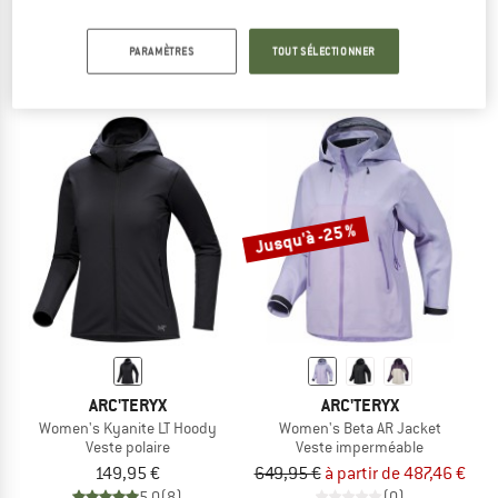
Beta AR Jacket
Kyanite Lightweight Jacket
Veste imperméable
Veste polaire
PARAMÈTRES
TOUT SÉLECTIONNER
649,95 €
à partir de 487,46 €
139,95 €
111,96 €
4,3
(20)
4,6
(9)
Jusqu'à -25 %
ARC'TERYX
ARC'TERYX
Women's Kyanite LT Hoody
Women's Beta AR Jacket
Veste polaire
Veste imperméable
149,95 €
649,95 €
à partir de 487,46 €
5,0
(8)
(0)