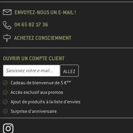
ENVOYEZ-NOUS UN E-MAIL !
04 65 82 17 36
ACHETEZ CONSCIEMMENT
OUVRIR UN COMPTE CLIENT
Entrez votre adresse e-mail ici et créez votre compte client à la 
Adresse e-mail
Cadeau de bienvenue de 5 €**
Accès exclusif aux promos
Ajout de produits à la liste d'envies
Surprise d'anniversaire