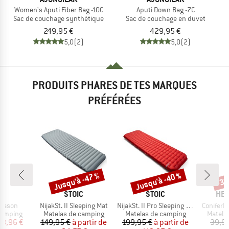
Women's Aputi Fiber Bag -10C
Aputi Down Bag -7C
Sac de couchage synthétique
Sac de couchage en duvet
249,95 €
429,95 €
5,0
(2)
5,0
(2)
PRODUITS PHARES DE TES MARQUES
PRÉFÉRÉES
Jusqu'à -47 %
Jusqu'à -40 %
-33
Remise
Remise
Rem
QUE
MARQUE
MARQUE
MAR
O
STOIC
STOIC
HEB
Article
Article
Article
Season
NijakSt. II Sleeping Mat
NijakSt. II Pro Sleeping Mat
ConiferH
up
Product group
Product group
Produc
camping
Matelas de camping
Matelas de camping
Matela
ix
ix réduit
Prix
Prix réduit
Prix
Prix réduit
83,96 €
149,95 €
à partir de
199,95 €
à partir de
39,9