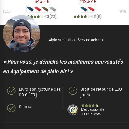
84,77 €
119,97 €
,6
(
11
)
4,3
(
23
)
4,2
(
6
)
Alpiniste Julian - Service achats
« Pour vous, je déniche les meilleures nouveautés
en équipement de plein air ! »
Livraison gratuite dès
Droit de retour de 100
69 € (FR)
jours
Klarna
L' évaluation de
1.685 clients