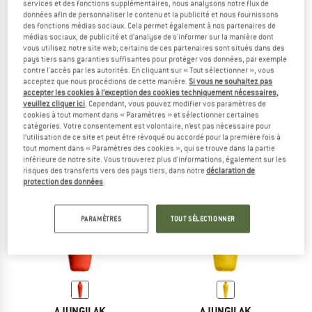
services et des fonctions supplémentaires, nous analysons notre flux de
données afin de personnaliser le contenu et la publicité et nous fournissons
des fonctions médias sociaux. Cela permet également à nos partenaires de
médias sociaux, de publicité et d'analyse de s'informer sur la manière dont
vous utilisez notre site web; certains de ces partenaires sont situés dans des
AJUNGILAK
AJUNGILAK
pays tiers sans garanties suffisantes pour protéger vos données, par exemple
Aputi Fiber Bag -7C
Women's Aputi Down Bag -10C
contre l'accès par les autorités. En cliquant sur « Tout sélectionner », vous
Sac de couchage synthétique
Sac de couchage en duvet
acceptez que nous procédions de cette manière.
Si vous ne souhaitez pas
accepter les cookies à l’exception des cookies techniquement nécessaires,
249,95 €
199,96 €
429,95 €
veuillez cliquer ici
. Cependant, vous pouvez modifier vos paramètres de
4,3
(3)
5,0
(2)
cookies à tout moment dans « Paramètres » et sélectionner certaines
catégories. Votre consentement est volontaire, n’est pas nécessaire pour
l’utilisation de ce site et peut être révoqué ou accordé pour la première fois à
tout moment dans « Paramètres des cookies », qui se trouve dans la partie
inférieure de notre site. Vous trouverez plus d'informations, également sur les
risques des transferts vers des pays tiers, dans notre
déclaration de
protection des données
.
PARAMÈTRES
TOUT SÉLECTIONNER
AJUNGILAK
AJUNGILAK