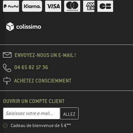
ENVOYEZ-NOUS UN E-MAIL !
04 65 82 17 36
ACHETEZ CONSCIEMMENT
OUVRIR UN COMPTE CLIENT
Entrez votre adresse e-mail ici et créez votre compte client à la 
Adresse e-mail
Cadeau de bienvenue de 5 €**