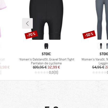
-70 %
-50 %
Remise
Remise
MARQUE
MAR
STOIC
STOI
Article
Article
icot
Women's DalslandSt. Gravel Short Tight
Women's VaraSt. Tr
Product group
Produc
e
Pantalon de cyclisme
Leggi
duit
Prix
Prix réduit
Pr
Pr
9,98 €
109,95 €
32,99 €
54,95 €
2
)
0,0
(
0
)