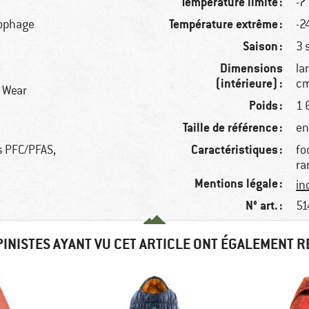
Température limite :
-7
Température extrême :
cophage
-2
Saison :
3 
Dimensions
la
(intérieure) :
cm
r Wear
Poids :
1 
Taille de référence :
en
Caractéristiques :
ns PFC/PFAS,
fo
ra
Mentions légale :
in
N° art. :
51
PINISTES AYANT VU CET ARTICLE ONT ÉGALEMENT 