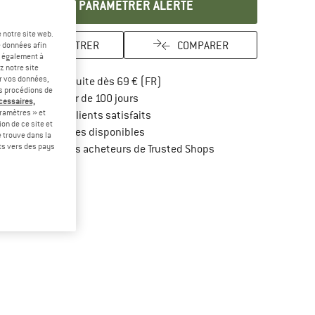
PARAMÉTRER ALERTE
 notre site web.
ENREGISTRER
COMPARER
e données afin
t également à
z notre site
er vos données,
Trouve les infos sur la livraison 
Livraison gratuite dès 69 € (FR)
us procédions de
Trouve les informations de paiement i
Droit de retour de 100 jours
écessaires,
ramètres » et
> 4 000 000 clients satisfaits
on de ce site et
Tous les articles disponibles
 trouve dans la
rts vers des pays
Trouve toutes les infos
Protection des acheteurs de Trusted Shops