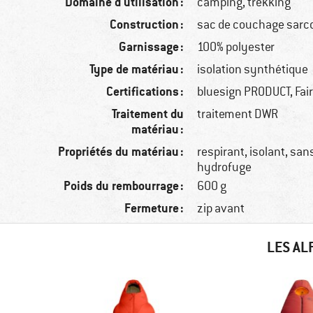
Domaine d'utilisation :
camping, trekking
Construction :
sac de couchage sar
Garnissage :
100% polyester
Type de matériau :
isolation synthétique
Certifications :
bluesign PRODUCT, Fai
Traitement du
traitement DWR
matériau :
Propriétés du matériau :
respirant, isolant, sa
hydrofuge
Poids du rembourrage :
600 g
Fermeture :
zip avant
LES AL