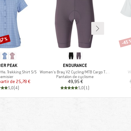
57 %
-45 
Remi
QUE
MARQUE
ER PEAK
ENDURANCE
Article
Ar
e. Trekking Shirt S/S
Women's Bray V2 Cycling/MTB Cargo Tights
W
oduct group
Product group
emisier
Pantalon de cyclisme
Prix
Prix réduit
Prix
partir de
25,78 €
49,95 €
5,0
(
4
)
5,0
(
1
)