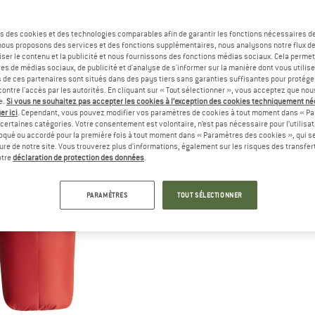
s des cookies et des technologies comparables afin de garantir les fonctions nécessaires de
, nous proposons des services et des fonctions supplémentaires, nous analysons notre flux d
ser le contenu et la publicité et nous fournissons des fonctions médias sociaux. Cela perme
es de médias sociaux, de publicité et d'analyse de s'informer sur la manière dont vous utilise
s de ces partenaires sont situés dans des pays tiers sans garanties suffisantes pour protég
ontre l'accès par les autorités. En cliquant sur « Tout sélectionner », vous acceptez que no
e.
Si vous ne souhaitez pas accepter les cookies à l’exception des cookies techniquement n
er ici
. Cependant, vous pouvez modifier vos paramètres de cookies à tout moment dans « Pa
certaines catégories. Votre consentement est volontaire, n’est pas nécessaire pour l’utilisati
oqué ou accordé pour la première fois à tout moment dans « Paramètres des cookies », qui se
eure de notre site. Vous trouverez plus d'informations, également sur les risques des transfe
otre
déclaration de protection des données
.
PARAMÈTRES
TOUT SÉLECTIONNER