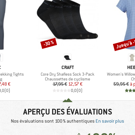
Jusqu'à -
-30 %
Remise
Remise
QUE
MARQUE
MAR
C
CRAFT
HEB
Article
Article
ekking Tights
Core Dry Shafless Sock 3-Pack
Women's WillowH
t group
Product group
Pr
ng
Chaussettes de cyclisme
Ch
ix
ix réduit
Prix
Prix réduit
7,48 €
17,95 €
12,57 €
59,95 €
à 
0,0
(
0
)
0,0
(
0
)
APERÇU DES ÉVALUATIONS
Nos évaluations sont 100 % authentiques
En savoir plus