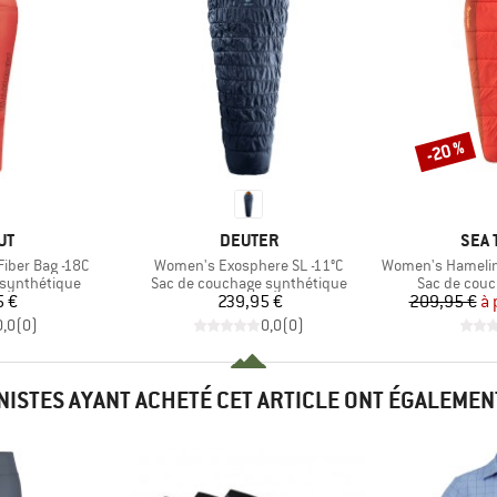
-20 %
Remise
UE
MARQUE
MAR
UT
DEUTER
SEA 
Article
Article
iber Bag -18C
Women's Exosphere SL -11°C
Women's Hamelin -9°C
Product group
Product gro
 synthétique
Sac de couchage synthétique
Sac de couc
ix
Prix
5 €
239,95 €
209,95 €
à 
0,0
(
0
)
0,0
(
0
)
INISTES AYANT ACHETÉ CET ARTICLE ONT ÉGALEMEN