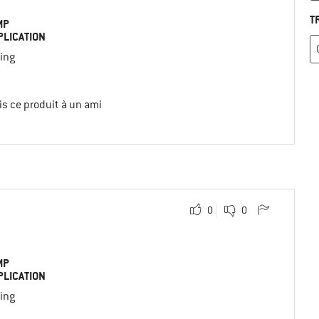
T
MP
PLICATION
ing
s ce produit à un ami
0
0
MP
PLICATION
ing