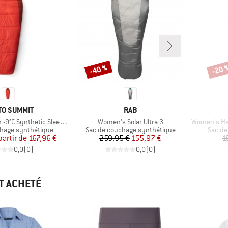
-40 %
-20 
Remise
Remi
QUE
MARQUE
TO SUMMIT
RAB
Article
Article
 Synthetic Sleeping Bag
Women's Solar Ultra 3
Women's Hameli
up
Product group
Produc
hage synthétique
Sac de couchage synthétique
Sac de
Prix
Prix réduit
Prix
Prix réduit
partir de
167,96 €
259,95 €
155,97 €
1
0,0
(
0
)
0,0
(
0
)
T ACHETÉ