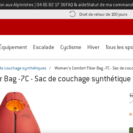
Appelez-nous au
on aux Alpinistes
|
04 65 82 17 36
FAQ & aide
Statut de ma command
e les informations de paiement ici ! Ouvre une boîte d'information
Tro
Droit de retour de 100 jours
Équipement
Escalade
Cyclisme
Hiver
Tous les spo
de couchage synthétiques
/
Women's Comfort Fiber Bag -7C - Sac de co
 Bag -7C - Sac de couchage synthétique
Pr
Pr
1
Ar