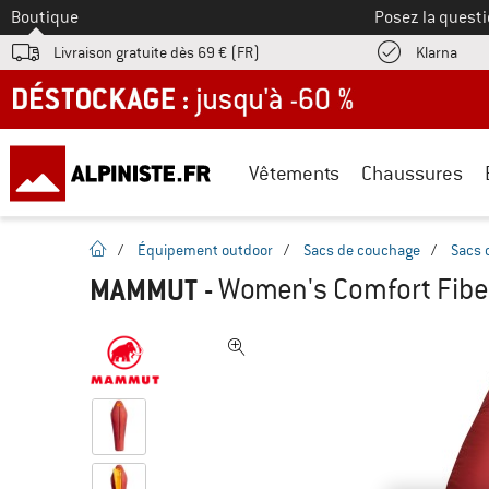
Vers le
Boutique
Posez la questi
Trouv
Livraison gratuite dès 69 € (FR)
Klarna
DÉSTOCKAGE : jusqu'à -60 %
Vêtements
Chaussures
Page d'accueil
/
Équipement outdoor
/
Sacs de couchage
/
Sacs 
MAMMUT
-
Women's Comfort Fiber