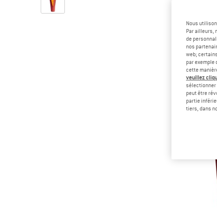
Nous utilison
Par ailleurs
de personnali
nos partenair
web; certain
par exemple c
cette manièr
veuillez cliqu
sélectionner 
peut être rév
partie inféri
tiers, dans n