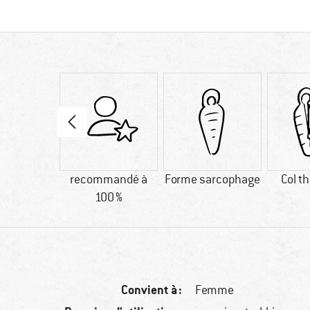
63 g
recommandé à
Forme sarcophage
Col t
100 %
Convient à :
Femme