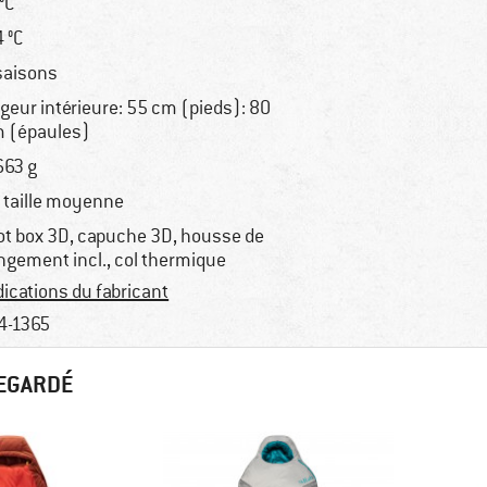
 °C
4 °C
saisons
rgeur intérieure: 55 cm (pieds): 80
 (épaules)
663 g
 taille moyenne
ot box 3D, capuche 3D, housse de
ngement incl., col thermique
dications du fabricant
4-1365
REGARDÉ