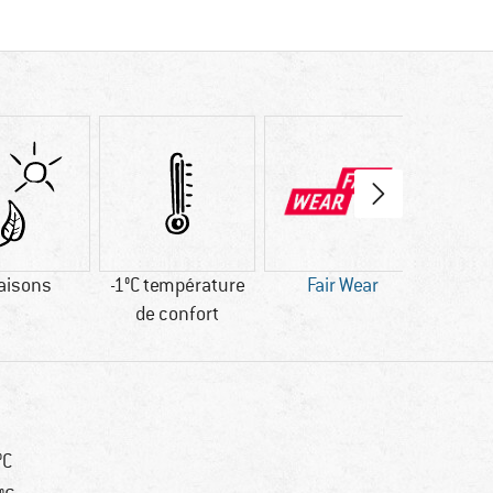
aisons
-1°C température
Fair Wear
bluesi
de confort
°C