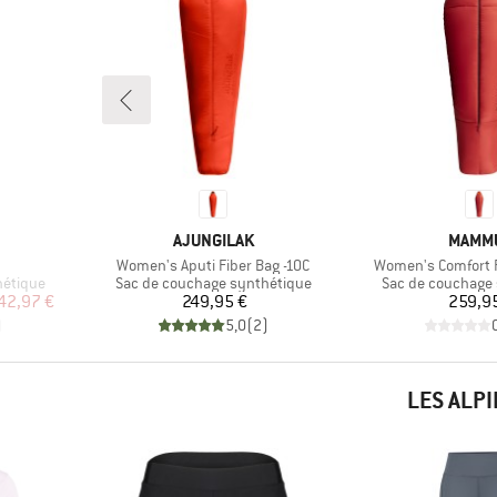
MARQUE
MARQ
AJUNGILAK
MAMM
Article
Article
Women's Aputi Fiber Bag -10C
Women's Comfort F
Product group
Product group
hétique
Sac de couchage synthétique
Sac de couchage
duit
Prix
Pr
42,97 €
249,95 €
259,9
)
5,0
(
2
)
LES ALP