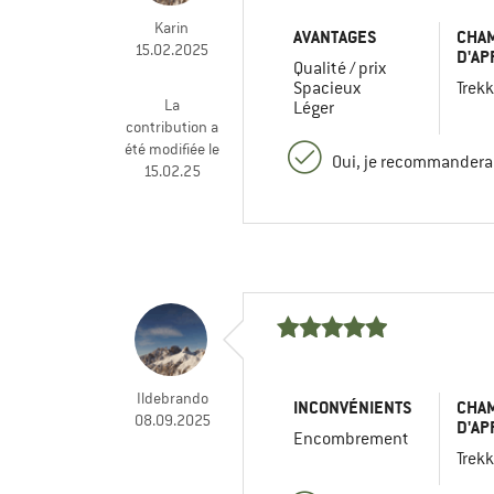
Karin
AVANTAGES
CHA
15.02.2025
D'AP
Qualité / prix
Spacieux
Trekk
La
Léger
contribution a
été modifiée le
Oui, je recommanderai
15.02.25
Ildebrando
INCONVÉNIENTS
CHA
08.09.2025
D'AP
Encombrement
Trekk