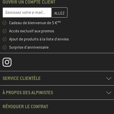
OUVRIR UN COMPTE CLIENT
Entrez votre adresse e-mail ici et créez votre compte client à la 
Adresse e-mail
Cadeau de bienvenue de 5 €**
Accès exclusif aux promos
Ajout de produits à la liste d'envies
Surprise d'anniversaire
SERVICE CLIENTÈLE
À PROPOS DES ALPINISTES
RÉVOQUER LE CONTRAT