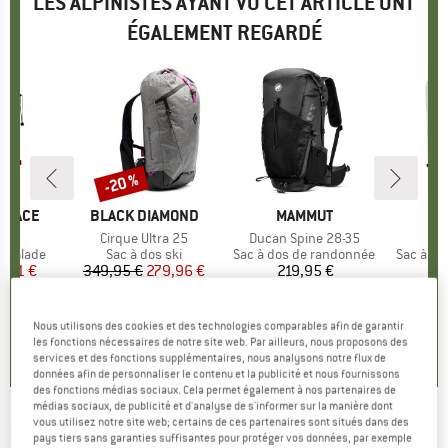
LES ALPINISTES AYANT VU CET ARTICLE ONT
ÉGALEMENT REGARDÉ
-20 %
Remise
 FACE
MARQUE
BLACK DIAMOND
MARQUE
MAMMUT
27
Article
Cirque Ultra 25
Article
Ducan Spine 28-35
A
L
up
escalade
Product group
Sac à dos ski
Product group
Sac à dos de randonnée
Product
Sac à do
ix
ix réduit
0,71 €
349,95 €
Prix
Prix réduit
279,96 €
219,95 €
Prix
1
3,7
(
3
)
0,0
(
0
)
0,0
(
0
)
Nous utilisons des cookies et des technologies comparables afin de garantir
les fonctions nécessaires de notre site web. Par ailleurs, nous proposons des
services et des fonctions supplémentaires, nous analysons notre flux de
données afin de personnaliser le contenu et la publicité et nous fournissons
des fonctions médias sociaux. Cela permet également à nos partenaires de
médias sociaux, de publicité et d'analyse de s'informer sur la manière dont
vous utilisez notre site web; certains de ces partenaires sont situés dans des
MAMMUT
-
Women's Aenergy ST 32 - Sac à
pays tiers sans garanties suffisantes pour protéger vos données, par exemple