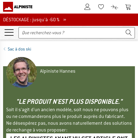
Vers le compte client
Vers 
Vers la liste d'env
Vers le com
DÉSTOCKAGE : jusqu'à -60 %
DÉSTOCKAGE : jusqu'à -60 % »
Sac à dos ski
Alpiniste Hannes
"LE PRODUIT N'EST PLUS DISPONIBLE."
Soit il s'agit d'un ancien modèle, soit nous ne pouvons plus
ou ne commanderons plus le produit auprès du fabricant.
Ne désespérez pas, nous avons naturellement des solutions
de rechange à vous proposer :