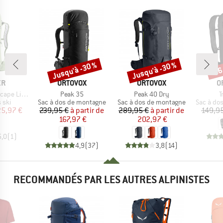
Jusqu'à -30 %
Jusqu'à -30 %
-26
Remise
Remise
Rem
UE
MARQUE
MARQUE
M
ER
ORTOVOX
ORTOVOX
O
Article
Article
A
ite 24 SL
Peak 35
Peak 40 Dry
T
group
Product group
Product group
Product 
 ski
Sac à dos de montagne
Sac à dos de montagne
Sac à do
ix
ix réduit
Prix
Prix réduit
Prix
Prix réduit
25,97 €
239,95 €
à partir de
289,95 €
à partir de
149,9
167,97 €
202,97 €
5,0
(
1
)
4,9
(
37
)
3,8
(
14
)
RECOMMANDÉS PAR LES AUTRES ALPINISTES