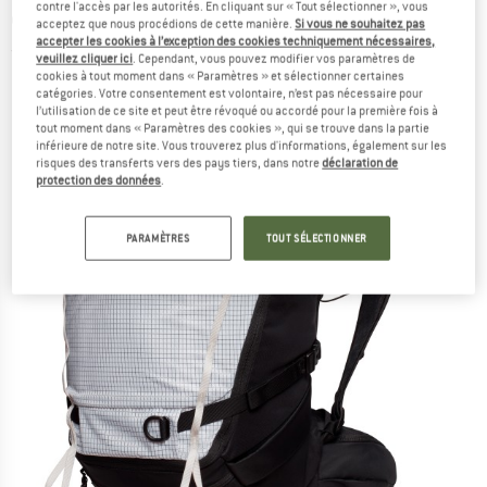
contre l'accès par les autorités. En cliquant sur « Tout sélectionner », vous
dos ski
acceptez que nous procédions de cette manière.
Si vous ne souhaitez pas
accepter les cookies à l’exception des cookies techniquement nécessaires,
(0)
veuillez cliquer ici
. Cependant, vous pouvez modifier vos paramètres de
cookies à tout moment dans « Paramètres » et sélectionner certaines
catégories. Votre consentement est volontaire, n’est pas nécessaire pour
l’utilisation de ce site et peut être révoqué ou accordé pour la première fois à
tout moment dans « Paramètres des cookies », qui se trouve dans la partie
inférieure de notre site. Vous trouverez plus d'informations, également sur les
risques des transferts vers des pays tiers, dans notre
déclaration de
protection des données
.
PARAMÈTRES
TOUT SÉLECTIONNER