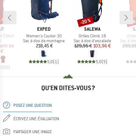
 -50 %
-20 %
-26
Remise
Rem
UE
MARQUE
MARQUE
M
UT
EXPED
SALEWA
S
Article
Article
Artic
 T-Shirt
Women's Couloir 30
Ortles Climb 18
Ortl
ct group
Product group
Product group
Product 
t
Sac à dos de montagne
Sac à dos d'escalade
Sac à do
ix
ix réduit
Prix
Prix
Prix réduit
artir de
218,45 €
129,95 €
103,96 €
259,95
 €
5,0
(
1
)
5,0
(
5
)
0,0
(
0
)
QU'EN DITES-VOUS ?
POSEZ UNE QUESTION
ÉCRIVEZ UNE ÉVALUATION
PARTAGER UNE IMAGE