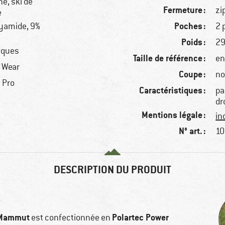
e, ski de
Fermeture :
zi
e
Poches :
lyamide, 9%
2 
Poids :
29
tiques
Taille de référence :
en
r Wear
Coupe :
no
 Pro
Caractéristiques :
pa
dr
Mentions légale :
in
N° art. :
10
DESCRIPTION DU PRODUIT
Mammut
Polartec Power
est confectionnée en