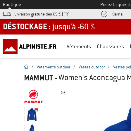
Vers le
Boutique
Posez la questi
Trouv
Livraison gratuite dès 69 € (FR)
Klarna
DÉSTOCKAGE : jusqu'à -60 %
Vêtements
Chaussures
Page d'accueil
/
Vêtements outdoor
/
Vestes outdoor
/
Vestes pol
MAMMUT
-
Women's Aconcagua ML 