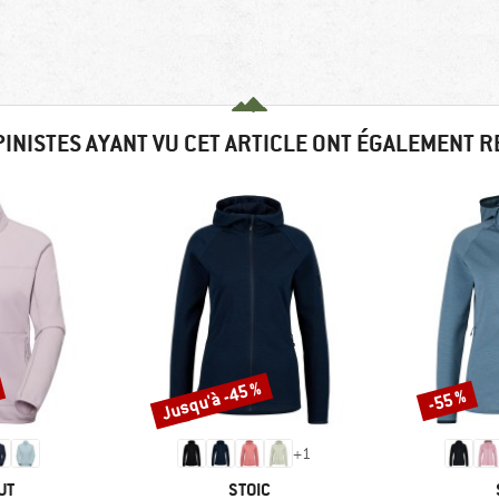
PINISTES AYANT VU CET ARTICLE ONT ÉGALEMENT 
Jusqu'à -45 %
-55 %
Remise
Remise
+
1
UE
MARQUE
UT
STOIC