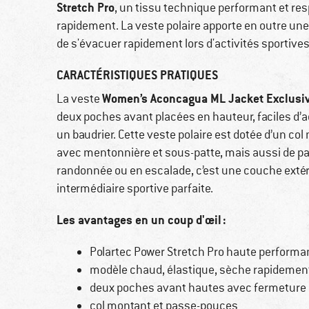
Stretch Pro
, un tissu technique performant et res
rapidement. La veste polaire apporte en outre une
de s'évacuer rapidement lors d'activités sportives
CARACTÉRISTIQUES PRATIQUES
Women’s Aconcagua ML Jacket Exclusi
La veste
deux poches avant placées en hauteur, faciles d
un baudrier. Cette veste polaire est dotée d’un col
avec mentonnière et sous-patte, mais aussi de 
randonnée ou en escalade, c’est une couche extéri
intermédiaire sportive parfaite.
Les avantages en un coup d'œil :
Polartec Power Stretch Pro haute perform
modèle chaud, élastique, sèche rapidemen
deux poches avant hautes avec fermeture à
col montant et passe-pouces