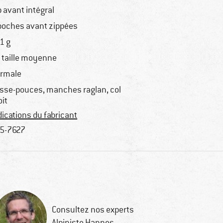
p avant intégral
poches avant zippées
1 g
 taille moyenne
rmale
sse-pouces, manches raglan, col
oit
dications du fabricant
5-7627
Consultez nos experts
Alpiniste Hannes