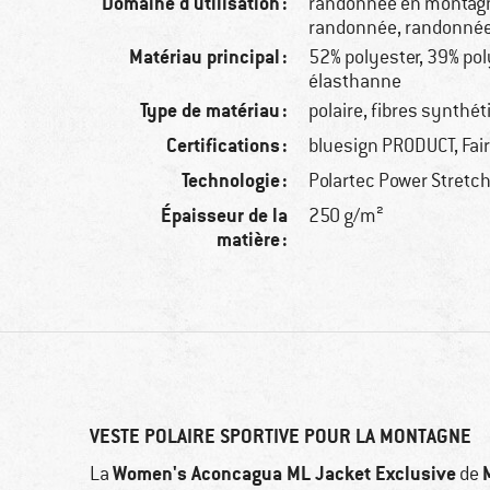
Domaine d'utilisation :
randonnée en montagn
randonnée, randonné
Matériau principal :
52% polyester, 39% po
élasthanne
Type de matériau :
polaire, fibres synthé
Certifications :
bluesign PRODUCT, Fai
Technologie :
Polartec Power Stretch
Épaisseur de la
250 g/m²
matière :
VESTE POLAIRE SPORTIVE POUR LA MONTAGNE
Women's Aconcagua ML Jacket Exclusive
La
de