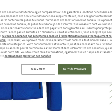
Sé
s des cookies et des technologies comparables afin de garantir les fonctions nécessaires de
, nous proposons des services et des fonctions supplémentaires, nous analysons notre flux d
ser le contenu et la publicité et nous fournissons des fonctions médias sociaux. Cela perme
G
es de médias sociaux, de publicité et d'analyse de s'informer sur la manière dont vous utilise
s de ces partenaires sont situés dans des pays tiers sans garanties suffisantes pour protég
ontre l'accès par les autorités. En cliquant sur « Tout sélectionner », vous acceptez que no
Dé
e.
Si vous ne souhaitez pas accepter les cookies à l’exception des cookies techniquement n
er ici
. Cependant, vous pouvez modifier vos paramètres de cookies à tout moment dans « Pa
Qu
certaines catégories. Votre consentement est volontaire, n’est pas nécessaire pour l’utilisati
oqué ou accordé pour la première fois à tout moment dans « Paramètres des cookies », qui se
eure de notre site. Vous trouverez plus d'informations, également sur les risques des transfe
otre
déclaration de protection des données
.
PARAMÈTRES
TOUT SÉLECTIONNER