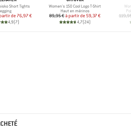
Article
Arti
isko Short Tights
Women's 150 Cool Logo T-Shirt
Wom
roduct group
Product group
Pr
egging
Haut en mérinos
Po
Prix
Prix réduit
Prix
Prix réduit
partir de
76,97 €
89,95 €
à partir de
59,37 €
119,9
4,9
(
7
)
4,7
(
24
)
ACHETÉ