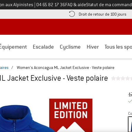
Appelez-nous au
on aux Alpinistes
|
04 65 82 17 36
FAQ & aide
Statut de ma command
e les informations de paiement ici ! Ouvre une boîte d'information
Tro
Droit de retour de 100 jours
Équipement
Escalade
Cyclisme
Hiver
Tous les spo
aires
/
Women's Aconcagua ML Jacket Exclusive - Veste polaire
Jacket Exclusive - Veste polaire
Pr
Pr
1
Co