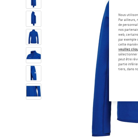
Nous utilison
Par ailleurs
de personnali
nos partenair
web; certain
par exemple c
cette manièr
veuillez cliqu
sélectionner 
peut être rév
partie inféri
tiers, dans n