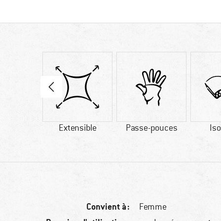
91 g
Extensible
Passe-pouces
Iso
Convient à :
Femme