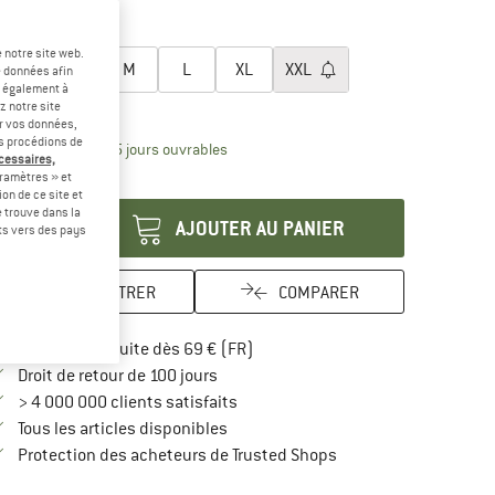
-45 %
lectionner taille:
 notre site web.
XS
S
M
L
XL
XXL
e données afin
t également à
uide des tailles
z notre site
er vos données,
us procédions de
Le lien s'ouvre dans une boîte d'inform
lai de livraison: 3-5 jours ouvrables
écessaires,
ramètres » et
antité:
on de ce site et
 trouve dans la
AJOUTER AU PANIER
rts vers des pays
ENREGISTRER
COMPARER
Trouve les infos sur la livraison 
Livraison gratuite dès 69 € (FR)
Trouve les informations de paiement i
Droit de retour de 100 jours
> 4 000 000 clients satisfaits
Tous les articles disponibles
Trouve toutes les infos
Protection des acheteurs de Trusted Shops