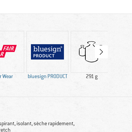
ir Wear
bluesign PRODUCT
291 g
Ext
spirant, isolant, sèche rapidement,
retch