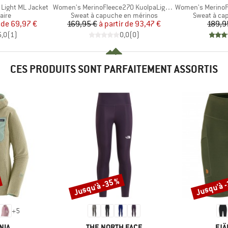
Article
Article
Light ML Jacket
Women's MerinoFleece270 KuolpaLightSt. Zip Hoody
Women's MerinoFleece3
group
Product group
Product gr
aire
Sweat à capuche en mérinos
Sweat à ca
ix
ix réduit
Prix
Prix réduit
 de
69,97 €
169,95 €
à partir de
93,47 €
189,9
5,0
(
1
)
0,0
(
0
)
CES PRODUITS SONT PARFAITEMENT ASSORTIS
Jusqu'à -35 %
Jusqu'à 
Remise
Remise
+
5
E
MARQUE
MA
NIA
THE NORTH FACE
FJÄ