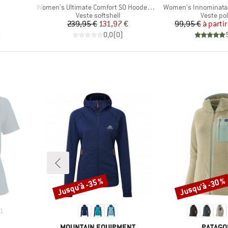
Article
Article
Women's Ultimate Comfort SO Hooded Jacket Exclusive
Women's Innominata 
up
Product group
Product 
Veste softshell
Veste pol
Prix
Prix réduit
Pr
Pr
239,95 €
131,97 €
99,95 €
à partir
)
0,0
(
0
)
Jusqu'à -35 %
Jusqu'à -30 %
Remise
Remise
1
MARQUE
MARQU
MOUNTAIN EQUIPMENT
PATAGO