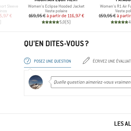
Article
Article
hort Sleeve
Women's Eclipse Hooded Jacket
Women's R1 Air Fu
Product group
Product 
inos
Veste polaire
Veste pol
duit
Prix
Prix réduit
Pr
Pr
5,97 €
169,95 €
à partir de
116,97 €
159,95 €
à partir
)
5,0
(
5
)
4
QU'EN DITES-VOUS ?
POSEZ UNE QUESTION
ÉCRIVEZ UNE ÉVALUAT
LES A