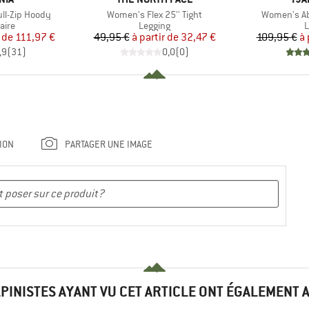
Article
Article
ll-Zip Hoody
Women's Flex 25'' Tight
Women's Ab
group
Product group
P
aire
Legging
L
ix
ix réduit
Prix
Prix réduit
 de
111,97 €
49,95 €
à partir de
32,47 €
109,95 €
à 
,9
(
31
)
0,0
(
0
)
ION
PARTAGER UNE IMAGE
LPINISTES AYANT VU CET ARTICLE ONT ÉGALEMENT 