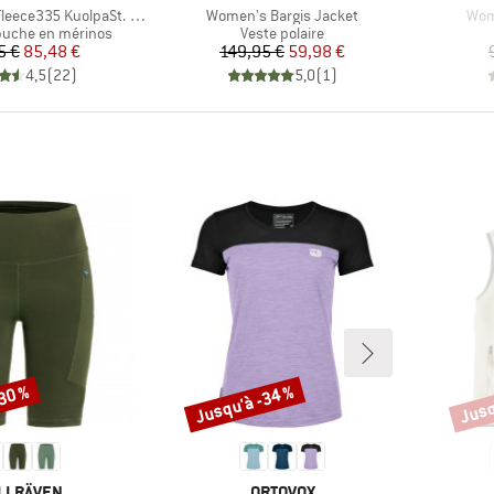
Article
Artic
35 KuolpaSt. II Zip Hoody
Women's Bargis Jacket
Wom
oup
Product group
puche en mérinos
Veste polaire
Prix
Prix réduit
Prix
Prix réduit
5 €
85,48 €
149,95 €
59,98 €
4,5
(
22
)
5,0
(
1
)
-30 %
Jusqu'à -34 %
Jusq
Remise
Remi
RQUE
MARQUE
LLRÄVEN
ORTOVOX