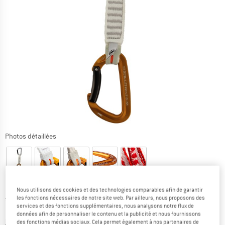
Photos détaillées
Nous utilisons des cookies et des technologies comparables afin de garantir
Prix initial :
Prix:
23,95
€
les fonctions nécessaires de notre site web. Par ailleurs, nous proposons des
services et des fonctions supplémentaires, nous analysons notre flux de
16,77
€
TVA incl.
données afin de personnaliser le contenu et la publicité et nous fournissons
Informations sur les frais de livraison. Ouvre une bo
hors Frais de livraison
des fonctions médias sociaux. Cela permet également à nos partenaires de