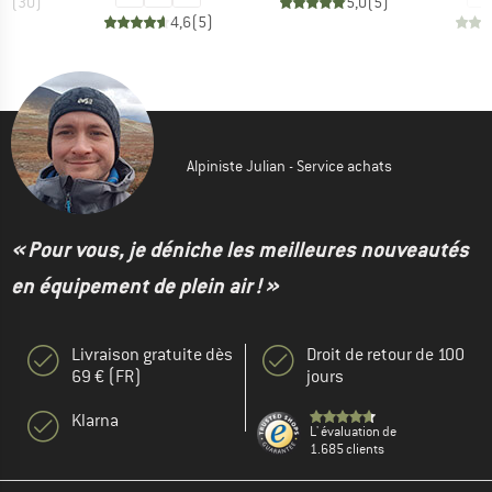
,8
(
30
)
5,0
(
5
)
4,6
(
5
)
Alpiniste Julian - Service achats
« Pour vous, je déniche les meilleures nouveautés
en équipement de plein air ! »
Livraison gratuite dès
Droit de retour de 100
69 € (FR)
jours
Klarna
L' évaluation de
1.685 clients