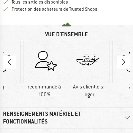
Tous les articles disponibles
Trouve toutes les i
Protection des acheteurs de Trusted Shops
VUE D'ENSEMBLE
 g
recommandé à
Avis client.e.s:
7
100 %
léger
RENSEIGNEMENTS MATÉRIEL ET
FONCTIONNALITÉS