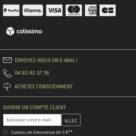
ENVOYEZ-NOUS UN E-MAIL !
04 65 82 17 36
ACHETEZ CONSCIEMMENT
OUVRIR UN COMPTE CLIENT
Entrez votre adresse e-mail ici et créez votre compte client à la 
Adresse e-mail
Cadeau de bienvenue de 5 €**