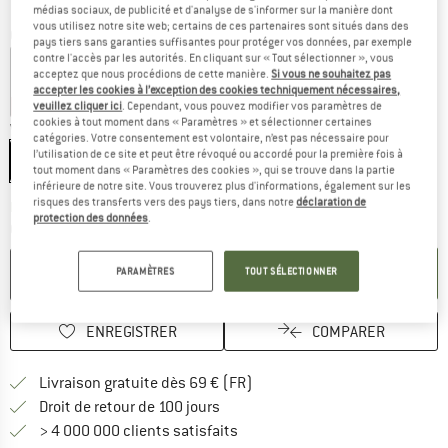
médias sociaux, de publicité et d'analyse de s'informer sur la manière dont
vous utilisez notre site web; certains de ces partenaires sont situés dans des
Couleur:
Light Grey / Gold II
pays tiers sans garanties suffisantes pour protéger vos données, par exemple
contre l'accès par les autorités. En cliquant sur « Tout sélectionner », vous
acceptez que nous procédions de cette manière.
Si vous ne souhaitez pas
accepter les cookies à l’exception des cookies techniquement nécessaires,
-15 %
-30 %
veuillez cliquer ici
. Cependant, vous pouvez modifier vos paramètres de
cookies à tout moment dans « Paramètres » et sélectionner certaines
Variante:
12 cm - 1-Pack
catégories. Votre consentement est volontaire, n’est pas nécessaire pour
l’utilisation de ce site et peut être révoqué ou accordé pour la première fois à
12 cm - 1-Pack
12 cm - 6-Pack
17 cm - 1-Pack
tout moment dans « Paramètres des cookies », qui se trouve dans la partie
inférieure de notre site. Vous trouverez plus d'informations, également sur les
risques des transferts vers des pays tiers, dans notre
déclaration de
Le lien s'ouvre dans une boîte d'inf
Délai de livraison: 3-5 jours ouvrables
protection des données
.
Quantité:
AJOUTER AU PANIER
PARAMÈTRES
TOUT SÉLECTIONNER
ENREGISTRER
COMPARER
Trouve les infos sur la livrais
Livraison gratuite dès 69 € (FR)
Trouve les informations de paiemen
Droit de retour de 100 jours
> 4 000 000 clients satisfaits