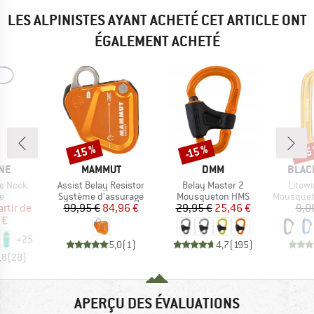
LES ALPINISTES AYANT ACHETÉ CET ARTICLE ONT
ÉGALEMENT ACHETÉ
-15 %
-15 %
-15
Remise
Remise
Rem
E
MARQUE
MARQUE
MARQ
NE
MAMMUT
DMM
BLAC
Article
Article
Article
de Neck
Assist Belay Resistor
Belay Master 2
Litewi
ct group
Product group
Product group
Product g
e
Système d'assurage
Mousqueton HMS
Mousqueton 
ix
ix réduit
Prix
Prix réduit
Prix
Prix réduit
artir de
99,95 €
84,96 €
29,95 €
25,46 €
9,0
 €
+
25
5,0
(
1
)
4,7
(
195
)
,8
(
28
)
APERÇU DES ÉVALUATIONS