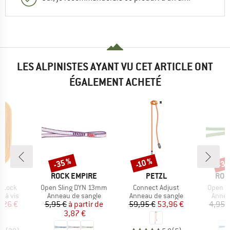
LES ALPINISTES AYANT VU CET ARTICLE ONT
ÉGALEMENT ACHETÉ
-35 %
-35
-10 %
Remise
Remise
Rem
UE
MARQUE
MARQUE
MAR
L
ROCK EMPIRE
PETZL
ROC
Article
Article
Article
-Lock
Open Sling DYN 13mm
Connect Adjust
Open S
oup
Product group
Product group
Produ
 à vis
Anneau de sangle
Anneau de sangle
Annea
ix
ix réduit
Prix
Prix réduit
Prix
Prix réduit
,26 €
5,95 €
à partir de
59,95 €
53,96 €
4,95 
3,87 €