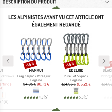
DESCRIPTION DU PRODUIT
LES ALPINISTES AYANT VU CET ARTICLE ONT
ÉGALEMENT REGARDÉ
-15 %
-15 %
-17
Remise
Remise
Rem
UE
MARQUE
MARQUE
MARQ
UT
MAMMUT
EDELRID
BLAC
Article
Article
Article
uickdraws
Crag Keylock Wire Quickdraws
Pure Set Sixpack
Hotforg
t group
Product group
Product group
P
ne
Dégaine
Dégaine
D
ix
ix réduit
Prix
Prix réduit
Prix
Prix réduit
artir de
94,95 €
80,71 €
124,95 €
106,21 €
124,9
 €
4,8
(
5
)
5,0
(
1
)
0,0
(
0
)