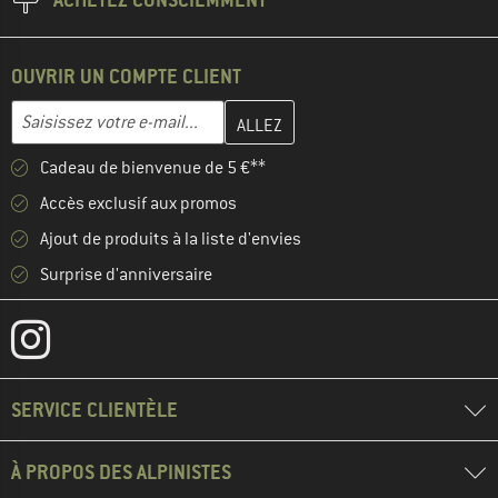
OUVRIR UN COMPTE CLIENT
Entrez votre adresse e-mail ici et créez votre compte client à la 
Adresse e-mail
Cadeau de bienvenue de 5 €**
Accès exclusif aux promos
Ajout de produits à la liste d'envies
Surprise d'anniversaire
SERVICE CLIENTÈLE
À PROPOS DES ALPINISTES