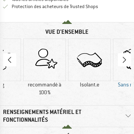
Trouve toutes les i
Protection des acheteurs de Trusted Shops
VUE D'ENSEMBLE
 g
recommandé à
Isolant.e
Sans m
100 %
RENSEIGNEMENTS MATÉRIEL ET
FONCTIONNALITÉS