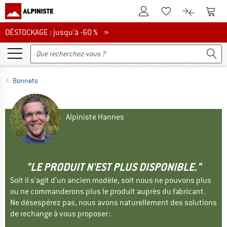
Vers le compte client
Vers 
Vers la liste d'env
Vers le com
DÉSTOCKAGE : jusqu'à -60 %
DÉSTOCKAGE : jusqu'à -60 % »
Bonnets
Alpiniste Hannes
"LE PRODUIT N'EST PLUS DISPONIBLE."
Soit il s'agit d'un ancien modèle, soit nous ne pouvons plus
ou ne commanderons plus le produit auprès du fabricant.
Ne désespérez pas, nous avons naturellement des solutions
de rechange à vous proposer :