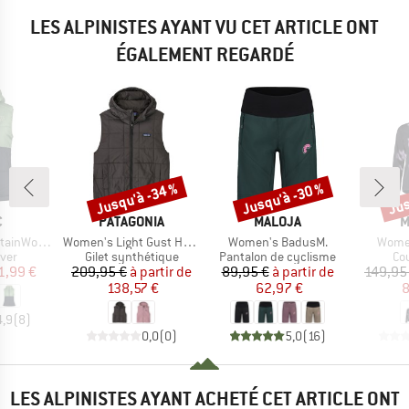
LES ALPINISTES AYANT VU CET ARTICLE ONT
ÉGALEMENT REGARDÉ
Jusqu'à -34 %
Jusqu'à -30 %
Jus
Remise
Remise
Rem
QUE
MARQUE
MARQUE
M
C
PATAGONIA
MALOJA
M
Article
Article
Articl
rboSt. II Vest
Women's Light Gust Hooded Vest
Women's BadusM.
Women
 group
Product group
Product group
Pr
iver
Gilet synthétique
Pantalon de cyclisme
Co
ix
ix réduit
Prix
Prix réduit
Prix
Prix réduit
1,99 €
209,95 €
à partir de
89,95 €
à partir de
149,95
138,57 €
62,97 €
8
4,9
(
8
)
0,0
(
0
)
5,0
(
16
)
LES ALPINISTES AYANT ACHETÉ CET ARTICLE ONT