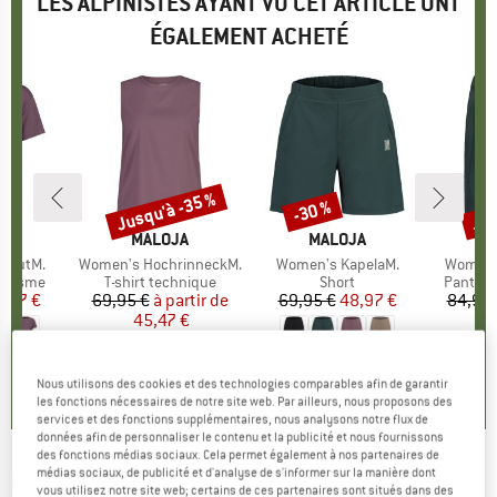
LES ALPINISTES AYANT VU CET ARTICLE ONT
ÉGALEMENT ACHETÉ
Jusqu'à -35 %
Jus
-30 %
Remise
Remise
Rem
UE
JA
MARQUE
MALOJA
MARQUE
MALOJA
M
M
eihutM.
Article
Women's HochrinneckM.
Article
Women's KapelaM.
Article
Women'
oup
yclisme
Product group
T-shirt technique
Product group
Short
Product
Pantalo
ix
ix réduit
5,47 €
69,95 €
à partir de
Prix
Prix réduit
69,95 €
Prix
Prix réduit
48,97 €
84,95 
45,47 €
5
0,0
(
0
)
0,0
(
0
)
0,0
(
0
)
Nous utilisons des cookies et des technologies comparables afin de garantir
les fonctions nécessaires de notre site web. Par ailleurs, nous proposons des
services et des fonctions supplémentaires, nous analysons notre flux de
données afin de personnaliser le contenu et la publicité et nous fournissons
des fonctions médias sociaux. Cela permet également à nos partenaires de
médias sociaux, de publicité et d'analyse de s'informer sur la manière dont
MALOJA
-
Women's RedaliaM. - Gilet
vous utilisez notre site web; certains de ces partenaires sont situés dans des