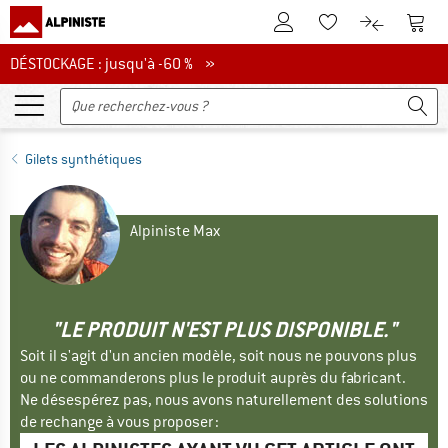
Vers le compte client
Vers 
Vers la liste d'env
Vers le com
DÉSTOCKAGE : jusqu'à -60 %
DÉSTOCKAGE : jusqu'à -60 % »
Gilets synthétiques
Alpiniste Max
"LE PRODUIT N'EST PLUS DISPONIBLE."
Soit il s'agit d'un ancien modèle, soit nous ne pouvons plus
ou ne commanderons plus le produit auprès du fabricant.
Ne désespérez pas, nous avons naturellement des solutions
de rechange à vous proposer :