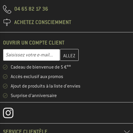
04 65 82 17 36
ACHETEZ CONSCIEMMENT
OUVRIR UN COMPTE CLIENT
Entrez votre adresse e-mail ici et créez votre compte client à la 
Adresse e-mail
Cadeau de bienvenue de 5 €**
Accès exclusif aux promos
Ajout de produits à la liste d'envies
Surprise d'anniversaire
SERVICE CLIENTÈLE