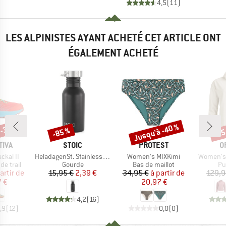
4,5
(
11
)
LES ALPINISTES AYANT ACHETÉ CET ARTICLE ONT
ÉGALEMENT ACHETÉ
 -38 %
Jusqu'à -40 %
-85 %
-25
Remise
Remise
Rem
MARQUE
MARQUE
M
TIVA
STOIC
PROTEST
O
Article
Article
Article
kal II
HeladagenSt. Stainless Steel Bottle 500ml
Women's MIXKimi
Women's 
up
Product group
Product group
Pr
e trail
Gourde
Bas de maillot
Pul
ix
ix réduit
Prix
Prix réduit
Prix
Prix réduit
artir de
15,95 €
2,39 €
34,95 €
à partir de
129,9
 €
20,97 €
4,2
(
16
)
,9
(
12
)
0,0
(
0
)