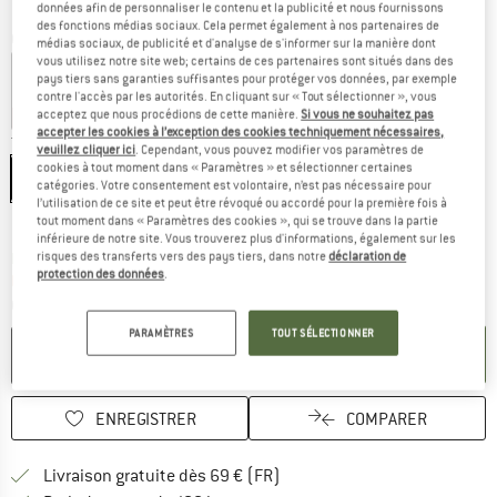
données afin de personnaliser le contenu et la publicité et nous fournissons
des fonctions médias sociaux. Cela permet également à nos partenaires de
Couleur:
Shaded Sage
médias sociaux, de publicité et d'analyse de s'informer sur la manière dont
vous utilisez notre site web; certains de ces partenaires sont situés dans des
pays tiers sans garanties suffisantes pour protéger vos données, par exemple
contre l'accès par les autorités. En cliquant sur « Tout sélectionner », vous
acceptez que nous procédions de cette manière.
Si vous ne souhaitez pas
-60 %
-60 %
-60 %
-60 %
accepter les cookies à l’exception des cookies techniquement nécessaires,
Taille:
XS
veuillez cliquer ici
. Cependant, vous pouvez modifier vos paramètres de
cookies à tout moment dans « Paramètres » et sélectionner certaines
XS
S
M
L
XL
catégories. Votre consentement est volontaire, n’est pas nécessaire pour
l’utilisation de ce site et peut être révoqué ou accordé pour la première fois à
Guide des tailles
tout moment dans « Paramètres des cookies », qui se trouve dans la partie
inférieure de notre site. Vous trouverez plus d'informations, également sur les
Le lien s'ouvre dans une boîte d'inf
risques des transferts vers des pays tiers, dans notre
déclaration de
Délai de livraison: 3-5 jours ouvrables
protection des données
.
Plus que 1 article en stock !
Quantité:
PARAMÈTRES
TOUT SÉLECTIONNER
AJOUTER AU PANIER
ENREGISTRER
COMPARER
Trouve les infos sur la livrais
Livraison gratuite dès 69 € (FR)