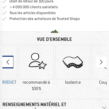
Trouve les informations de paiemen
Droit de retour de 100 jours
> 4 000 000 clients satisfaits
Tous les articles disponibles
Trouve toutes les i
Protection des acheteurs de Trusted Shops
VUE D'ENSEMBLE
 PRODUCT
recommandé à
Isolant.e
Coup
100 %
RENSEIGNEMENTS MATÉRIEL ET