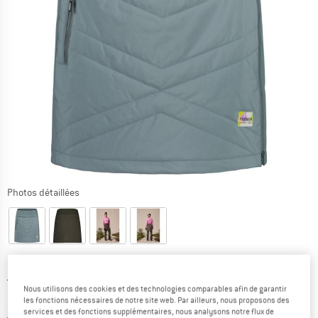
Photos détaillées
Prix initial :
Prix:
149,95
€
Nous utilisons des cookies et des technologies comparables afin de garantir
59,98
€
TVA incl.
les fonctions nécessaires de notre site web. Par ailleurs, nous proposons des
Informations sur les frais de livraison. Ouvre une bo
services et des fonctions supplémentaires, nous analysons notre flux de
hors Frais de livraison