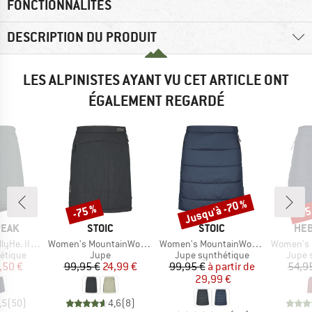
FONCTIONNALITÉS
DESCRIPTION DU PRODUIT
LES ALPINISTES AYANT VU CET ARTICLE ONT
ÉGALEMENT REGARDÉ
Jusqu'à -70 %
-75 %
-55
Remise
Remise
Rem
MARQUE
MARQUE
MAR
PEAK
STOIC
STOIC
HEB
Article
Article
Article
Padded Skirt
Women's MountainWool60 JokkmokkSt. Padded Skirt
Women's MountainWool120 StorboSt Padded Skirt Warm
Women's Loblo
oup
Product group
Product group
Produ
étique
Jupe
Jupe synthétique
Jupe 
ix
ix réduit
Prix
Prix réduit
Prix
Prix réduit
,50 €
99,95 €
24,99 €
99,95 €
à partir de
54,9
29,99 €
,5
(
50
)
4,6
(
8
)