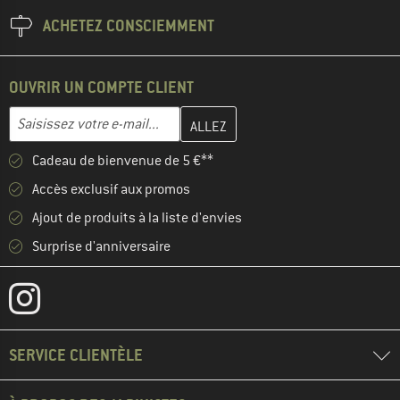
ACHETEZ CONSCIEMMENT
OUVRIR UN COMPTE CLIENT
Entrez votre adresse e-mail ici et créez votre compte client à la 
Adresse e-mail
Cadeau de bienvenue de 5 €**
Accès exclusif aux promos
Ajout de produits à la liste d'envies
Surprise d'anniversaire
SERVICE CLIENTÈLE