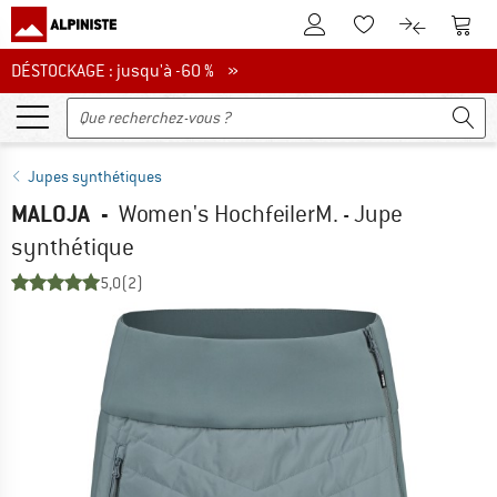
Vers le compte client
Vers 
Vers la liste d'env
Vers le com
DÉSTOCKAGE : jusqu'à -60 %
DÉSTOCKAGE : jusqu'à -60 % »
Jupes synthétiques
MALOJA
-
Women's HochfeilerM. - Jupe
synthétique
5,0
(2)