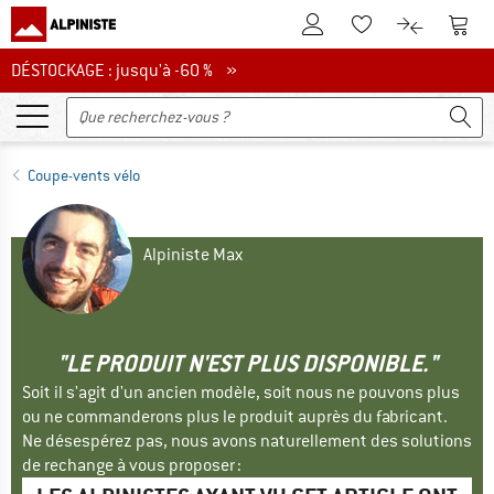
Vers le compte client
Vers 
Vers la liste d'env
Vers le com
DÉSTOCKAGE : jusqu'à -60 %
DÉSTOCKAGE : jusqu'à -60 % »
Coupe-vents vélo
Alpiniste Max
"LE PRODUIT N'EST PLUS DISPONIBLE."
Soit il s'agit d'un ancien modèle, soit nous ne pouvons plus
ou ne commanderons plus le produit auprès du fabricant.
Ne désespérez pas, nous avons naturellement des solutions
de rechange à vous proposer :