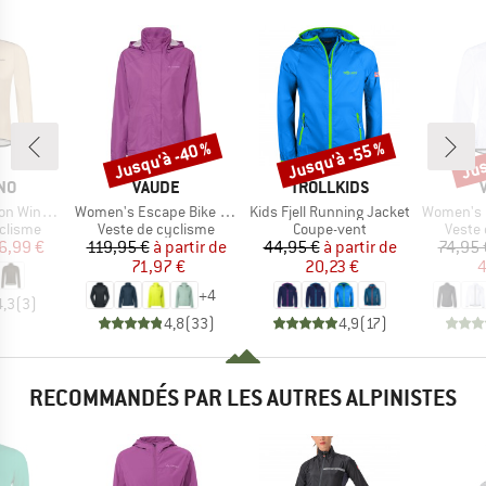
Jusqu'à -40 %
Jusqu'à -55 %
Jus
Remise
Remise
Rem
E
MARQUE
MARQUE
NO
VAUDE
TROLLKIDS
Article
Article
Article
ndbreaker
Women's Escape Bike Light Jacket
Kids Fjell Running Jacket
Women's Mat
oup
Product group
Product group
Produ
clisme
Veste de cyclisme
Coupe-vent
Veste
ix
ix réduit
Prix
Prix réduit
Prix
Prix réduit
6,99 €
119,95 €
à partir de
44,95 €
à partir de
74,95 
71,97 €
20,23 €
4
+
4
4,3
(
3
)
4,8
(
33
)
4,9
(
17
)
RECOMMANDÉS PAR LES AUTRES ALPINISTES