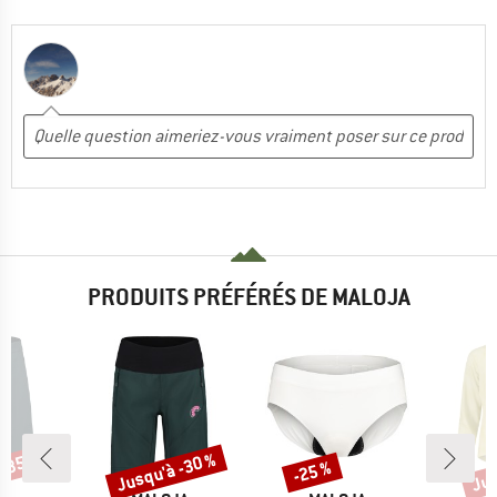
PRODUITS PRÉFÉRÉS DE MALOJA
 -35 %
Jusqu'à -30 %
Jus
-25 %
Remise
Remise
Rem