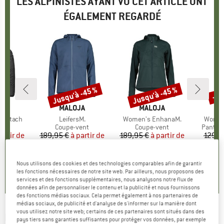
LES ALPINISTES AYANT VU CET ARTICLE ONT
ÉGALEMENT REGARDÉ
Jusqu'à -45 %
Jusqu'à -45 %
-30
Remise
Remise
Rem
E
FEL
MARQUE
MALOJA
MARQUE
MALOJA
M
M
 Wutach
Article
LeifersM.
Article
Women's EnhanaM.
Article
Women
 group
ent
Product group
Coupe-vent
Product group
Coupe-vent
Produc
Pantalo
artir de
ix
ix réduit
189,95 €
à partir de
Prix
Prix réduit
189,95 €
à partir de
Prix
Prix réduit
129,9
 €
104,47 €
104,47 €
Nous utilisons des cookies et des technologies comparables afin de garantir
5,0
(
3
)
0,0
(
0
)
0,0
(
0
)
les fonctions nécessaires de notre site web. Par ailleurs, nous proposons des
services et des fonctions supplémentaires, nous analysons notre flux de
données afin de personnaliser le contenu et la publicité et nous fournissons
des fonctions médias sociaux. Cela permet également à nos partenaires de
médias sociaux, de publicité et d'analyse de s'informer sur la manière dont
vous utilisez notre site web; certains de ces partenaires sont situés dans des
MALOJA
-
FichteM. - Veste de cyclisme
pays tiers sans garanties suffisantes pour protéger vos données, par exemple