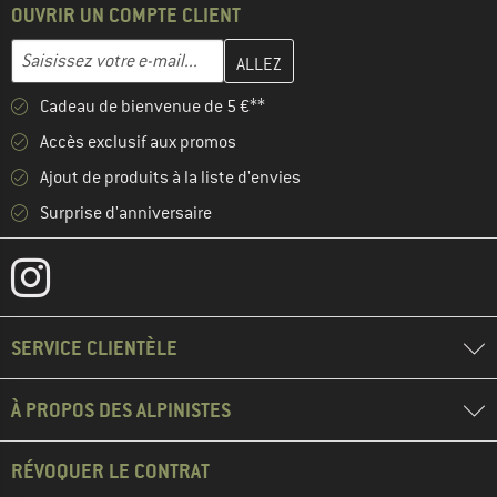
OUVRIR UN COMPTE CLIENT
Entrez votre adresse e-mail ici et créez votre compte client à la 
Adresse e-mail
Cadeau de bienvenue de 5 €**
Accès exclusif aux promos
Ajout de produits à la liste d'envies
Surprise d'anniversaire
SERVICE CLIENTÈLE
À PROPOS DES ALPINISTES
RÉVOQUER LE CONTRAT