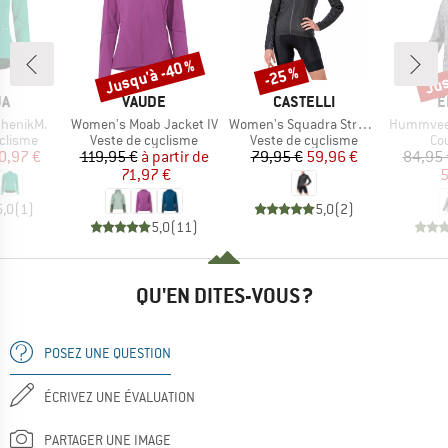
Jusqu'à -40 %
Jus
-25 %
Remise
Remise
Rem
UE
MARQUE
MARQUE
M
JA
VAUDE
CASTELLI
E
Article
Article
Article
henikM.
Women's Moab Jacket IV
Women's Squadra Stretch Jacket
Hummvee W
oup
Product group
Product group
Pr
clisme
Veste de cyclisme
Veste de cyclisme
Co
ix
ix réduit
Prix
Prix réduit
Prix
Prix réduit
0,97 €
119,95 €
à partir de
79,95 €
59,96 €
84,95 
71,97 €
5
5,0
(
1
)
5,0
(
2
)
5,0
(
11
)
QU'EN DITES-VOUS ?
POSEZ UNE QUESTION
ÉCRIVEZ UNE ÉVALUATION
PARTAGER UNE IMAGE