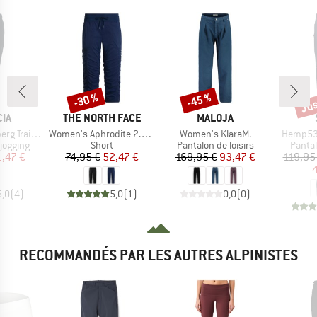
Jus
-30 %
-45 %
Remise
Remise
Rem
E
MARQUE
MARQUE
IA
THE NORTH FACE
MALOJA
Article
Article
Article
ning Pants
Women's Aphrodite 2.0 Capri
Women's KlaraM.
Hemp53 
up
Product group
Product group
Produ
jogging
Short
Pantalon de loisirs
Pantal
ix
ix réduit
Prix
Prix réduit
Prix
Prix réduit
1,47 €
74,95 €
52,47 €
169,95 €
93,47 €
119,95
4
5,0
(
4
)
5,0
(
1
)
0,0
(
0
)
RECOMMANDÉS PAR LES AUTRES ALPINISTES