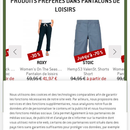
PRODUITS PRÉFÉRÉS DANS PANTALONS DE
LOISIRS
 -22 %
Jusqu'à -70 %
Jus
-30 %
Remise
Remise
Rem
E
NIA
MARQUE
ROXY
MARQUE
STOIC
MA
PA
ck Pants
Article
Women's On The Seashore Linen Cargo Trousers
Article
Hemp53 ValenSt. Shorts
Article
Women's Ha
roup
e bloc
Product group
Pantalon de loisirs
Product group
Short
Produc
Pantal
artir de
ix
ix réduit
59,95 €
Prix
Prix réduit
41,97 €
94,95 €
à partir de
Prix
Prix réduit
99,95 
 €
28,49 €
6
+
1
4,8
(
13
)
Nous utilisons des cookies et des technologies comparables afin de garantir
,9
(
59
)
4,8
(
26
)
les fonctions nécessaires de notre site web. Par ailleurs, nous proposons des
services et des fonctions supplémentaires, nous analysons notre flux de
données afin de personnaliser le contenu et la publicité et nous fournissons
des fonctions médias sociaux. Cela permet également à nos partenaires de
médias sociaux, de publicité et d'analyse de s'informer sur la manière dont
vous utilisez notre site web; certains de ces partenaires sont situés dans des
MALOJA
-
CombinM. - Pantalon de loisirs
pays tiers sans garanties suffisantes pour protéger vos données, par exemple