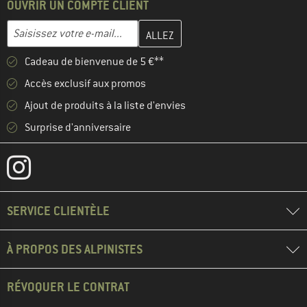
OUVRIR UN COMPTE CLIENT
Entrez votre adresse e-mail ici et créez votre compte client à la 
Adresse e-mail
Cadeau de bienvenue de 5 €**
Accès exclusif aux promos
Ajout de produits à la liste d'envies
Surprise d'anniversaire
SERVICE CLIENTÈLE
À PROPOS DES ALPINISTES
RÉVOQUER LE CONTRAT