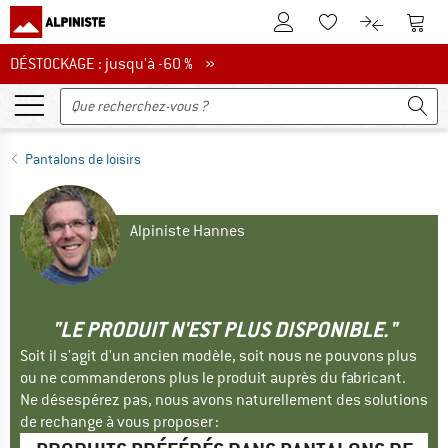
Vers le compte client
Vers 
Vers la liste d'env
Vers le com
DÉSTOCKAGE : jusqu'à -60 %
DÉSTOCKAGE : jusqu'à -60 % »
Pantalons de loisirs
Alpiniste Hannes
"LE PRODUIT N'EST PLUS DISPONIBLE."
Soit il s'agit d'un ancien modèle, soit nous ne pouvons plus
ou ne commanderons plus le produit auprès du fabricant.
Ne désespérez pas, nous avons naturellement des solutions
de rechange à vous proposer :