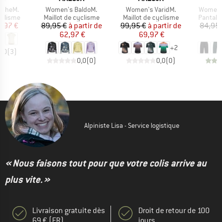
Article
Article
Article
scheM.
Women's BaldoM.
Women's VaridM.
Women'
up
Product group
Product group
Product
yclisme
Maillot de cyclisme
Maillot de cyclisme
Pantalo
ix
ix réduit
Prix
Prix réduit
Prix
Prix réduit
1,97 €
89,95 €
à partir de
99,95 €
à partir de
84,95 
62,97 €
69,97 €
5
+
2
5,0
(
3
)
0,0
(
0
)
0,0
(
0
)
Alpiniste Lisa - Service logistique
« Nous faisons tout pour que votre colis arrive au
plus vite. »
Livraison gratuite dès
Droit de retour de 100
69 € (FR)
jours