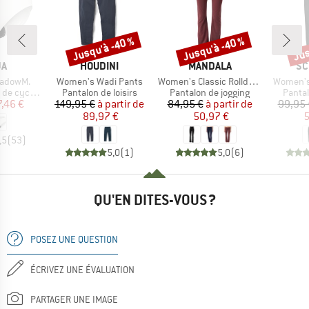
Jusqu'à -40 %
Jusqu'à -40 %
Jus
Remise
Remise
Rem
UE
MARQUE
MARQUE
MA
JA
HOUDINI
MANDALA
SC
Article
Article
Article
adowM.
Women's Wadi Pants
Women's Classic Rolldown
Women's
Product group
Product group
Produ
 cyclisme
Pantalon de loisirs
Pantalon de jogging
Pantal
ix
ix réduit
Prix
Prix réduit
Prix
Prix réduit
7,46 €
149,95 €
à partir de
84,95 €
à partir de
99,95 
89,97 €
50,97 €
5
,5
(
53
)
5,0
(
1
)
5,0
(
6
)
QU'EN DITES-VOUS ?
POSEZ UNE QUESTION
ÉCRIVEZ UNE ÉVALUATION
PARTAGER UNE IMAGE