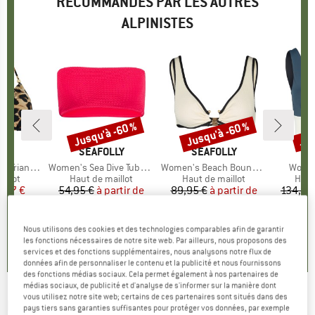
RECOMMANDÉS PAR LES AUTRES
ALPINISTES
Jusqu'à -60 %
Jusqu'à -60 %
Jus
Remise
Remise
Rem
UE
ST
MARQUE
SEAFOLLY
MARQUE
SEAFOLLY
M
MY
e Bikini Top
Article
Women's Sea Dive Tube Top
Article
Women's Beach Bound Ring Front Tank
Article
Women
roup
illot
Product group
Haut de maillot
Product group
Haut de maillot
Prod
Haut
ix
ix réduit
7,97 €
54,95 €
à partir de
Prix
Prix réduit
89,95 €
à partir de
Prix
Prix réduit
134,95
25,98 €
35,98 €
+
2
+
2
5,0
(
1
)
Nous utilisons des cookies et des technologies comparables afin de garantir
5,0
(
1
)
5,0
(
1
)
les fonctions nécessaires de notre site web. Par ailleurs, nous proposons des
services et des fonctions supplémentaires, nous analysons notre flux de
données afin de personnaliser le contenu et la publicité et nous fournissons
des fonctions médias sociaux. Cela permet également à nos partenaires de
médias sociaux, de publicité et d'analyse de s'informer sur la manière dont
vous utilisez notre site web; certains de ces partenaires sont situés dans des
MAAJI
-
Women's Eucaliyptus Green Allure -
pays tiers sans garanties suffisantes pour protéger vos données, par exemple