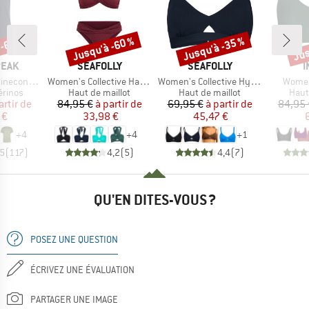
 -60 %
Jusqu'à -60 %
Jusqu'à -35 %
Jus
Remise
Remise
Rem
MARQUE
MARQUE
M
PEAK
SEAFOLLY
SEAFOLLY
I
Article
Article
Article
 II T-Shirt
Women's Collective Halter Bandeau
Women's Collective Hybrid Bralette
Women
oup
Product group
Product group
Prod
érinos
Haut de maillot
Haut de maillot
Haut
ix
ix réduit
Prix
Prix réduit
Prix
Prix réduit
artir de
84,95 €
à partir de
69,95 €
à partir de
84,95 
 €
33,98 €
45,47 €
+
4
+
4
+
1
,5
(
117
)
4,2
(
5
)
4,4
(
7
)
QU'EN DITES-VOUS ?
POSEZ UNE QUESTION
ÉCRIVEZ UNE ÉVALUATION
PARTAGER UNE IMAGE