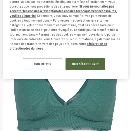
contre l'accès par les autorités. En cliquant sur « Tout sélectionner », vous
Haut de maillot
acceptez que nous procédions de cette manière.
Si vous ne souhaitez pas
accepter les cookies à l’exception des cookies techniquement nécessaires,
(0)
veuillez cliquer ici
. Cependant, vous pouvez modifier vos paramètres de
cookies à tout moment dans « Paramètres » et sélectionner certaines
catégories. Votre consentement est volontaire, n’est pas nécessaire pour
l’utilisation de ce site et peut être révoqué ou accordé pour la première fois à
tout moment dans « Paramètres des cookies », qui se trouve dans la partie
inférieure de notre site. Vous trouverez plus d'informations, également sur les
risques des transferts vers des pays tiers, dans notre
déclaration de
protection des données
.
PARAMÈTRES
TOUT SÉLECTIONNER