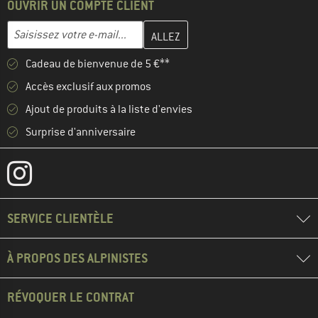
OUVRIR UN COMPTE CLIENT
Entrez votre adresse e-mail ici et créez votre compte client à la 
Adresse e-mail
Cadeau de bienvenue de 5 €**
Accès exclusif aux promos
Ajout de produits à la liste d'envies
Surprise d'anniversaire
SERVICE CLIENTÈLE
À PROPOS DES ALPINISTES
RÉVOQUER LE CONTRAT