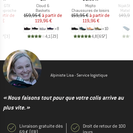
Article
Article
Article
ne GTX
Cloud 6
Mojito
NijakSt. 
Product group
Product group
Produc
'approche
Baskets
Chaussures de loisirs
Matela
ix
ix réduit
Prix
Prix réduit
Prix
Prix réduit
artir de
159,95 €
à partir de
159,95 €
à partir de
149,95
 €
119,96 €
119,96 €
8
+
8
+
10
3,7
(
3
)
4,1
(
23
)
4,8
(
657
)
Alpiniste Lisa - Service logistique
« Nous faisons tout pour que votre colis arrive au
plus vite. »
Livraison gratuite dès
Droit de retour de 100
69 € (FR)
jours