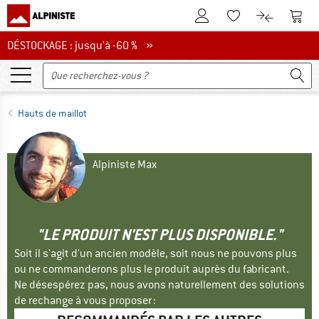
Vers le compte client
Vers 
Vers la liste d'env
Vers le com
DÉSTOCKAGE : jusqu'à -60 %
DÉSTOCKAGE : jusqu'à -60 % »
Hauts de maillot
Alpiniste Max
"LE PRODUIT N'EST PLUS DISPONIBLE."
Soit il s'agit d'un ancien modèle, soit nous ne pouvons plus
ou ne commanderons plus le produit auprès du fabricant.
Ne désespérez pas, nous avons naturellement des solutions
de rechange à vous proposer :