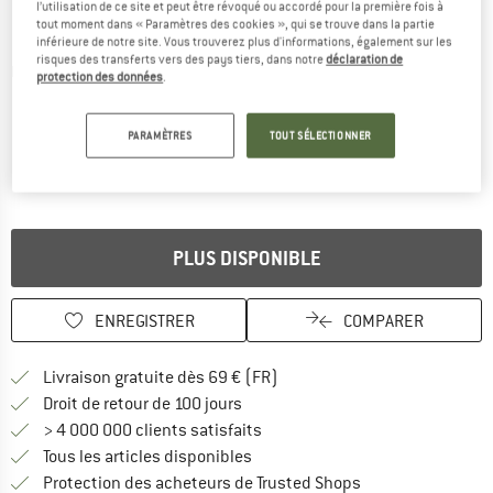
l’utilisation de ce site et peut être révoqué ou accordé pour la première fois à
tout moment dans « Paramètres des cookies », qui se trouve dans la partie
inférieure de notre site. Vous trouverez plus d'informations, également sur les
risques des transferts vers des pays tiers, dans notre
déclaration de
Photos détaillées
protection des données
.
PARAMÈTRES
TOUT SÉLECTIONNER
PLUS DISPONIBLE
ENREGISTRER
COMPARER
Trouve les infos sur la livrais
Livraison gratuite dès 69 € (FR)
Trouve les informations de paiemen
Droit de retour de 100 jours
> 4 000 000 clients satisfaits
Tous les articles disponibles
Trouve toutes les i
Protection des acheteurs de Trusted Shops