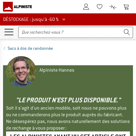
Vers le compte client
Vers 
Vers la liste d'env
Vers le com
DÉSTOCKAGE : jusqu'à -60 %
DÉSTOCKAGE : jusqu'à -60 % »
Sacs à dos de randonnée
Alpiniste Hannes
"LE PRODUIT N'EST PLUS DISPONIBLE."
Soit il s'agit d'un ancien modèle, soit nous ne pouvons plus
ou ne commanderons plus le produit auprès du fabricant.
Ne désespérez pas, nous avons naturellement des solutions
de rechange à vous proposer :