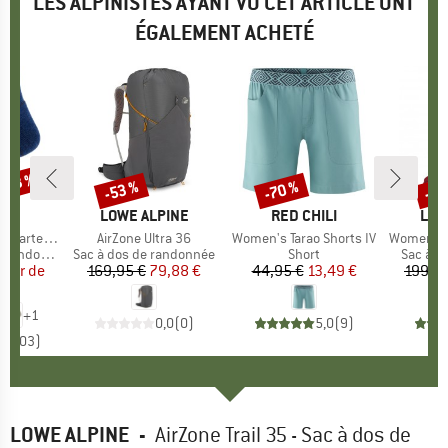
LES ALPINISTES AYANT VU CET ARTICLE ONT
ÉGALEMENT ACHETÉ
 -43 %
-53 %
-70 %
-43
Remise
Remise
Rem
QUE
C
MARQUE
LOWE ALPINE
MARQUE
RED CHILI
MAR
LOW
 Socks Tech
Article
AirZone Ultra 36
Article
Women's Tarao Shorts IV
Article
Women's Airzo
andonnée
Product group
Sac à dos de randonnée
Product group
Short
Product
Sac à d
artir de
ix
ix réduit
169,95 €
Prix
Prix réduit
79,88 €
44,95 €
Prix
Prix réduit
13,49 €
199,9
 €
+
1
0,0
(
0
)
5,0
(
9
)
,8
(
103
)
LOWE ALPINE
-
AirZone Trail 35 - Sac à dos de