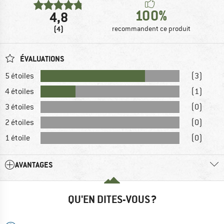
100%
4,8
(4)
recommandent ce produit
ÉVALUATIONS
5 étoiles
(3)
4 étoiles
(1)
3 étoiles
(0)
2 étoiles
(0)
1 étoile
(0)
AVANTAGES
QU'EN DITES-VOUS ?