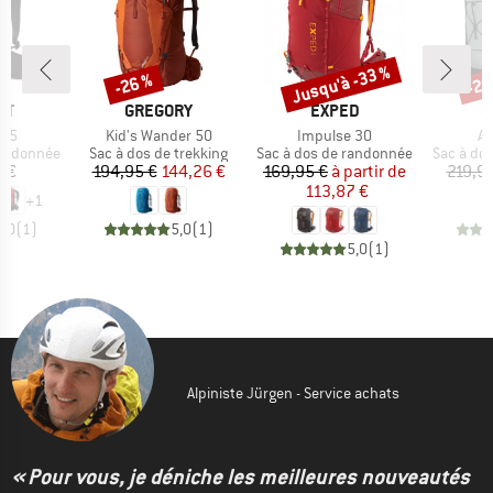
Jusqu'à -33 %
-26 %
-20
Remise
Remise
Rem
UE
MARQUE
MARQUE
M
UT
GREGORY
EXPED
S
Article
Article
Ar
 15
Kid's Wander 50
Impulse 30
Al
Product group
Product group
Product 
randonnée
Sac à dos de trekking
Sac à dos de randonnée
Sac à do
ix
Prix
Prix réduit
Prix
Prix réduit
 €
194,95 €
144,26 €
169,95 €
à partir de
219,9
113,87 €
+
1
5,0
(
1
)
5,0
(
1
)
5,0
(
1
)
Alpiniste Jürgen - Service achats
« Pour vous, je déniche les meilleures nouveautés