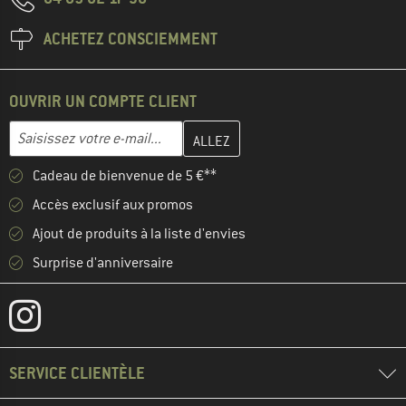
ACHETEZ CONSCIEMMENT
OUVRIR UN COMPTE CLIENT
Entrez votre adresse e-mail ici et créez votre compte client à la 
Adresse e-mail
Cadeau de bienvenue de 5 €**
Accès exclusif aux promos
Ajout de produits à la liste d'envies
Surprise d'anniversaire
SERVICE CLIENTÈLE