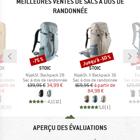
MEILLEURES VENTES DE SACS À DOS DE
RANDONNÉE
 -26 %
Jusqu'à -50 %
-75 %
-20
Remise
Remise
Rem
E
MARQUE
MARQUE
M
OX
STOIC
STOIC
O
Article
Article
Art
5
NijakSt. Backpack 28
NijakSt. II Backpack 36
Tr
up
Product group
Product group
Product 
escalade
Sac à dos de randonnée
Sac à dos de randonnée
Sac à do
ix
ix réduit
Prix
Prix réduit
Prix
Prix réduit
artir de
139,95 €
34,99 €
169,95 €
à partir de
129,95
6 €
84,98 €
4,1
(
12
)
,8
(
23
)
5,0
(
1
)
APERÇU DES ÉVALUATIONS