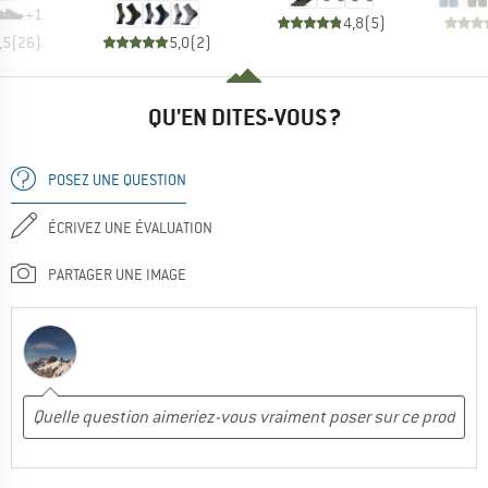
+
1
4,8
(
5
)
,5
(
26
)
5,0
(
2
)
QU'EN DITES-VOUS ?
POSEZ UNE QUESTION
ÉCRIVEZ UNE ÉVALUATION
PARTAGER UNE IMAGE