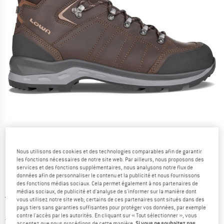
Photos détaillées
Nous utilisons des cookies et des technologies comparables afin de garantir
les fonctions nécessaires de notre site web. Par ailleurs, nous proposons des
services et des fonctions supplémentaires, nous analysons notre flux de
données afin de personnaliser le contenu et la publicité et nous fournissons
des fonctions médias sociaux. Cela permet également à nos partenaires de
médias sociaux, de publicité et d'analyse de s'informer sur la manière dont
Prix initial :
Prix:
279,95
€
vous utilisez notre site web; certains de ces partenaires sont situés dans des
173,57
€
pays tiers sans garanties suffisantes pour protéger vos données, par exemple
TVA incl.
contre l'accès par les autorités. En cliquant sur « Tout sélectionner », vous
France. Informations sur les frais de l
Livraison gratuite
(FR)
acceptez que nous procédions de cette manière.
Si vous ne souhaitez pas