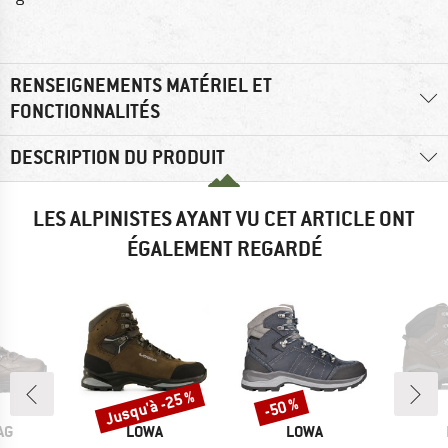
RENSEIGNEMENTS MATÉRIEL ET
FONCTIONNALITÉS
DESCRIPTION DU PRODUIT
LES ALPINISTES AYANT VU CET ARTICLE ONT
ÉGALEMENT REGARDÉ
Jusqu'à -25 %
-50 %
Remise
Remise
UE
MARQUE
MARQUE
AG
LOWA
LOWA