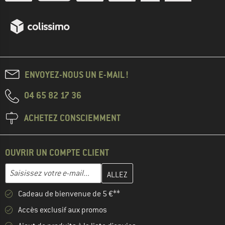
ENVOYEZ-NOUS UN E-MAIL !
04 65 82 17 36
ACHETEZ CONSCIEMMENT
OUVRIR UN COMPTE CLIENT
Entrez votre adresse e-mail ici et créez votre compte client à la 
Adresse e-mail
Cadeau de bienvenue de 5 €**
Accès exclusif aux promos