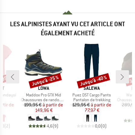
LES ALPINISTES AYANT VU CET ARTICLE ONT
ÉGALEMENT ACHETÉ
 -35 %
Jusqu'à -25 %
Jusqu'à -40 %
-34
Remise
Remise
Rem
E
MARQUE
MARQUE
M
ST
LOWA
SALEWA
H
Article
Article
Artic
Mondaysi
Maddox Pro GTX Mid
Puez DST Cargo Pants
Waxe
ct group
Product group
Product group
Product g
t
Chaussures de randonnée
Pantalon de trekking
Chaussures
ix
ix réduit
Prix
Prix réduit
Prix
Prix réduit
artir de
199,95 €
à partir de
129,95 €
à partir de
289,9
 €
149,96 €
77,97 €
5,0
(
2
)
4,6
(
9
)
0,0
(
0
)