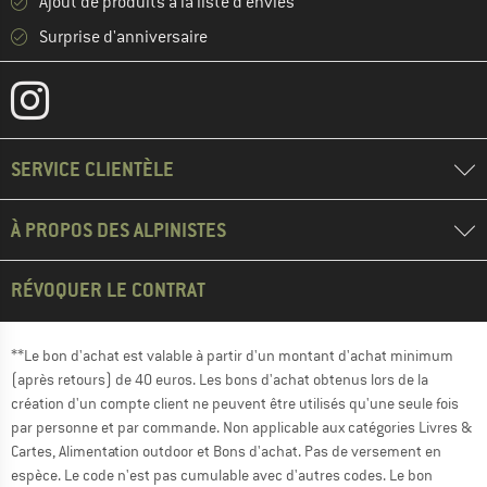
Ajout de produits à la liste d'envies
Surprise d'anniversaire
SERVICE CLIENTÈLE
À PROPOS DES ALPINISTES
RÉVOQUER LE CONTRAT
**Le bon d'achat est valable à partir d'un montant d'achat minimum
(après retours) de 40 euros. Les bons d'achat obtenus lors de la
création d'un compte client ne peuvent être utilisés qu'une seule fois
par personne et par commande. Non applicable aux catégories Livres &
Cartes, Alimentation outdoor et Bons d'achat. Pas de versement en
espèce. Le code n'est pas cumulable avec d'autres codes. Le bon