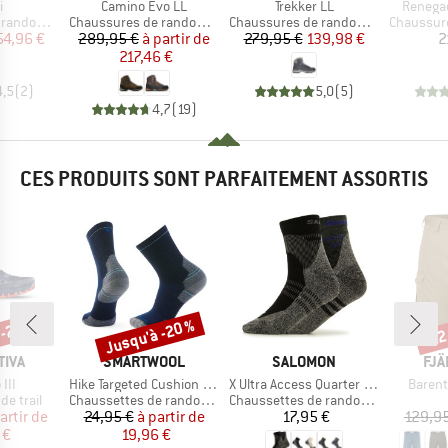
e
Article
Article
Article
i
Camino Evo LL
Trekker LL
Renegad
Product group
Product group
Product g
ndonnée
Chaussures de randonnée
Chaussures de randonnée
Chaussures
ix
ix réduit
Prix
Prix réduit
Prix
Prix réduit
54,96 €
289,95 €
à partir de
279,95 €
139,98 €
2
217,46 €
4,5
(
2
)
5,0
(
5
)
4,7
(
19
)
CES PRODUITS SONT PARFAITEMENT ASSORTIS
 -25 %
Jusqu'à -20 %
-22
Remise
Rem
MARQUE
MARQUE
MA
TIVA
SMARTWOOL
SALOMON
FJÄ
Article
Article
Article
III
Hike Targeted Cushion Mid Crew Socks
X Ultra Access Quarter 2-Pack
Barent
up
Product group
Product group
e trail
Chaussettes de randonnée
Chaussettes de randonnée
ix
ix réduit
Prix
Prix réduit
Prix
artir de
24,95 €
à partir de
17,95 €
129,9
 €
19,96 €