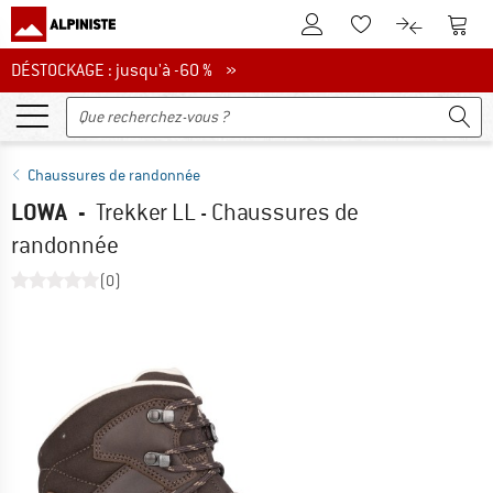
Vers le compte client
Vers 
Vers la liste d'env
Vers le com
DÉSTOCKAGE : jusqu'à -60 %
DÉSTOCKAGE : jusqu'à -60 % »
Chaussures de randonnée
LOWA
-
Trekker LL - Chaussures de
randonnée
(0)