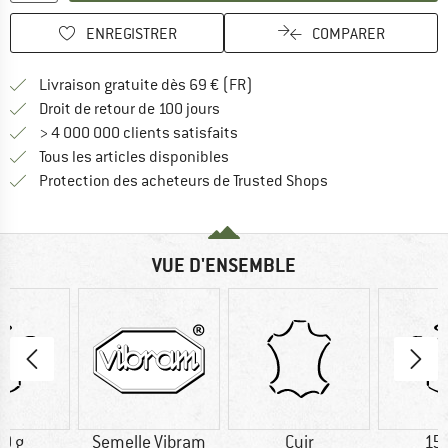
ENREGISTRER
COMPARER
Trouve les infos sur la livrais
Livraison gratuite dès 69 € (FR)
Trouve les informations de paiemen
Droit de retour de 100 jours
> 4 000 000 clients satisfaits
Tous les articles disponibles
Trouve toutes les i
Protection des acheteurs de Trusted Shops
VUE D'ENSEMBLE
0 g
Semelle Vibram
Cuir
15