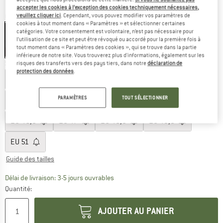
accepter les cookies à l’exception des cookies techniquement nécessaires,
veuillez cliquer ici
. Cependant, vous pouvez modifier vos paramètres de
Couleur:
Brown
cookies à tout moment dans « Paramètres » et sélectionner certaines
catégories. Votre consentement est volontaire, n’est pas nécessaire pour
l’utilisation de ce site et peut être révoqué ou accordé pour la première fois à
tout moment dans « Paramètres des cookies », qui se trouve dans la partie
-38 %
inférieure de notre site. Vous trouverez plus d'informations, également sur les
Sélectionner taille:
risques des transferts vers des pays tiers, dans notre
déclaration de
protection des données
.
EU
40
EU
41
EU
41,5
EU
42
EU
42,5
PARAMÈTRES
TOUT SÉLECTIONNER
EU
43,5
EU
44
EU
44,5
EU
45
EU
46
EU
46,5
EU
47
EU
48,5
EU
49,5
EU
51
Guide des tailles
Le lien s'ouvre dans une boîte d'inf
Délai de livraison: 3-5 jours ouvrables
Quantité:
AJOUTER AU PANIER