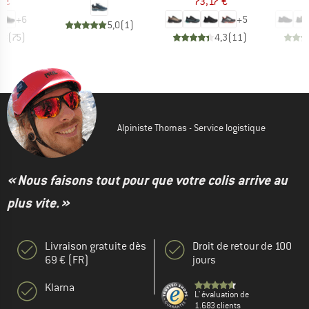
7 €
73,17 €
1
+
6
+
5
5,0
(
1
)
,8
(
75
)
4,3
(
11
)
Alpiniste Thomas - Service logistique
« Nous faisons tout pour que votre colis arrive au
plus vite. »
Livraison gratuite dès
Droit de retour de 100
69 € (FR)
jours
Klarna
L' évaluation de
1.683 clients