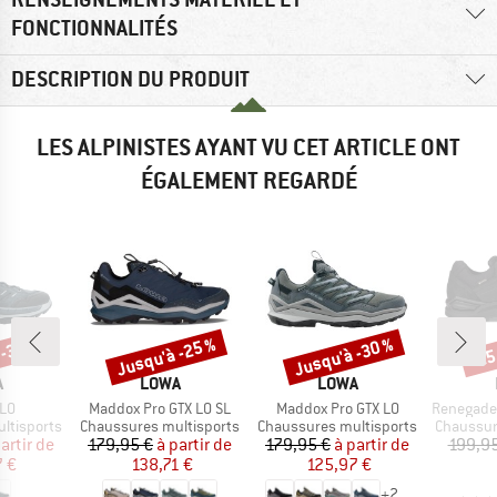
FONCTIONNALITÉS
DESCRIPTION DU PRODUIT
LES ALPINISTES AYANT VU CET ARTICLE ONT
ÉGALEMENT REGARDÉ
 -37 %
Jusqu'à -25 %
Jusqu'à -30 %
-25
Remise
Remise
Rem
QUE
MARQUE
MARQUE
A
LOWA
LOWA
Article
Article
Article
 LO
Maddox Pro GTX LO SL
Maddox Pro GTX LO
Renegade Ev
Product group
Product group
Product 
ltisports
Chaussures multisports
Chaussures multisports
Chaussur
ix
ix réduit
Prix
Prix réduit
Prix
Prix réduit
artir de
179,95 €
à partir de
179,95 €
à partir de
199,95
 €
138,71 €
125,97 €
+
2