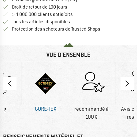
Trouve les informations de paiemen
Droit de retour de 100 jours
> 4 000 000 clients satisfaits
Tous les articles disponibles
Trouve toutes les i
Protection des acheteurs de Trusted Shops
VUE D'ENSEMBLE
0 g
GORE-TEX
recommandé à
Avis cl
100 %
resp
RENSEIGNEMENTS MATÉRIEL ET