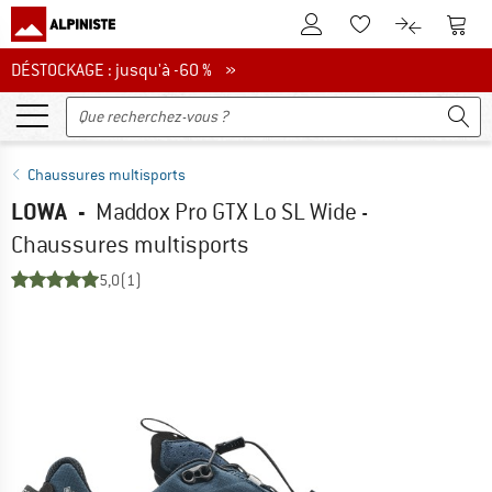
Vers le compte client
Vers 
Vers la liste d'env
Vers le com
DÉSTOCKAGE : jusqu'à -60 %
DÉSTOCKAGE : jusqu'à -60 % »
Chaussures multisports
LOWA
-
Maddox Pro GTX Lo SL Wide -
Chaussures multisports
5,0
(1)