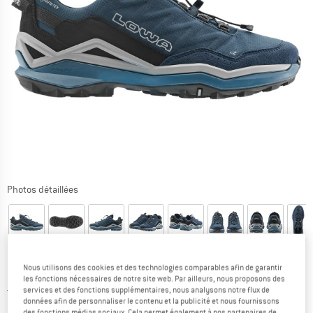
Photos détaillées
Nous utilisons des cookies et des technologies comparables afin de garantir
Prix:
184,95
€
TVA incl.
les fonctions nécessaires de notre site web. Par ailleurs, nous proposons des
France. Informations sur les frais de l
Livraison gratuite
(FR)
services et des fonctions supplémentaires, nous analysons notre flux de
données afin de personnaliser le contenu et la publicité et nous fournissons
des fonctions médias sociaux. Cela permet également à nos partenaires de