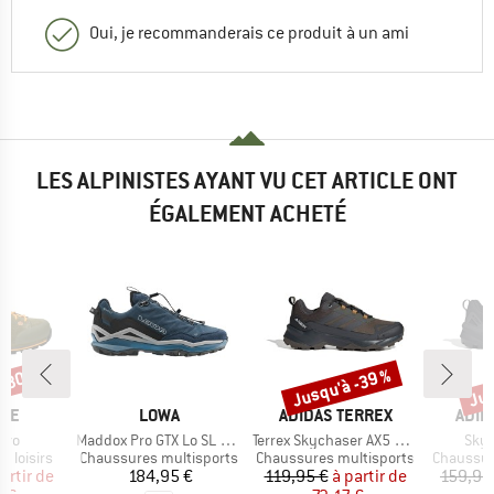
Oui, je recommanderais ce produit à un ami
LES ALPINISTES AYANT VU CET ARTICLE ONT
ÉGALEMENT ACHETÉ
 -30 %
Jusqu'à -39 %
Jus
Remise
Rem
E
MARQUE
MARQUE
MAR
ITE
LOWA
ADIDAS TERREX
ADID
Article
Article
Artic
Evo
Maddox Pro GTX Lo SL Wide
Terrex Skychaser AX5 GORE-TEX
Skyc
p
Product group
Product group
Product 
 loisirs
Chaussures multisports
Chaussures multisports
Chaussur
ix
ix réduit
Prix
Prix
Prix réduit
artir de
184,95 €
119,95 €
à partir de
159,95