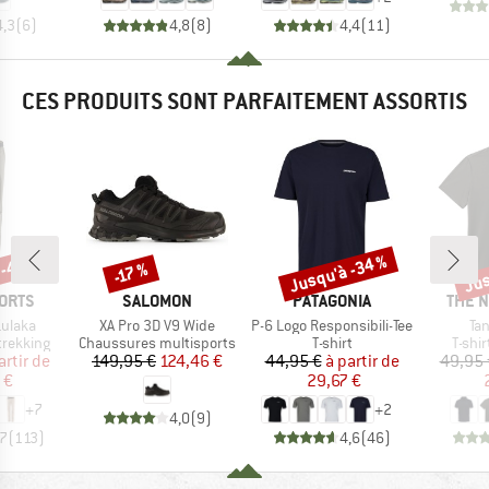
4,3
(
6
)
4,8
(
8
)
4,4
(
11
)
CES PRODUITS SONT PARFAITEMENT ASSORTIS
 -40 %
Jusqu'à -34 %
Jus
-17 %
Remise
Remise
Rem
MARQUE
MARQUE
MARQ
ORTS
SALOMON
PATAGONIA
THE 
Article
Article
Art
ulaka
XA Pro 3D V9 Wide
P-6 Logo Responsibili-Tee
Ta
up
Product group
Product group
Produ
trekking
Chaussures multisports
T-shirt
T-shi
ix
ix réduit
Prix
Prix réduit
Prix
Prix réduit
artir de
149,95 €
124,46 €
44,95 €
à partir de
49,95 
 €
29,67 €
+
7
+
2
4,0
(
9
)
,7
(
113
)
4,6
(
46
)