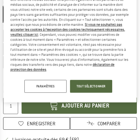
Couleur:
Navy / Marine Blue
médias sociaux, de publicité et d'analyse de s'informer sur la manière dont
vous utilisez notre site web; certains de ces partenaires sont situés dans des
pays tiers sans garanties suffisantes pour protéger vos données, par exemple
contre l'accès par les autorités. En cliquant sur « Tout sélectionner », vous
acceptez que nous procédions de cette manière.
Si vous ne souhaitez pas
Sélectionner taille:
accepter les cookies à l’exception des cookies techniquement nécessaires,
veuillez cliquer ici
. Cependant, vous pouvez modifier vos paramètres de
EU
40
EU
41
EU
41,5
EU
42
EU
42,5
EU
43,5
cookies à tout moment dans « Paramètres » et sélectionner certaines
catégories. Votre consentement est volontaire, n’est pas nécessaire pour
EU
44
EU
44,5
EU
45
EU
46
EU
46,5
EU
47
l’utilisation de ce site et peut être révoqué ou accordé pour la première fois à
tout moment dans « Paramètres des cookies », qui se trouve dans la partie
inférieure de notre site. Vous trouverez plus d'informations, également sur les
EU
48,5
EU
49,5
EU
51
risques des transferts vers des pays tiers, dans notre
déclaration de
protection des données
.
Guide des tailles
Le lien s'ouvre dans une boîte d'inf
Délai de livraison: 3-5 jours ouvrables
PARAMÈTRES
TOUT SÉLECTIONNER
Quantité:
AJOUTER AU PANIER
ENREGISTRER
COMPARER
Trouve les infos sur la livrais
Livraison gratuite dès 69 € (FR)