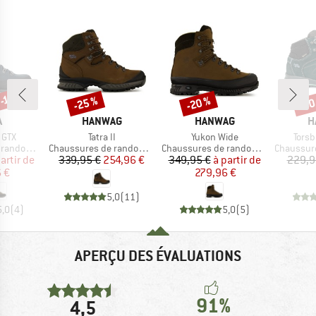
-15 %
-25 %
-20 %
-60
Remise
Remise
Rem
QUE
MARQUE
MARQUE
M
A
HANWAG
HANWAG
H
Article
Article
Articl
 GTX
Tatra II
Yukon Wide
Torsb
Product group
Product group
Product g
ndonnée
Chaussures de randonnée
Chaussures de randonnée
Chaussures
ix
ix réduit
Prix
Prix réduit
Prix
Prix réduit
artir de
339,95 €
254,96 €
349,95 €
à partir de
229,9
 €
279,96 €
5,0
(
11
)
5,0
(
4
)
5,0
(
5
)
APERÇU DES ÉVALUATIONS
91%
4,5