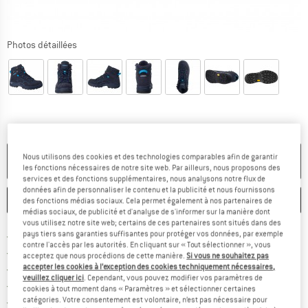
Photos détaillées
Nous utilisons des cookies et des technologies comparables afin de garantir
PLUS DISPONIBLE
les fonctions nécessaires de notre site web. Par ailleurs, nous proposons des
services et des fonctions supplémentaires, nous analysons notre flux de
données afin de personnaliser le contenu et la publicité et nous fournissons
ENREGISTRER
COMPARER
des fonctions médias sociaux. Cela permet également à nos partenaires de
médias sociaux, de publicité et d'analyse de s'informer sur la manière dont
vous utilisez notre site web; certains de ces partenaires sont situés dans des
Trouve les infos sur la livrais
pays tiers sans garanties suffisantes pour protéger vos données, par exemple
Livraison gratuite dès 69 € (FR)
contre l'accès par les autorités. En cliquant sur « Tout sélectionner », vous
Trouve les informations de paiemen
Droit de retour de 100 jours
acceptez que nous procédions de cette manière.
Si vous ne souhaitez pas
accepter les cookies à l’exception des cookies techniquement nécessaires,
> 4 000 000 clients satisfaits
veuillez cliquer ici
. Cependant, vous pouvez modifier vos paramètres de
Tous les articles disponibles
cookies à tout moment dans « Paramètres » et sélectionner certaines
Trouve toutes les i
catégories. Votre consentement est volontaire, n’est pas nécessaire pour
Protection des acheteurs de Trusted Shops