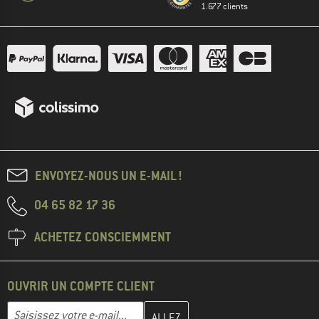
1.677 clients
ENVOYEZ-NOUS UN E-MAIL !
04 65 82 17 36
ACHETEZ CONSCIEMMENT
OUVRIR UN COMPTE CLIENT
Entrez votre adresse e-mail ici et créez votre compte client à la 
Adresse e-mail