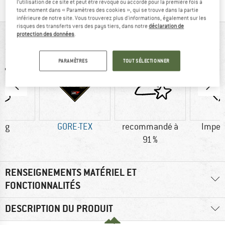
l’utilisation de ce site et peut être révoqué ou accordé pour la première fois à
tout moment dans « Paramètres des cookies », qui se trouve dans la partie
inférieure de notre site. Vous trouverez plus d'informations, également sur les
risques des transferts vers des pays tiers, dans notre
déclaration de
protection des données
.
VUE D'ENSEMBLE
PARAMÈTRES
TOUT SÉLECTIONNER
0 g
GORE-TEX
recommandé à
Imper
91 %
RENSEIGNEMENTS MATÉRIEL ET
FONCTIONNALITÉS
DESCRIPTION DU PRODUIT