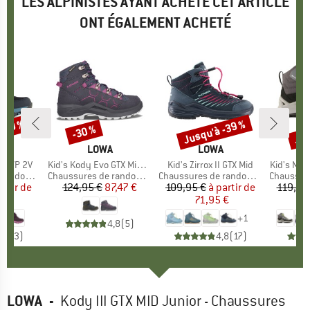
LES ALPINISTES AYANT ACHETÉ CET ARTICLE
ONT ÉGALEMENT ACHETÉ
 -40 %
Jusqu'à -39 %
Jus
-30 %
Remise
Remise
Rem
UE
G
MARQUE
LOWA
MARQUE
LOWA
id WP 2V
Article
Kid's Kody Evo GTX Mid Junior
Article
Kid's Zirrox II GTX Mid
Article
Kid's Mad
ndonnée
Product group
Chaussures de randonnée
Product group
Chaussures de randonnée
Product 
Chaussures
artir de
ix
ix réduit
124,95 €
Prix
Prix réduit
87,47 €
109,95 €
à partir de
Prix
Prix réduit
119,95
 €
71,95 €
8
+
1
4,8
(
5
)
4,7
(
3
)
4,8
(
17
)
LOWA
-
Kody III GTX MID Junior - Chaussures