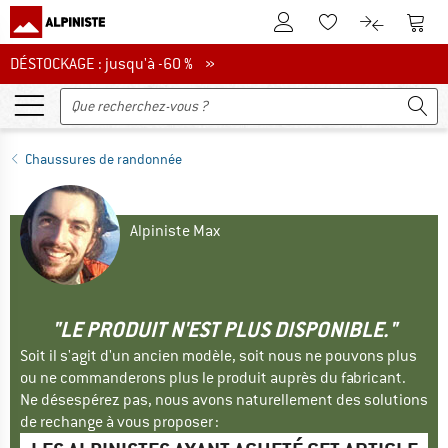
Vers le compte client
Vers 
Vers la liste d'env
Vers le com
DÉSTOCKAGE : jusqu'à -60 %
DÉSTOCKAGE : jusqu'à -60 % »
Chaussures de randonnée
Alpiniste Max
"LE PRODUIT N'EST PLUS DISPONIBLE."
Soit il s'agit d'un ancien modèle, soit nous ne pouvons plus
ou ne commanderons plus le produit auprès du fabricant.
Ne désespérez pas, nous avons naturellement des solutions
de rechange à vous proposer :