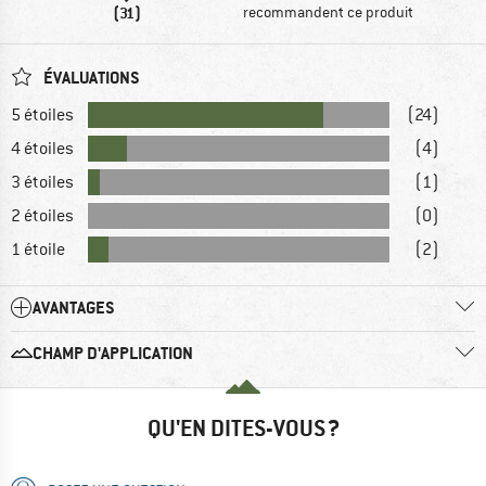
(31)
recommandent ce produit
ÉVALUATIONS
5 étoiles
(24)
4 étoiles
(4)
3 étoiles
(1)
2 étoiles
(0)
1 étoile
(2)
AVANTAGES
CHAMP D'APPLICATION
QU'EN DITES-VOUS ?