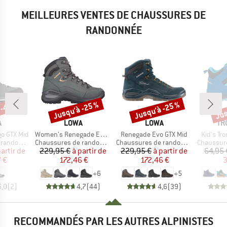
MEILLEURES VENTES DE CHAUSSURES DE
RANDONNÉE
 -40 %
Jusqu'à -25 %
Jusqu'à -25 %
Jus
Remise
Remise
Rem
QUE
MARQUE
MARQUE
MA
A
LOWA
LOWA
TR
Article
Article
Article
o GTX Mid
Women's Renegade Evo GTX Mid
Renegade Evo GTX Mid
Kid's Tro
Product group
Product group
Product g
ndonnée
Chaussures de randonnée
Chaussures de randonnée
Chaussures
ix
ix réduit
Prix
Prix réduit
Prix
Prix réduit
partir de
229,95 €
à partir de
229,95 €
à partir de
64,95 
 €
172,46 €
172,46 €
3
+
6
+
5
5,0
(
2
)
4,7
(
44
)
4,6
(
39
)
RECOMMANDÉS PAR LES AUTRES ALPINISTES