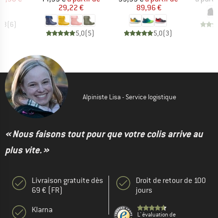
29,22 €
89,96 €
4,3
(
6
)
5,0
(
5
)
5,0
(
3
)
Alpiniste Lisa - Service logistique
« Nous faisons tout pour que votre colis arrive au
plus vite. »
Livraison gratuite dès
Droit de retour de 100
69 € (FR)
jours
Klarna
L' évaluation de